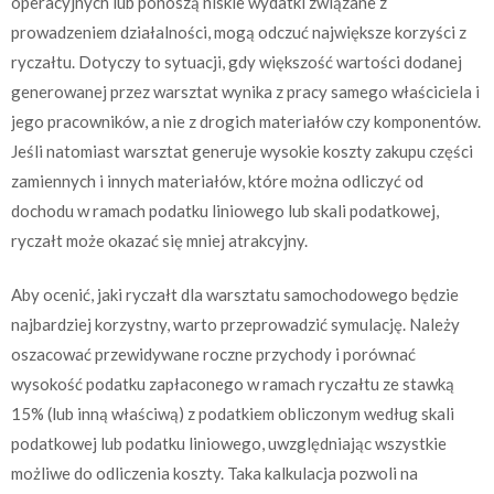
operacyjnych lub ponoszą niskie wydatki związane z
prowadzeniem działalności, mogą odczuć największe korzyści z
ryczałtu. Dotyczy to sytuacji, gdy większość wartości dodanej
generowanej przez warsztat wynika z pracy samego właściciela i
jego pracowników, a nie z drogich materiałów czy komponentów.
Jeśli natomiast warsztat generuje wysokie koszty zakupu części
zamiennych i innych materiałów, które można odliczyć od
dochodu w ramach podatku liniowego lub skali podatkowej,
ryczałt może okazać się mniej atrakcyjny.
Aby ocenić, jaki ryczałt dla warsztatu samochodowego będzie
najbardziej korzystny, warto przeprowadzić symulację. Należy
oszacować przewidywane roczne przychody i porównać
wysokość podatku zapłaconego w ramach ryczałtu ze stawką
15% (lub inną właściwą) z podatkiem obliczonym według skali
podatkowej lub podatku liniowego, uwzględniając wszystkie
możliwe do odliczenia koszty. Taka kalkulacja pozwoli na