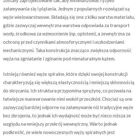
zostały zaprojektowane tak, aby minimalizować ryzyko
załamywania się i plątania. Jednym z popularnych rozwiązań są
węże wielowarstwowe. Składają się one z kilku warstw materiału,
gdzie zazwyczaj wewnętrzna warstwa odpowiada za transport
wody, środkowa za wzmocnienie (np. oplotem), a zewnętrzna za
ochronę przed czynnikami atmosferycznymi i uszkodzeniami
mechanicznymi. Taka konstrukcja znacząco zwiększa odporność
węża na zgniatanie i zginanie pod nienaturalnym kątem.
Istnieją również węże spiralne, które dzięki swojej konstrukcji
charakteryzują się większą elastycznością i mniejszą skłonnością
do skręcania. Ich struktura przypomina sprężynę, co pozwala na
łatwiejsze manewrowanie nimi wokół przeszkód. Chociaż są one
zazwyczaj bardziej odporne na załamywanie niż tradycyjne węże
bez zbrojenia, to jednak ich wydajność może być nieco niższa ze
względu na mniejszy przekrój wewnętrzny. Warto jednak
podkreślić, że wiele nowoczesnych węży spiralnych jest