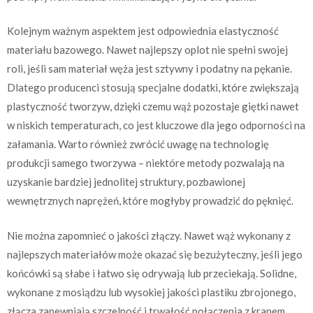
Kolejnym ważnym aspektem jest odpowiednia elastyczność
materiału bazowego. Nawet najlepszy oplot nie spełni swojej
roli, jeśli sam materiał węża jest sztywny i podatny na pękanie.
Dlatego producenci stosują specjalne dodatki, które zwiększają
plastyczność tworzyw, dzięki czemu wąż pozostaje giętki nawet
w niskich temperaturach, co jest kluczowe dla jego odporności na
załamania. Warto również zwrócić uwagę na technologię
produkcji samego tworzywa – niektóre metody pozwalają na
uzyskanie bardziej jednolitej struktury, pozbawionej
wewnętrznych naprężeń, które mogłyby prowadzić do pęknięć.
Nie można zapomnieć o jakości złączy. Nawet wąż wykonany z
najlepszych materiałów może okazać się bezużyteczny, jeśli jego
końcówki są słabe i łatwo się odrywają lub przeciekają. Solidne,
wykonane z mosiądzu lub wysokiej jakości plastiku zbrojonego,
złącza zapewniają szczelność i trwałość połączenia z kranem