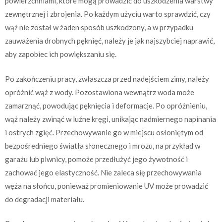
powierzchniami, które mogą prowadzić do uszkodzenia warstwy
zewnętrznej i zbrojenia. Po każdym użyciu warto sprawdzić, czy
wąż nie został w żaden sposób uszkodzony, a w przypadku
zauważenia drobnych pęknięć, należy je jak najszybciej naprawić,
aby zapobiec ich powiększaniu się.
Po zakończeniu pracy, zwłaszcza przed nadejściem zimy, należy
opróżnić wąż z wody. Pozostawiona wewnątrz woda może
zamarznąć, powodując pęknięcia i deformacje. Po opróżnieniu,
wąż należy zwinąć w luźne kręgi, unikając nadmiernego napinania
i ostrych zgięć. Przechowywanie go w miejscu osłoniętym od
bezpośredniego światła słonecznego i mrozu, na przykład w
garażu lub piwnicy, pomoże przedłużyć jego żywotność i
zachować jego elastyczność. Nie zaleca się przechowywania
węża na słońcu, ponieważ promieniowanie UV może prowadzić
do degradacji materiału.