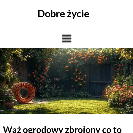
Skip
to
Dobre życie
content
Wąż ogrodowy zbrojony co to