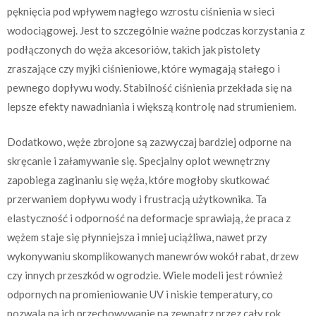
pęknięcia pod wpływem nagłego wzrostu ciśnienia w sieci
wodociągowej. Jest to szczególnie ważne podczas korzystania z
podłączonych do węża akcesoriów, takich jak pistolety
zraszające czy myjki ciśnieniowe, które wymagają stałego i
pewnego dopływu wody. Stabilność ciśnienia przekłada się na
lepsze efekty nawadniania i większą kontrolę nad strumieniem.
Dodatkowo, węże zbrojone są zazwyczaj bardziej odporne na
skręcanie i załamywanie się. Specjalny oplot wewnętrzny
zapobiega zaginaniu się węża, które mogłoby skutkować
przerwaniem dopływu wody i frustracją użytkownika. Ta
elastyczność i odporność na deformacje sprawiają, że praca z
wężem staje się płynniejsza i mniej uciążliwa, nawet przy
wykonywaniu skomplikowanych manewrów wokół rabat, drzew
czy innych przeszkód w ogrodzie. Wiele modeli jest również
odpornych na promieniowanie UV i niskie temperatury, co
pozwala na ich przechowywanie na zewnątrz przez cały rok.