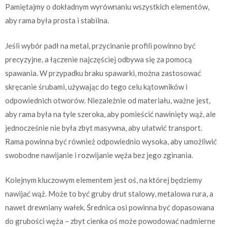
Pamiętajmy o dokładnym wyrównaniu wszystkich elementów,
aby rama była prosta i stabilna.
Jeśli wybór padł na metal, przycinanie profili powinno być
precyzyjne, a łączenie najczęściej odbywa się za pomocą
spawania. W przypadku braku spawarki, można zastosować
skręcanie śrubami, używając do tego celu kątowników i
odpowiednich otworów. Niezależnie od materiału, ważne jest,
aby rama była na tyle szeroka, aby pomieścić nawinięty wąż, ale
jednocześnie nie była zbyt masywna, aby ułatwić transport.
Rama powinna być również odpowiednio wysoka, aby umożliwić
swobodne nawijanie i rozwijanie węża bez jego zginania.
Kolejnym kluczowym elementem jest oś, na której będziemy
nawijać wąż. Może to być gruby drut stalowy, metalowa rura, a
nawet drewniany wałek. Średnica osi powinna być dopasowana
do grubości węża – zbyt cienka oś może powodować nadmierne