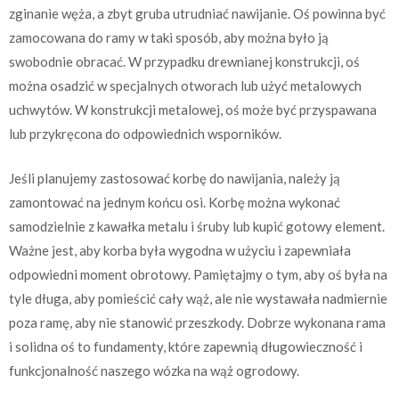
zginanie węża, a zbyt gruba utrudniać nawijanie. Oś powinna być
zamocowana do ramy w taki sposób, aby można było ją
swobodnie obracać. W przypadku drewnianej konstrukcji, oś
można osadzić w specjalnych otworach lub użyć metalowych
uchwytów. W konstrukcji metalowej, oś może być przyspawana
lub przykręcona do odpowiednich wsporników.
Jeśli planujemy zastosować korbę do nawijania, należy ją
zamontować na jednym końcu osi. Korbę można wykonać
samodzielnie z kawałka metalu i śruby lub kupić gotowy element.
Ważne jest, aby korba była wygodna w użyciu i zapewniała
odpowiedni moment obrotowy. Pamiętajmy o tym, aby oś była na
tyle długa, aby pomieścić cały wąż, ale nie wystawała nadmiernie
poza ramę, aby nie stanowić przeszkody. Dobrze wykonana rama
i solidna oś to fundamenty, które zapewnią długowieczność i
funkcjonalność naszego wózka na wąż ogrodowy.