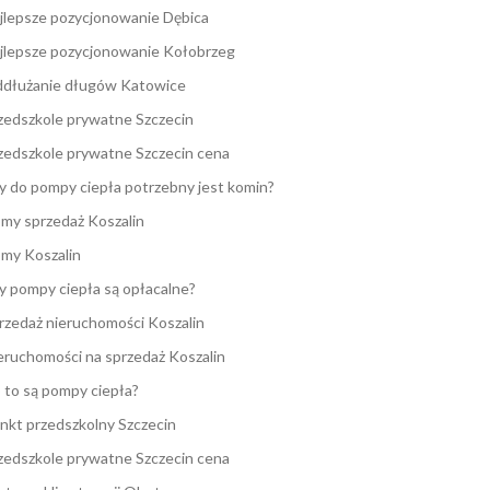
jlepsze pozycjonowanie Dębica
jlepsze pozycjonowanie Kołobrzeg
dłużanie długów Katowice
zedszkole prywatne Szczecin
zedszkole prywatne Szczecin cena
y do pompy ciepła potrzebny jest komin?
my sprzedaż Koszalin
my Koszalin
y pompy ciepła są opłacalne?
rzedaż nieruchomości Koszalin
eruchomości na sprzedaż Koszalin
 to są pompy ciepła?
nkt przedszkolny Szczecin
zedszkole prywatne Szczecin cena