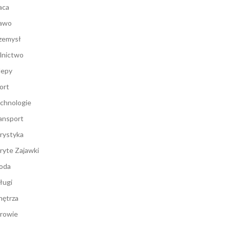
aca
awo
zemysł
lnictwo
lepy
ort
chnologie
ansport
rystyka
ryte Zajawki
oda
ługi
ętrza
rowie