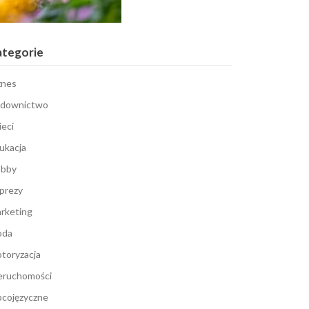
ategorie
znes
downictwo
ieci
ukacja
bby
prezy
rketing
oda
toryzacja
eruchomości
cojęzyczne