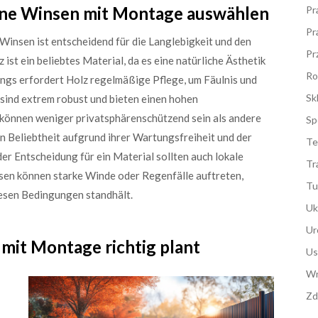
äune Winsen mit Montage auswählen
Pr
Pr
 Winsen ist entscheidend für die Langlebigkeit und den
Pr
st ein beliebtes Material, da es eine natürliche Ästhetik
Ro
dings erfordert Holz regelmäßige Pflege, um Fäulnis und
Sk
sind extrem robust und bieten einen hohen
d können weniger privatsphärenschützend sein als andere
Sp
Beliebtheit aufgrund ihrer Wartungsfreiheit und der
Te
 der Entscheidung für ein Material sollten auch lokale
Tr
en können starke Winde oder Regenfälle auftreten,
Tu
diesen Bedingungen standhält.
Uk
Ur
mit Montage richtig plant
Us
Wn
Zd