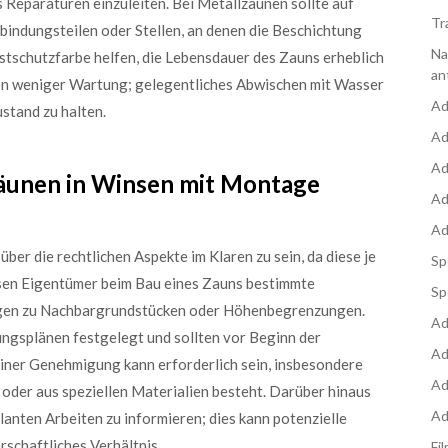
 Reparaturen einzuleiten. Bei Metallzäunen sollte auf
Tr
indungsteilen oder Stellen, an denen die Beschichtung
Na
ostschutzfarbe helfen, die Lebensdauer des Zauns erheblich
an
en weniger Wartung; gelegentliches Abwischen mit Wasser
Ad
ustand zu halten.
Ad
Ad
Zäunen in Winsen mit Montage
Ad
Ad
über die rechtlichen Aspekte im Klaren zu sein, da diese je
Sp
ssen Eigentümer beim Bau eines Zauns bestimmte
Sp
ungen zu Nachbargrundstücken oder Höhenbegrenzungen.
Ad
ungsplänen festgelegt und sollten vor Beginn der
Ad
iner Genehmigung kann erforderlich sein, insbesondere
Ad
 oder aus speziellen Materialien besteht. Darüber hinaus
Ad
lanten Arbeiten zu informieren; dies kann potenzielle
rschaftliches Verhältnis.
Fi