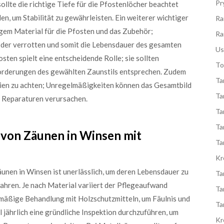
Pr
sollte die richtige Tiefe für die Pfostenlöcher beachtet
n, um Stabilität zu gewährleisten. Ein weiterer wichtiger
Ra
gem Material für die Pfosten und das Zubehör;
Ra
oder verrotten und somit die Lebensdauer des gesamten
Us
ten spielt eine entscheidende Rolle; sie sollten
To
nforderungen des gewählten Zaunstils entsprechen. Zudem
Ta
nien zu achten; Unregelmäßigkeiten können das Gesamtbild
Ta
n Reparaturen verursachen.
Ta
Ta
 von Zäunen in Winsen mit
Ta
Kr
nen in Winsen ist unerlässlich, um deren Lebensdauer zu
Ta
ahren. Je nach Material variiert der Pflegeaufwand
Ta
elmäßige Behandlung mit Holzschutzmitteln, um Fäulnis und
Ta
 jährlich eine gründliche Inspektion durchzuführen, um
Kr