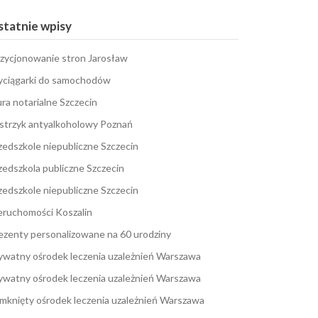
tatnie wpisy
zycjonowanie stron Jarosław
ciągarki do samochodów
ura notarialne Szczecin
strzyk antyalkoholowy Poznań
zedszkole niepubliczne Szczecin
zedszkola publiczne Szczecin
zedszkole niepubliczne Szczecin
eruchomości Koszalin
ezenty personalizowane na 60 urodziny
ywatny ośrodek leczenia uzależnień Warszawa
ywatny ośrodek leczenia uzależnień Warszawa
mknięty ośrodek leczenia uzależnień Warszawa