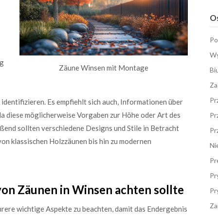
Os
Po
Wy
ng
Zäune Winsen mit Montage
Bi
Za
Pr
dentifizieren. Es empfiehlt sich auch, Informationen über
 da diese möglicherweise Vorgaben zur Höhe oder Art des
Pr
end sollten verschiedene Designs und Stile in Betracht
Pr
von klassischen Holzzäunen bis hin zu modernen
Ni
Pr
Pr
on Zäunen in Winsen achten sollte
Pr
Za
rere wichtige Aspekte zu beachten, damit das Endergebnis