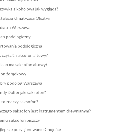
zywka alkoholowa jak wygląda?
stalacja klimatyzacji Olsztyn
diatra Warszawa
lep podologiczny
rtowania podologiczna
k czyścić saksofon altowy?
e klap ma saksofon altowy?
lon żołądkowy
bry podolog Warszawa
ndy Dulfer jaki saksofon?
 to znaczy saksofon?
aczego saksofon jest instrumentem drewnianym?
emu saksofon piszczy
jlepsze pozycjonowanie Chojnice