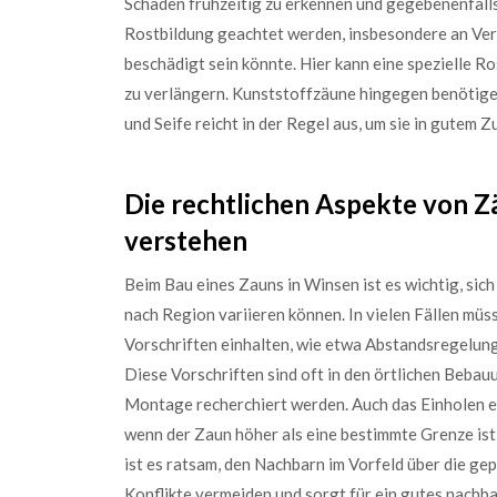
Schäden frühzeitig zu erkennen und gegebenenfalls
Rostbildung geachtet werden, insbesondere an Verb
beschädigt sein könnte. Hier kann eine spezielle R
zu verlängern. Kunststoffzäune hingegen benötig
und Seife reicht in der Regel aus, um sie in gutem Z
Die rechtlichen Aspekte von 
verstehen
Beim Bau eines Zauns in Winsen ist es wichtig, sich 
nach Region variieren können. In vielen Fällen mü
Vorschriften einhalten, wie etwa Abstandsregel
Diese Vorschriften sind oft in den örtlichen Bebau
Montage recherchiert werden. Auch das Einholen e
wenn der Zaun höher als eine bestimmte Grenze ist
ist es ratsam, den Nachbarn im Vorfeld über die gep
Konflikte vermeiden und sorgt für ein gutes nachba