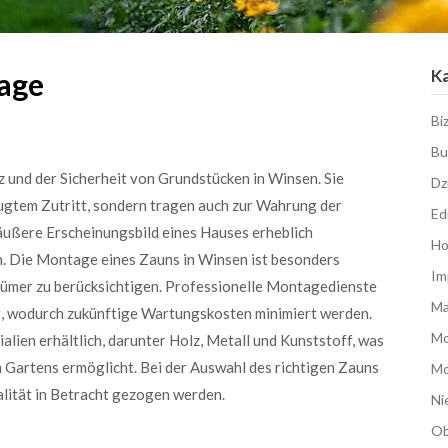
K
age
Bi
Bu
z und der Sicherheit von Grundstücken in Winsen. Sie
Dz
fugtem Zutritt, sondern tragen auch zur Wahrung der
Ed
 äußere Erscheinungsbild eines Hauses erheblich
Ho
en. Die Montage eines Zauns in Winsen ist besonders
Im
ntümer zu berücksichtigen. Professionelle Montagedienste
Ma
 ist, wodurch zukünftige Wartungskosten minimiert werden.
M
lien erhältlich, darunter Holz, Metall und Kunststoff, was
 Gartens ermöglicht. Bei der Auswahl des richtigen Zauns
Mo
alität in Betracht gezogen werden.
Ni
Ob