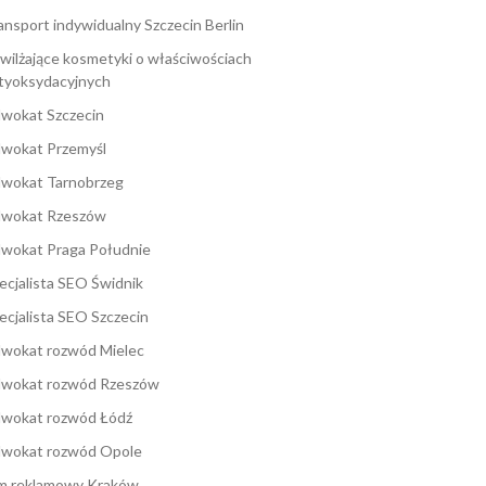
ansport indywidualny Szczecin Berlin
wilżające kosmetyki o właściwościach
tyoksydacyjnych
wokat Szczecin
wokat Przemyśl
wokat Tarnobrzeg
wokat Rzeszów
wokat Praga Południe
ecjalista SEO Świdnik
ecjalista SEO Szczecin
wokat rozwód Mielec
wokat rozwód Rzeszów
wokat rozwód Łódź
wokat rozwód Opole
lm reklamowy Kraków