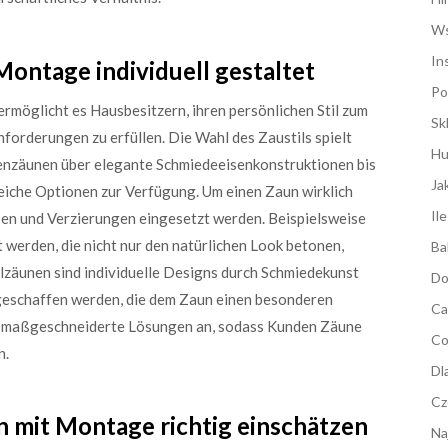
Ws
In
ontage individuell gestaltet
Po
rmöglicht es Hausbesitzern, ihren persönlichen Stil zum
Sk
nforderungen zu erfüllen. Die Wahl des Zaustils spielt
Hu
ttenzäunen über elegante Schmiedeeisenkonstruktionen bis
Ja
eiche Optionen zur Verfügung. Um einen Zaun wirklich
Il
ben und Verzierungen eingesetzt werden. Beispielsweise
 werden, die nicht nur den natürlichen Look betonen,
Ba
llzäunen sind individuelle Designs durch Schmiedekunst
Do
geschaffen werden, die dem Zaun einen besonderen
Ca
er maßgeschneiderte Lösungen an, sodass Kunden Zäune
Co
n.
Dl
Cz
n mit Montage richtig einschätzen
Na