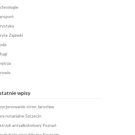
chnologie
ansport
rystyka
ryte Zajawki
oda
ługi
ętrza
rowie
tatnie wpisy
zycjonowanie stron Jarosław
ura notarialne Szczecin
strzyk antyalkoholowy Poznań
zedszkole niepubliczne Szczecin