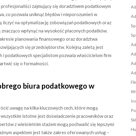
m, profesjonaliści zajmujący się doradztwem podatkowym
Ad
wa, co pozwala uniknąć błędów i nieporozumień w
Ad
ogą liczyć na optymalizację zobowiązań podatkowych oraz
Sp
ogą znacząco wpłynąć na wysokość płaconych podatków.
Sp
akresie planowania finansowego oraz doradztwa
Ad
zwijających się przedsiębiorstw. Kolejną zaletą jest
Ad
 i podatkowych specjalistom pozwala właścicielom firm
artwić się o formalności.
Ad
Ad
Fi
dobrego biura podatkowego w
Ws
In
ócić uwagę na kilka kluczowych cech, które mogą
Po
de wszystkim istotne jest doświadczenie pracowników oraz
Sk
spertów z wieloletnim stażem mogą pochwalić się lepszymi
Hu
Ważnym aspektem jest także zakres oferowanych usług –