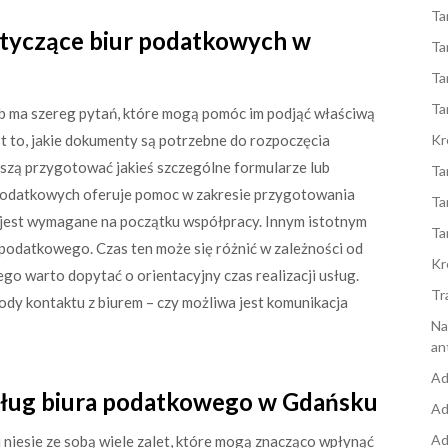
Ta
dotyczące biur podatkowych w
Ta
Ta
Ta
b ma szereg pytań, które mogą pomóc im podjąć właściwą
st to, jakie dokumenty są potrzebne do rozpoczęcia
Kr
muszą przygotować jakieś szczególne formularze lub
Ta
 podatkowych oferuje pomoc w zakresie przygotowania
Ta
 jest wymagane na początku współpracy. Innym istotnym
Ta
a podatkowego. Czas ten może się różnić w zależności od
Kr
go warto dopytać o orientacyjny czas realizacji usług.
Tr
etody kontaktu z biurem – czy możliwa jest komunikacja
Na
an
Ad
 usług biura podatkowego w Gdańsku
Ad
Ad
niesie ze sobą wiele zalet, które mogą znacząco wpłynąć