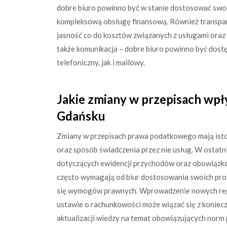
dobre biuro powinno być w stanie dostosować swoj
kompleksową obsługę finansową. Również transpare
jasność co do kosztów związanych z usługami oraz
także komunikacja – dobre biuro powinno być dost
telefoniczny, jak i mailowy.
Jakie zmiany w przepisach wp
Gdańsku
Zmiany w przepisach prawa podatkowego mają isto
oraz sposób świadczenia przez nie usług. W ostatn
dotyczących ewidencji przychodów oraz obowiązk
często wymagają od biur dostosowania swoich pro
się wymogów prawnych. Wprowadzenie nowych regu
ustawie o rachunkowości może wiązać się z konie
aktualizacji wiedzy na temat obowiązujących norm 