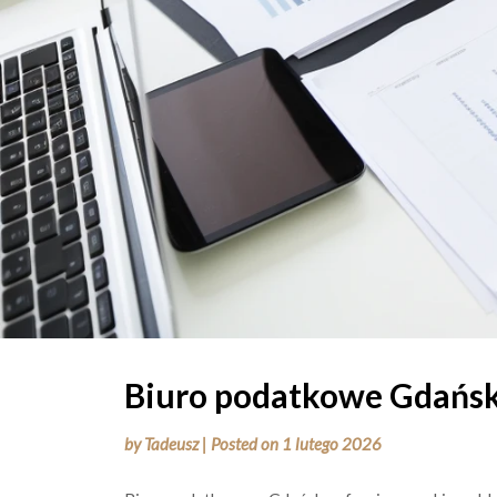
Biuro podatkowe Gdańs
by
Tadeusz
|
Posted on
1 lutego 2026