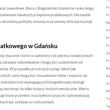
Pr
kacje zawodowe. Biura z długoletnim stażem na rynku mogą
rozumieniem lokalnych przepisów podatkowych. Niezwykle
Pr
no określoną politykę cenową oraz umowę, która precyzuje
Ni
Pr
Pr
podatkowego w Gdańsku
Pr
Za
ę znacznie różnić w zależności od zakresu świadczonych
Pr
 ustalane indywidualnie i mogą być uzależnione od
Ra
enia. W przypadku prostszych usług, takich jak
cznych, ceny mogą być stosunkowo niskie i wynosić od
Ra
a przedsiębiorstw wymagających kompleksowej obsługi
Us
wzrosnąć do kilku tysięcy złotych miesięcznie. Warto
Wy
ługi może przynieść oszczędności poprzez optymalizację
To
ych kar za błędy w rozliczeniach.
Ta