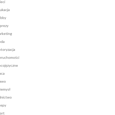
ieci
ukacja
bby
prezy
rketing
oda
toryzacja
eruchomości
cojęzyczne
aca
awo
zemysł
lnictwo
lepy
ort