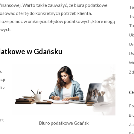
 finansowej. Warto także zauważyć, że biura podatkowe
Te
osować ofertę do konkretnych potrzeb klienta.
Tr
może pomóc w uniknięciu błędów podatkowych, które mogą
Tu
owych.
Uk
Ur
podatkowe w Gdańsku
Us
Wn
.
Zd
cji
i z
Os
Po
Bi
rt
Biuro podatkowe Gdańsk
Za
Pr