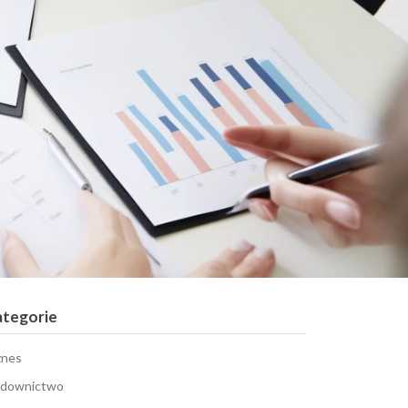
ategorie
znes
downictwo