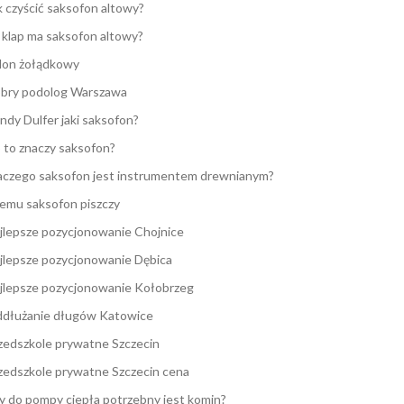
k czyścić saksofon altowy?
e klap ma saksofon altowy?
lon żołądkowy
bry podolog Warszawa
ndy Dulfer jaki saksofon?
 to znaczy saksofon?
aczego saksofon jest instrumentem drewnianym?
emu saksofon piszczy
jlepsze pozycjonowanie Chojnice
jlepsze pozycjonowanie Dębica
jlepsze pozycjonowanie Kołobrzeg
dłużanie długów Katowice
zedszkole prywatne Szczecin
zedszkole prywatne Szczecin cena
y do pompy ciepła potrzebny jest komin?