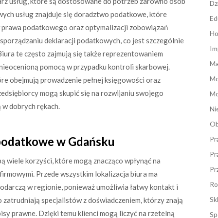
arz usług, które są dostosowane do potrzeb zarówno osób
Dz
owych usług znajduje się doradztwo podatkowe, które
Ed
ów prawa podatkowego oraz optymalizacji zobowiązań
Ho
 sporządzaniu deklaracji podatkowych, co jest szczególnie
Im
Biura te często zajmują się także reprezentowaniem
Ma
nieocenioną pomocą w przypadku kontroli skarbowej.
M
tóre obejmują prowadzenie pełnej księgowości oraz
edsiębiorcy mogą skupić się na rozwijaniu swojego
Mo
ą w dobrych rękach.
Ni
Ob
 podatkowe w Gdańsku
Pr
Pr
ą wiele korzyści, które mogą znacząco wpłynąć na
Pr
firmowymi. Przede wszystkim lokalizacja biura ma
Ro
odarczą w regionie, ponieważ umożliwia łatwy kontakt i
Sk
o zatrudniają specjalistów z doświadczeniem, którzy znają
sy prawne. Dzięki temu klienci mogą liczyć na rzetelną
Sp