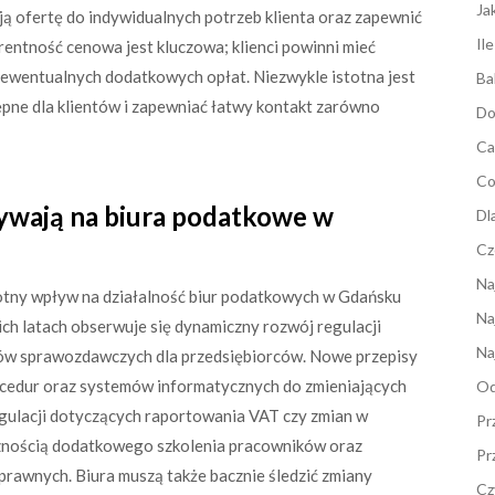
Ja
ą ofertę do indywidualnych potrzeb klienta oraz zapewnić
Il
ntność cenowa jest kluczowa; klienci powinni mieć
 ewentualnych dodatkowych opłat. Niezwykle istotna jest
Ba
ępne dla klientów i zapewniać łatwy kontakt zarówno
Do
Ca
Co
ływają na biura podatkowe w
Dl
Cz
Na
tny wpływ na działalność biur podatkowych w Gdańsku
Na
ich latach obserwuje się dynamiczny rozwój regulacji
Na
ów sprawozdawczych dla przedsiębiorców. Nowe przepisy
cedur oraz systemów informatycznych do zmieniających
Od
lacji dotyczących raportowania VAT czy zmian w
Pr
cznością dodatkowego szkolenia pracowników oraz
Pr
prawnych. Biura muszą także bacznie śledzić zmiany
Cz