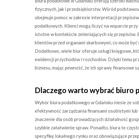
Biura podatkowe w Gdańsku oferują szeroki wachl
fizycznych, jak i przedsiębiorstw. Wśród podstaw
obejmuje pomoc w zakresie interpretacji przepis
podatkowych. Klienci mogą liczyć na wsparcie przy
istotne w kontekście zmieniających się przepisów. 
klientów przed organami skarbowymi, co może być 
Dodatkowo, wiele biur oferuje usługi księgowe, k
ewidencji przychodów i rozchodów. Dzięki temu prz
biznesu, mając pewność, że ich sprawy finansowe s
Dlaczego warto wybrać biuro
Wybór biura podatkowego w Gdańsku niesie ze sob
efektywność zarządzania finansami osobistymi lub 
znaczenie dla osób prowadzących działalność gosp
szybkie załatwienie spraw. Ponadto, biura te częst
specyfikę lokalnego rynku oraz obowiązujące przepi