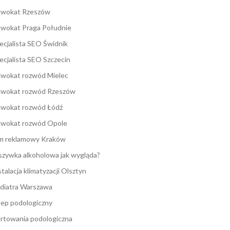
wokat Rzeszów
wokat Praga Południe
ecjalista SEO Świdnik
ecjalista SEO Szczecin
wokat rozwód Mielec
wokat rozwód Rzeszów
wokat rozwód Łódź
wokat rozwód Opole
lm reklamowy Kraków
zywka alkoholowa jak wygląda?
stalacja klimatyzacji Olsztyn
diatra Warszawa
lep podologiczny
rtowania podologiczna