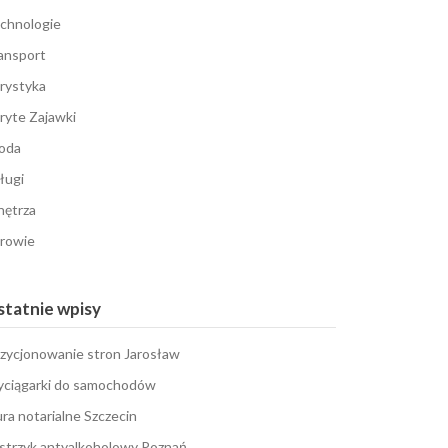
chnologie
ansport
rystyka
ryte Zajawki
oda
ługi
ętrza
rowie
tatnie wpisy
zycjonowanie stron Jarosław
ciągarki do samochodów
ura notarialne Szczecin
strzyk antyalkoholowy Poznań