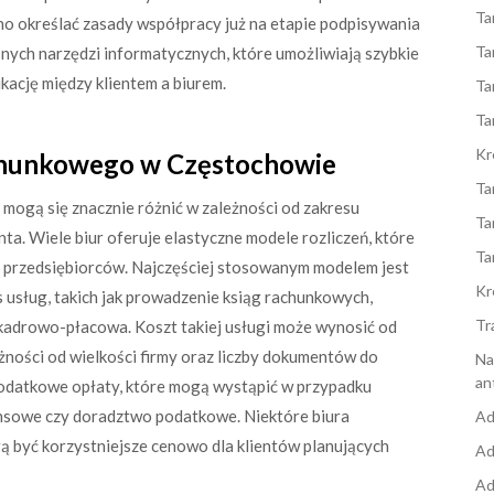
Ta
no określać zasady współpracy już na etapie podpisywania
Ta
ych narzędzi informatycznych, które umożliwiają szybkie
ację między klientem a biurem.
Ta
Ta
Kr
rachunkowego w Częstochowie
Ta
ogą się znacznie różnić w zależności od zakresu
Ta
nta. Wiele biur oferuje elastyczne modele rozliczeń, które
Ta
przedsiębiorców. Najczęściej stosowanym modelem jest
Kr
s usług, takich jak prowadzenie ksiąg rachunkowych,
Tr
kadrowo-płacowa. Koszt takiej usługi może wynosić od
leżności od wielkości firmy oraz liczby dokumentów do
Na
an
odatkowe opłaty, które mogą wystąpić w przypadku
nansowe czy doradztwo podatkowe. Niektóre biura
Ad
ą być korzystniejsze cenowo dla klientów planujących
Ad
Ad