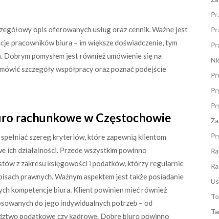
Pr
czegółowy opis oferowanych usług oraz cennik. Ważne jest
Pr
acje pracowników biura – im większe doświadczenie, tym
Pr
a. Dobrym pomysłem jest również umówienie się na
Ni
omówić szczegóły współpracy oraz poznać podejście
Pr
Pr
Pr
iuro rachunkowe w Częstochowie
Za
Pr
pełniać szereg kryteriów, które zapewnią klientom
e ich działalności. Przede wszystkim powinno
Ra
ów z zakresu księgowości i podatków, którzy regularnie
Ra
episach prawnych. Ważnym aspektem jest także posiadanie
Us
ych kompetencje biura. Klient powinien mieć również
To
osowanych do jego indywidualnych potrzeb – od
Ta
ztwo podatkowe czy kadrowe. Dobre biuro powinno