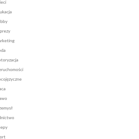
ieci
ukacja
bby
prezy
rketing
oda
toryzacja
eruchomości
cojęzyczne
aca
awo
zemysł
lnictwo
lepy
ort