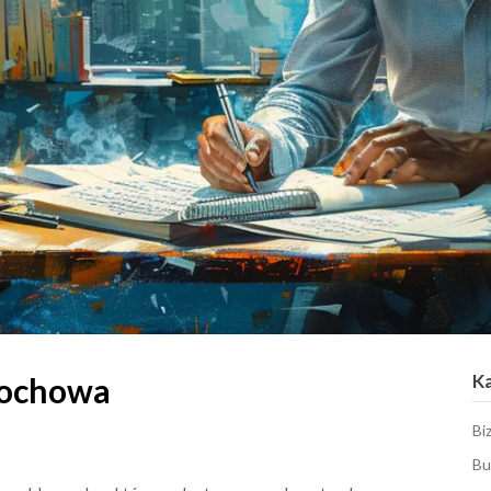
K
tochowa
Bi
Bu