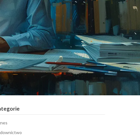
ategorie
znes
downictwo