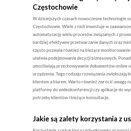
Częstochowie
W dzisiejszych czasach nowoczesne technologie o
Częstochowie. Wiele z nich inwestuje w zaawans
automatyzację wielu procesów związanych z prowad
bardziej efektywne przetwarzanie danych oraz min
często pozwala również na bieżące monitorowanie 
ułatwia podejmowanie decyzji biznesowych. Ponadt
umożliwiają przechowywanie dokumentów online ora
urządzenia. Tego rodzaju rozwiązania zwiększają 
klientem a biurem. Warto również zwrócić uwagę na 
platformy do wideokonferencji czy aplikacje do w
potrzeby klientów i bieżące konsultacje.
Jakie są zalety korzystania z 
Korzystanie z usług biura rachunkowego przynosi wi