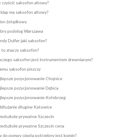
k czyścić saksofon altowy?
e klap ma saksofon altowy?
lon żołądkowy
bry podolog Warszawa
ndy Dulfer jaki saksofon?
 to znaczy saksofon?
aczego saksofon jest instrumentem drewnianym?
emu saksofon piszczy
jlepsze pozycjonowanie Chojnice
jlepsze pozycjonowanie Dębica
jlepsze pozycjonowanie Kołobrzeg
dłużanie długów Katowice
zedszkole prywatne Szczecin
zedszkole prywatne Szczecin cena
y do pompy ciepła potrzebny jest komin?