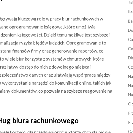
Ja
Il
dgrywają kluczową rolę w pracy biur rachunkowych w
Ba
owane oprogramowanie księgowe, które umożliwia
Do
zeniem księgowości. Dzięki temu możliwe jest szybsze i
Ca
imalizacja ryzyka błędów ludzkich. Oprogramowanie to
Co
stanu finansów firmy oraz generowanie raportów, co
Dl
o wiele biur korzysta z systemów chmurowych, które
z łatwy dostęp do nich z dowolnego miejsca i
Cz
bezpieczeństwo danych oraz ułatwiają współpracę między
Na
wykorzystanie narzędzi do komunikacji online, takich jak
Na
ymiany dokumentów, co pozwala na szybsze reagowanie na
Na
Od
Pr
usług biura rachunkowego
Pr
Cz
ele korzyści dla przedsiębiorców, którzy chcą skupić się