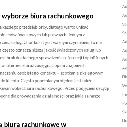
Ad
zy wyborze biura rachunkowego
Ad
Sp
 każdego przedsiębiorcy, dlatego warto unikać
Sp
roblemów finansowych lub prawnych. Jednym z
Ad
 ceną usług. Choć koszt jest ważnym czynnikiem, to nie
 często oznacza niższą jakość świadczonych usług lub
Ad
st brak dokładnego sprawdzenia referencji i opinii innych
Ad
 w Internecie oraz zasięgnąć opinii znajomych
Ad
znaczeniu osobistego kontaktu – spotkanie z księgowym
Fi
 do klienta. Często popełnianym błędem jest także
Ws
ekiwań wobec biura rachunkowego. Przed podjęciem decyzji
In
będne dla prowadzenia działalności oraz jakie są nasze
Po
Sk
Hu
ją biura rachunkowe w