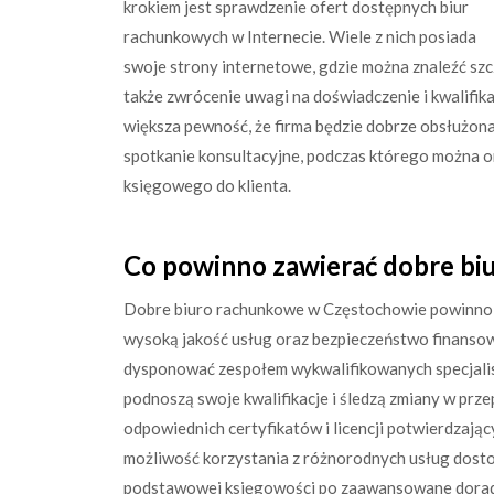
krokiem jest sprawdzenie ofert dostępnych biur
rachunkowych w Internecie. Wiele z nich posiada
swoje strony internetowe, gdzie można znaleźć sz
także zwrócenie uwagi na doświadczenie i kwalifik
większa pewność, że firma będzie dobrze obsłużon
spotkanie konsultacyjne, podczas którego można 
księgowego do klienta.
Co powinno zawierać dobre b
Dobre biuro rachunkowe w Częstochowie powinno s
wysoką jakość usług oraz bezpieczeństwo finansow
dysponować zespołem wykwalifikowanych specjalist
podnoszą swoje kwalifikacje i śledzą zmiany w prz
odpowiednich certyfikatów i licencji potwierdzając
możliwość korzystania z różnorodnych usług dost
podstawowej księgowości po zaawansowane dorad