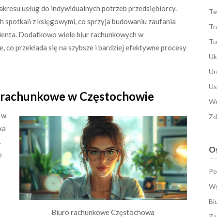
kresu usług do indywidualnych potrzeb przedsiębiorcy.
Te
 spotkań z księgowymi, co sprzyja budowaniu zaufania
Tr
klienta. Dodatkowo wiele biur rachunkowych w
Tu
 co przekłada się na szybsze i bardziej efektywne procesy
Uk
Ur
Us
o rachunkowe w Częstochowie
Wn
 w
Zd
ka
.
Os
e
Po
Wy
Bi
Biuro rachunkowe Częstochowa
Za