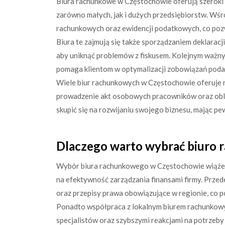
Biura rachunkowe w Częstochowie oferują szeroki 
zarówno małych, jak i dużych przedsiębiorstw. Wś
rachunkowych oraz ewidencji podatkowych, co pozw
Biura te zajmują się także sporządzaniem deklaracji
aby uniknąć problemów z fiskusem. Kolejnym ważn
pomaga klientom w optymalizacji zobowiązań pod
Wiele biur rachunkowych w Częstochowie oferuje r
prowadzenie akt osobowych pracowników oraz obli
skupić się na rozwijaniu swojego biznesu, mając p
Dlaczego warto wybrać biuro
Wybór biura rachunkowego w Częstochowie wiąże s
na efektywność zarządzania finansami firmy. Przed
oraz przepisy prawa obowiązujące w regionie, co po
Ponadto współpraca z lokalnym biurem rachunkowy
specjalistów oraz szybszymi reakcjami na potrzeby 