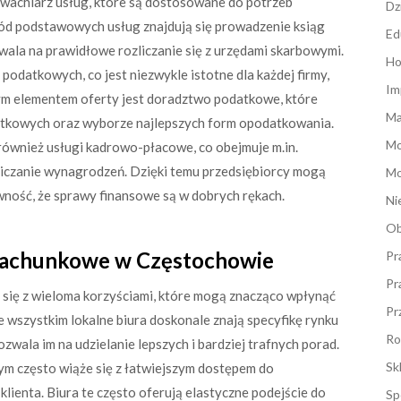
wachlarz usług, które są dostosowane do potrzeb
Dz
ród podstawowych usług znajdują się prowadzenie ksiąg
Ed
ala na prawidłowe rozliczanie się z urzędami skarbowymi.
Ho
 podatkowych, co jest niezwykle istotne dla każdej firmy,
Im
ym elementem oferty jest doradztwo podatkowe, które
Ma
atkowych oraz wyborze najlepszych form opodatkowania.
M
ównież usługi kadrowo-płacowe, co obejmuje m.in.
czanie wynagrodzeń. Dzięki temu przedsiębiorcy mogą
Mo
ewność, że sprawy finansowe są w dobrych rękach.
Ni
Ob
 rachunkowe w Częstochowie
Pr
Pr
ię z wieloma korzyściami, które mogą znacząco wpłynąć
Pr
e wszystkim lokalne biura doskonale znają specyfikę rynku
Ro
zwala im na udzielanie lepszych i bardziej trafnych porad.
Sk
m często wiąże się z łatwiejszym dostępem do
klienta. Biura te często oferują elastyczne podejście do
Sp