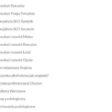
wokat Rzeszów
wokat Praga Południe
ecjalista SEO Świdnik
ecjalista SEO Szczecin
wokat rozwód Mielec
wokat rozwód Rzeszów
wokat rozwód Łódź
wokat rozwód Opole
lm reklamowy Kraków
zywka alkoholowa jak wygląda?
stalacja klimatyzacji Olsztyn
diatra Warszawa
lep podologiczny
rtowania podologiczna