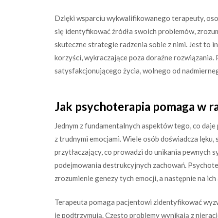
Dzięki wsparciu wykwalifikowanego terapeuty, os
się identyfikować źródła swoich problemów, zrozum
skuteczne strategie radzenia sobie z nimi. Jest to
korzyści, wykraczające poza doraźne rozwiązania. 
satysfakcjonującego życia, wolnego od nadmiernego
Jak psychoterapia pomaga w ra
Jednym z fundamentalnych aspektów tego, co daje 
z trudnymi emocjami. Wiele osób doświadcza lęku, s
przytłaczający, co prowadzi do unikania pewnych sy
podejmowania destrukcyjnych zachowań. Psychoterap
zrozumienie genezy tych emocji, a następnie na ich
Terapeuta pomaga pacjentowi zidentyfikować wyz
je podtrzymują. Często problemy wynikają z nieracj