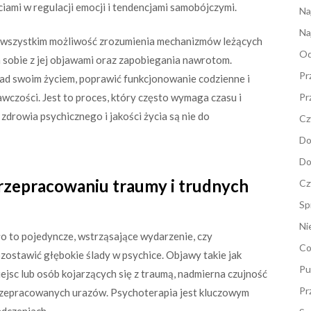
iami w regulacji emocji i tendencjami samobójczymi.
Na
Na
e wszystkim możliwość zrozumienia mechanizmów leżących
Od
a sobie z jej objawami oraz zapobiegania nawrotom.
Pr
ad swoim życiem, poprawić funkcjonowanie codzienne i
awczości. Jest to proces, który często wymaga czasu i
Pr
drowia psychicznego i jakości życia są nie do
Cz
Do
Do
rzepracowaniu traumy i trudnych
Cz
Sp
Ni
ło to pojedyncze, wstrząsające wydarzenie, czy
Co
zostawić głębokie ślady w psychice. Objawy takie jak
Pu
ejsc lub osób kojarzących się z traumą, nadmierna czujność
Pr
przepracowanych urazów. Psychoterapia jest kluczowym
adczeniach.