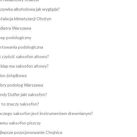
zywka alkoholowa jak wygląda?
stalacja klimatyzacji Olsztyn
diatra Warszawa
lep podologiczny
rtowania podologiczna
k czyścić saksofon altowy?
e klap ma saksofon altowy?
lon żołądkowy
bry podolog Warszawa
ndy Dulfer jaki saksofon?
 to znaczy saksofon?
aczego saksofon jest instrumentem drewnianym?
emu saksofon piszczy
jlepsze pozycjonowanie Chojnice