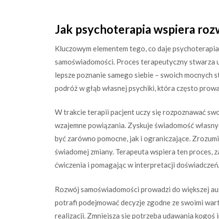
Jak psychoterapia wspiera roz
Kluczowym elementem tego, co daje psychoterapia,
samoświadomości. Proces terapeutyczny stwarza un
lepsze poznanie samego siebie – swoich mocnych str
podróż w głąb własnej psychiki, która często prowa
W trakcie terapii pacjent uczy się rozpoznawać swo
wzajemne powiązania. Zyskuje świadomość własny
być zarówno pomocne, jak i ograniczające. Zrozum
świadomej zmiany. Terapeuta wspiera ten proces, za
ćwiczenia i pomagając w interpretacji doświadczeń
Rozwój samoświadomości prowadzi do większej aut
potrafi podejmować decyzje zgodne ze swoimi wartoś
realizacji. Zmniejsza się potrzeba udawania kogoś 