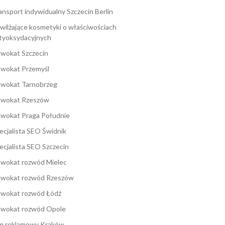
ansport indywidualny Szczecin Berlin
wilżające kosmetyki o właściwościach
tyoksydacyjnych
wokat Szczecin
wokat Przemyśl
wokat Tarnobrzeg
wokat Rzeszów
wokat Praga Południe
ecjalista SEO Świdnik
ecjalista SEO Szczecin
wokat rozwód Mielec
wokat rozwód Rzeszów
wokat rozwód Łódź
wokat rozwód Opole
lm reklamowy Kraków