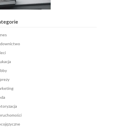
ategorie
znes
downictwo
ieci
ukacja
bby
prezy
rketing
oda
toryzacja
eruchomości
cojęzyczne