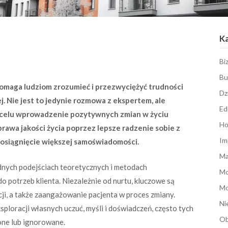
K
Bi
Bu
pomaga ludziom zrozumieć i przezwyciężyć trudności
Dz
j. Nie jest to jedynie rozmowa z ekspertem, ale
Ed
a celu wprowadzenie pozytywnych zmian w życiu
Ho
rawa jakości życia poprzez lepsze radzenie sobie z
Im
osiągnięcie większej samoświadomości.
Ma
dnych podejściach teoretycznych i metodach
M
 potrzeb klienta. Niezależnie od nurtu, kluczowe są
Mo
cji, a także zaangażowanie pacjenta w proces zmiany.
Ni
ploracji własnych uczuć, myśli i doświadczeń, często tych
Ob
ione lub ignorowane.