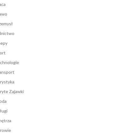
aca
awo
zemysł
lnictwo
lepy
ort
chnologie
ansport
rystyka
ryte Zajawki
oda
ługi
ętrza
rowie