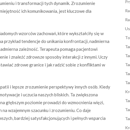
Pr
umieniu i transformacji tych dynamik. Zrozumienie
Ra
miejętność ich komunikowania, jest kluczowe dla
Ra
Us
wiadomych wzorców zachowań, które wykształciły się w
To
 przykład tendencje do unikania konfrontacji, nadmierna
Ta
 nadmierna zależność. Terapeuta pomaga pacjentowi
Ta
nie i znaleźć zdrowsze sposoby interakcji z innymi. Uczy
stawiać zdrowe granice i jak radzić sobie z konfliktami w
Ta
Ta
Ta
atii i lepsze zrozumienie perspektywy innych osób. Kiedy
Kr
 motywacje i uczucia naszych bliskich. Ta zwiększona
Ta
 na głębszym poziomie prowadzi do wzmocnienia więzi,
Ta
ch na wzajemnym szacunku i zrozumieniu. Co daje
wszych, bardziej satysfakcjonujących i pełnych wsparcia
Ta
Kr