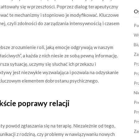
łtowały się w przeszłości. Poprzez dialog terapeutyczny
Os
nawać te mechanizmy i stopniowo je modyfikować. Kluczowe
nej, czyli zdolności do zarządzania intensywnością i czasem
Po
Wy
Bi
ębsze zrozumienie roli, jaką emocje odgrywają w naszym
Za
właściwych”, a każda z nich niesie ze sobą pewną informację.
rsza sytuację, uczymy się słuchać ich przekazu i
Pr
tywy jest niezwykle wyzwalająca i pozwala na odzyskanie
Pr
 kluczowym elementem dobrostanu psychicznego.
Pr
Ni
ście poprawy relacji
Pr
Pr
Pr
ty powód zgłaszania się na terapię. Niezależnie od tego,
Za
omunikacji z rodziną, czy problemy w nawiązywaniu nowych