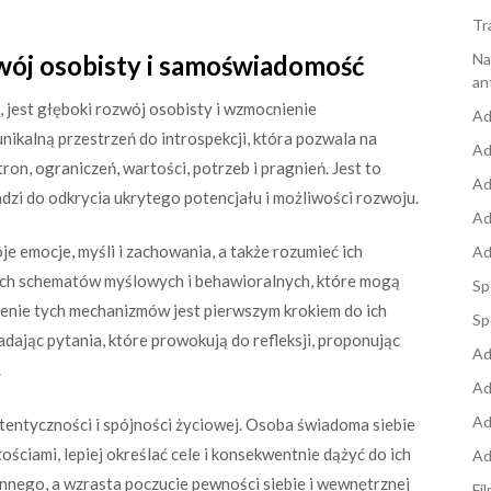
Tr
wój osobisty i samoświadomość
Na
an
 jest głęboki rozwój osobisty i wzmocnienie
Ad
ikalną przestrzeń do introspekcji, która pozwala na
Ad
on, ograniczeń, wartości, potrzeb i pragnień. Jest to
Ad
dzi do odkrycia ukrytego potencjału i możliwości rozwoju.
Ad
je emocje, myśli i zachowania, a także rozumieć ich
Ad
ch schematów myślowych i behawioralnych, które mogą
Sp
ienie tych mechanizmów jest pierwszym krokiem do ich
Sp
dając pytania, które prowokują do refleksji, proponując
Ad
.
Ad
Ad
entyczności i spójności życiowej. Osoba świadoma siebie
ciami, lepiej określać cele i konsekwentnie dążyć do ich
Ad
innego, a wzrasta poczucie pewności siebie i wewnętrznej
Fi