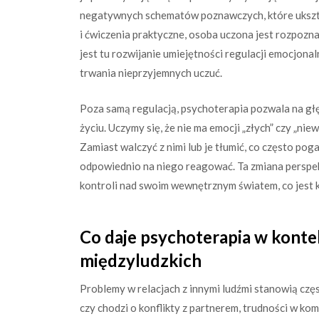
negatywnych schematów poznawczych, które ukszta
i ćwiczenia praktyczne, osoba uczona jest rozpoz
jest tu rozwijanie umiejętności regulacji emocjonal
trwania nieprzyjemnych uczuć.
Poza samą regulacją, psychoterapia pozwala na gł
życiu. Uczymy się, że nie ma emocji „złych” czy „nie
Zamiast walczyć z nimi lub je tłumić, co często poga
odpowiednio na niego reagować. Ta zmiana perspek
kontroli nad swoim wewnętrznym światem, co jest
Co daje psychoterapia w kontek
międzyludzkich
Problemy w relacjach z innymi ludźmi stanowią częs
czy chodzi o konflikty z partnerem, trudności w k