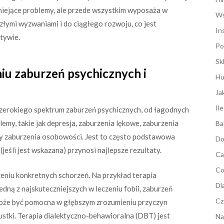
tniejące problemy, ale przede wszystkim wyposaża w
Ws
złymi wyzwaniami i do ciągłego rozwoju, co jest
In
tywie.
Po
Sk
niu zaburzeń psychicznych i
Hu
Ja
Il
zerokiego spektrum zaburzeń psychicznych, od łagodnych
my, takie jak depresja, zaburzenia lękowe, zaburzenia
Ba
y zaburzenia osobowości. Jest to często podstawowa
Do
jeśli jest wskazana) przynosi najlepsze rezultaty.
Ca
Co
eniu konkretnych schorzeń. Na przykład terapia
Dl
ną z najskuteczniejszych w leczeniu fobii, zaburzeń
Cz
może być pomocna w głębszym zrozumieniu przyczyn
stki. Terapia dialektyczno-behawioralna (DBT) jest
Na