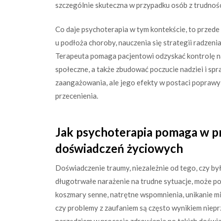
szczególnie skuteczna w przypadku osób z trudnośc
Co daje psychoterapia w tym kontekście, to przed
u podłoża choroby, nauczenia się strategii radzeni
Terapeuta pomaga pacjentowi odzyskać kontrolę n
społeczne, a także zbudować poczucie nadziei i spr
zaangażowania, ale jego efekty w postaci poprawy z
przecenienia.
Jak psychoterapia pomaga w p
doświadczeń życiowych
Doświadczenie traumy, niezależnie od tego, czy by
długotrwałe narażenie na trudne sytuacje, może po
koszmary senne, natrętne wspomnienia, unikanie mi
czy problemy z zaufaniem są często wynikiem nie
narzędziem w procesie zdrowienia po takich doświ