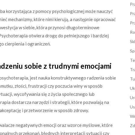
Pr
oba korzystająca z pomocy psychologicznej może nauczyć
Pr
ieć mechanizmy, które nimi kierują, a następnie opracować
Pr
 inwestycja w siebie, która przynosi długoterminowe
Ro
Psychoterapia otwiera drogę do pełniejszego i bardziej
Sk
 cierpienia i ograniczeń.
Sp
Te
dzeniu sobie z trudnymi emocjami
Tr
psychoterapia, jest nauka konstruktywnego radzenia sobie
Tu
mutku, złości, frustracji czy poczucia winy w sposób
Uk
tuacji, wycofywania się z życia społecznego lub
Ur
ia dostarcza narzędzi i strategii, które pozwalają na
Us
 akceptację i przetworzenie w sposób zdrowy.
Wn
walacze negatywnych emocji oraz wzorce myślowe, które
Zd
onalnych przekonań, błędnych interpretacji sytuacji czy