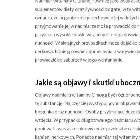
Nadmiar witaminy C, znanej również jako kwas as
suplementów diety oraz żywności bogatej w tę wita
oznacza, że organizm nie przechowuje jej w dużych 
przyjmowanie jej w nadmiarze może prowadzić do r
przyjmują wysokie dawki witaminy C, mogą doświad
nudności. W skrajnych przypadkach może dojść do 
nerkowa. Istnieją również doniesienia o wpływie n
prowadzić do zaburzeń w jego wchłanianiu.
Jakie są objawy i skutki uboc
Objawy nadmiaru witaminy C mogą być różnorodne i
tę substancję. Najczęściej występującymi objawami 
biegunka oraz nudności. Osoby przyjmujące duże d
wzdęcia. W przypadku długotrwałego nadmiaru wita
ponieważ kwas askorbinowy może przekształcać się
kamieni nerkowych. Ponadto nadmiar tej witaminy