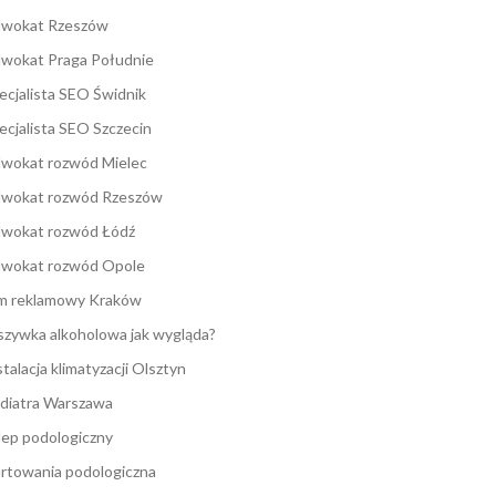
wokat Rzeszów
wokat Praga Południe
ecjalista SEO Świdnik
ecjalista SEO Szczecin
wokat rozwód Mielec
wokat rozwód Rzeszów
wokat rozwód Łódź
wokat rozwód Opole
lm reklamowy Kraków
zywka alkoholowa jak wygląda?
stalacja klimatyzacji Olsztyn
diatra Warszawa
lep podologiczny
rtowania podologiczna