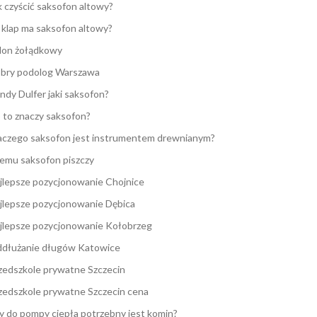
k czyścić saksofon altowy?
e klap ma saksofon altowy?
lon żołądkowy
bry podolog Warszawa
ndy Dulfer jaki saksofon?
 to znaczy saksofon?
aczego saksofon jest instrumentem drewnianym?
emu saksofon piszczy
jlepsze pozycjonowanie Chojnice
jlepsze pozycjonowanie Dębica
jlepsze pozycjonowanie Kołobrzeg
dłużanie długów Katowice
zedszkole prywatne Szczecin
zedszkole prywatne Szczecin cena
y do pompy ciepła potrzebny jest komin?