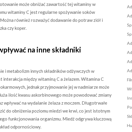
gotowanie może obniżać zawartość tej witaminy w
Ad
omu witaminy C jest regularne spożywanie soków
Ad
 Można również rozważyć dodawanie do potraw ziół i
Sp
zka czy koper.
Sp
Ad
pływać na inne składniki
Ad
Ad
Ad
ie i metabolizm innych składników odżywczych w
t interakcja między witaminą C a żelazem. Witamina C
Fi
pokarmowych, jednak przyjmowanie jej w nadmiarze może
Ws
t duża ilość kwasu askorbinowego może powodować zmiany
In
 wpływać na wydalanie żelaza z moczem. Długotrwałe
Po
ć do obniżenia poziomu miedzi we krwi, co jest istotnym
Sk
ego funkcjonowania organizmu. Miedź odgrywa kluczową
Hu
 układ odpornościowy.