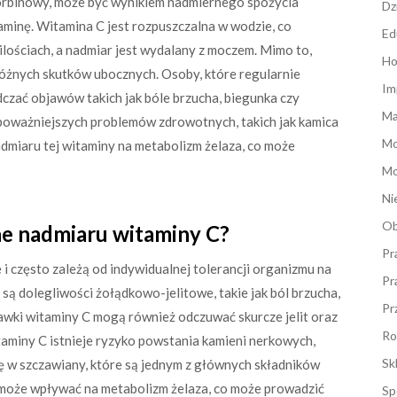
korbinowy, może być wynikiem nadmiernego spożycia
Dz
minę. Witamina C jest rozpuszczalna w wodzie, co
Ed
ilościach, a nadmiar jest wydalany z moczem. Mimo to,
Ho
óżnych skutków ubocznych. Osoby, które regularnie
Im
czać objawów takich jak bóle brzucha, biegunka czy
Ma
poważniejszych problemów zdrowotnych, takich jak kamica
M
admiaru tej witaminy na metabolizm żelaza, co może
Mo
Ni
Ob
zne nadmiaru witaminy C?
Pr
 często zależą od indywidualnej tolerancji organizmu na
Pr
są dolegliwości żołądkowo-jelitowe, takie jak ból brzucha,
Pr
awki witaminy C mogą również odczuwać skurcze jelit oraz
Ro
miny C istnieje ryzyko powstania kamieni nerkowych,
Sk
 w szczawiany, które są jednym z głównych składników
 może wpływać na metabolizm żelaza, co może prowadzić
Sp