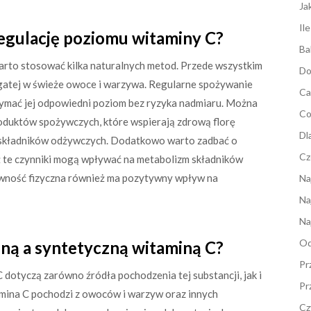
Ja
Il
regulację poziomu witaminy C?
Ba
rto stosować kilka naturalnych metod. Przede wszystkim
Do
gatej w świeże owoce i warzywa. Regularne spożywanie
Ca
ymać jej odpowiedni poziom bez ryzyka nadmiaru. Można
Co
duktów spożywczych, które wspierają zdrową florę
Dl
ę składników odżywczych. Dodatkowo warto zadbać o
Cz
aż te czynniki mogą wpływać na metabolizm składników
ywność fizyczna również ma pozytywny wpływ na
Na
Na
Na
Od
lną a syntetyczną witaminą C?
Pr
 dotyczą zarówno źródła pochodzenia tej substancji, jak i
Pr
amina C pochodzi z owoców i warzyw oraz innych
Cz