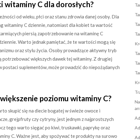
i witaminy C dla dorosłych?
Ta
Ta
eżności od wieku, płci oraz stanu zdrowia danej osoby. Dla
Ta
g witaminy C dziennie, natomiast dla kobiet ta wartość
 karmiących piersią zapotrzebowanie na witaminę C
Ta
iennie. Warto jednak pamiętać, że te wartości mogą się
Kr
ganizmu oraz stylu życia. Osoby prowadzące aktywny tryb
Ta
ą potrzebować większych dawek tej witaminy. Z drugiej
Ta
 w postaci suplementów, może prowadzić do niepożądanych
Ta
Kr
Tr
 zwiększenie poziomu witaminy C?
Na
an
to skupić się na diecie bogatej w świeże owoce i
Ad
ze, grejpfruty czy cytryny, jest jednym z najprostszych
cz tego warto sięgać po kiwi, truskawki, paprykę oraz
Ad
aminy C. Ważne jest, aby spożywać te produkty na surowo
Ad