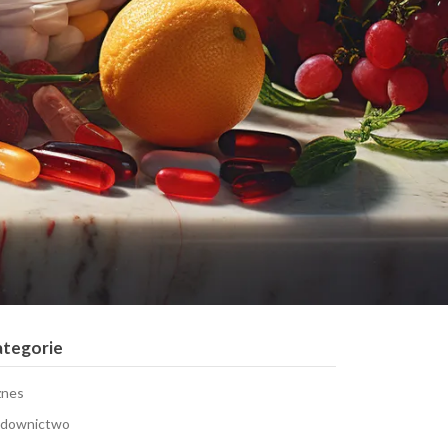
ategorie
znes
downictwo