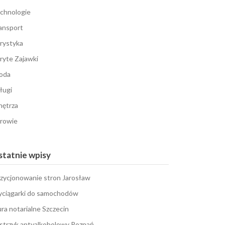
chnologie
ansport
rystyka
ryte Zajawki
oda
ługi
ętrza
rowie
tatnie wpisy
zycjonowanie stron Jarosław
ciągarki do samochodów
ura notarialne Szczecin
strzyk antyalkoholowy Poznań