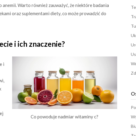
o anemii. Warto również zauważyć, że niektóre badania
Te
 lekami oraz suplementami diety, co może prowadzić do
Tr
Tu
Uk
ecie i ich znaczenie?
Ur
Us
Wn
e i
Zd
wi,
k
Os
Po
ej
Co powoduje nadmiar witaminy c?
Wy
Bi
Za