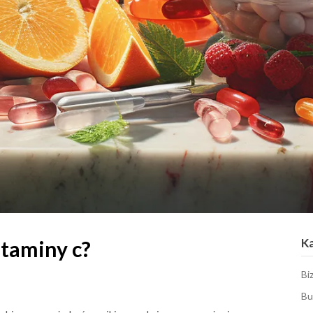
K
taminy c?
Bi
Bu