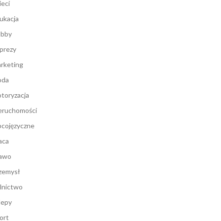
ieci
ukacja
bby
prezy
rketing
oda
toryzacja
eruchomości
cojęzyczne
aca
awo
zemysł
lnictwo
lepy
ort