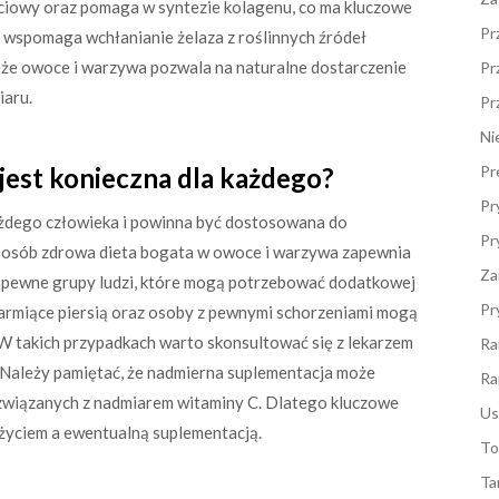
ciowy oraz pomaga w syntezie kolagenu, co ma kluczowe
Pr
 wspomaga wchłanianie żelaza z roślinnych źródeł
e owoce i warzywa pozwala na naturalne dostarczenie
Pr
iaru.
Pr
Ni
jest konieczna dla każdego?
Pr
Pr
każdego człowieka i powinna być dostosowana do
Pr
i osób zdrowa dieta bogata w owoce i warzywa zapewnia
Za
eją pewne grupy ludzi, które mogą potrzebować dodatkowej
Pr
 karmiące piersią oraz osoby z pewnymi schorzeniami mogą
W takich przypadkach warto skonsultować się z lekarzem
Ra
. Należy pamiętać, że nadmierna suplementacja może
Ra
wiązanych z nadmiarem witaminy C. Dlatego kluczowe
Us
życiem a ewentualną suplementacją.
To
Ta