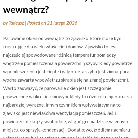
wewnątrz?
by
Tadeusz
|
Posted on
21 lutego 2026
Parowanie okien od wewnątrz to zjawisko, które może być
frustrujące dla wielu właścicieli domów. Zjawisko to jest
najczęściej spowodowane różnicą temperatur pomiędzy
wnętrzem pomieszczenia a powierzchnią szyby. Kiedy powietrze
w pomieszczeniu jest ciepłe i wilgotne, a szyba jest zimna, para
wodna zawarta w powietrzu skrapla się na zimnej powierzchni.
Warto zauważyć, że parowanie okien jest szczególnie
powszechne w okresie zimowym, kiedy to różnice temperatur są
najbardziej wyraźne. Innym czynnikiem wpływającym na to
zjawisko jest niewłaściwa wentylacja pomieszczeń. Jeśli
powietrze nie krąży swobodnie, wilgoć gromadzi się w jednym
miejscu, co sprzyja kondensacji. Dodatkowo, źródłem nadmiaru
wilgoci mogą być codzienne czynności, takie jak gotowanie czy