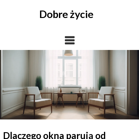
Skip
to
Dobre życie
content
Dlaczego okna parują od