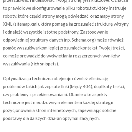
przeszukiwać i indeksować Twoją stronę, jest kluczowe. Oznacza
to prawidłowe skonfigurowanie pliku robots.txt, który instruuje
roboty, które części strony mogą odwiedzać, oraz mapy strony
XML (sitemap.xml), która pomaga im zrozumieć strukturę witryny
i odnaleźć wszystkie istotne podstrony. Zastosowanie
odpowiedniej struktury danych (np. Schema.org) może również
pomóc wyszukiwarkom lepiej zrozumieć kontekst Twojej treści,
co może prowadzić do wyświetlania rozszerzonych wyników
wyszukiwania (rich snippets).
Optymalizacja techniczna obejmuje również eliminację
problemów takich jak zepsute linki (błędy 404), duplikaty treści,
czy problemy z przekierowaniami. Dbanie o te aspekty
techniczne jest nieodzownym elementem każdej strategii
pozycjonowania stron internetowych, zapewniając solidne
podstawy dla dalszych działań optymalizacyjnych.