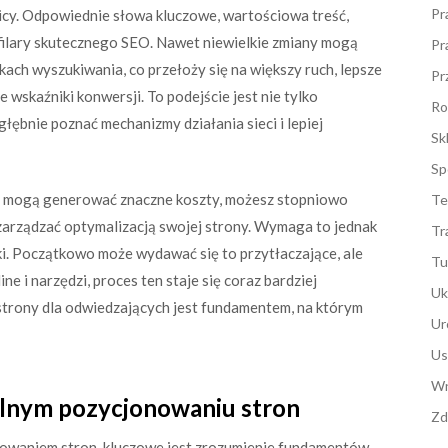
Pr
nicy. Odpowiednie słowa kluczowe, wartościowa treść,
o filary skutecznego SEO. Nawet niewielkie zmiany mogą
Pr
ach wyszukiwania, co przełoży się na większy ruch, lepsze
Pr
wskaźniki konwersji. To podejście jest nie tylko
Ro
łębnie poznać mechanizmy działania sieci i lepiej
Sk
Sp
e mogą generować znaczne koszty, możesz stopniowo
Te
zarządzać optymalizacją swojej strony. Wymaga to jednak
Tr
ki. Początkowo może wydawać się to przytłaczające, ale
Tu
ne i narzędzi, proces ten staje się coraz bardziej
Uk
i strony dla odwiedzających jest fundamentem, na którym
Ur
Us
Wn
lnym pozycjonowaniu stron
Zd
owaniem stron, kluczowe jest zrozumienie fundamentów.