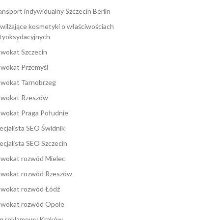
ansport indywidualny Szczecin Berlin
wilżające kosmetyki o właściwościach
tyoksydacyjnych
wokat Szczecin
wokat Przemyśl
wokat Tarnobrzeg
wokat Rzeszów
wokat Praga Południe
ecjalista SEO Świdnik
ecjalista SEO Szczecin
wokat rozwód Mielec
wokat rozwód Rzeszów
wokat rozwód Łódź
wokat rozwód Opole
lm reklamowy Kraków