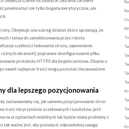
ąco zwiększa szanse na zdobycie zaufania zarówno
Ra
ć powinna być nie tylko bogata merytorycznie, ale
Ra
ąca.
Us
Wy
rony. Obejmuje ona szereg działań, które sprawiają, że
To
lnych i łatwa do zaindeksowania przez roboty
lizacja szybkości ładowania strony, zapewnienie
Ta
 różnych ekranach), poprawne skonfigurowanie pliku
Ta
stosowanie protokołu HTTPS dla bezpieczeństwa. Dbanie o
Ta
ego nawet najlepsze treści mogą pozostać niezauważone.
Ta
Ta
ny dla lepszego pozycjonowania
Kr
Ta
 gdy zastanawiamy się, jak samemu pozycjonowanie stron
Ta
a treść nie przyniesie oczekiwanych rezultatów, jeśli
pna na urządzeniach mobilnych lub będzie miała problemy z
Ta
o tak ważne jest, aby poświęcić odpowiednią uwagę
Kr