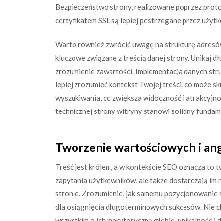
Bezpieczeństwo strony, realizowane poprzez prot
certyfikatem SSL są lepiej postrzegane przez użyt
Warto również zwrócić uwagę na strukturę adresów
kluczowe związane z treścią danej strony. Unikaj d
zrozumienie zawartości. Implementacja danych st
lepiej zrozumieć kontekst Twojej treści, co może s
wyszukiwania, co zwiększa widoczność i atrakcyjno
technicznej strony witryny stanowi solidny fundam
Tworzenie wartościowych i ang
Treść jest królem, a w kontekście SEO oznacza to 
zapytania użytkowników, ale także dostarczają im 
stronie. Zrozumienie, jak samemu pozycjonowanie s
dla osiągnięcia długoterminowych sukcesów. Nie cho
wszystkim o ich merytoryczną głębię, unikalność i