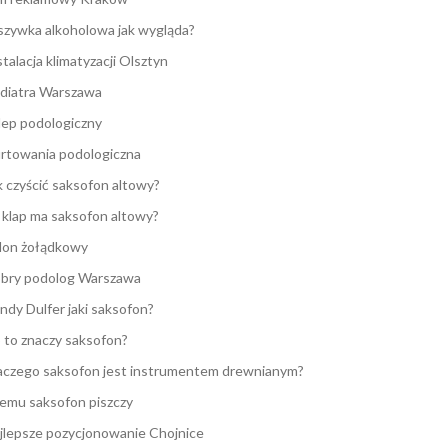
zywka alkoholowa jak wygląda?
stalacja klimatyzacji Olsztyn
diatra Warszawa
lep podologiczny
rtowania podologiczna
k czyścić saksofon altowy?
e klap ma saksofon altowy?
lon żołądkowy
bry podolog Warszawa
ndy Dulfer jaki saksofon?
 to znaczy saksofon?
aczego saksofon jest instrumentem drewnianym?
emu saksofon piszczy
jlepsze pozycjonowanie Chojnice