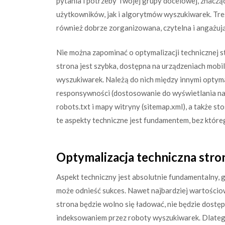
pytania i potrzeby Twojej grupy docelowej, znacz
użytkowników, jak i algorytmów wyszukiwarek. Treś
również dobrze zorganizowana, czytelna i angażuj
Nie można zapominać o optymalizacji technicznej st
strona jest szybka, dostępna na urządzeniach mobi
wyszukiwarek. Należą do nich między innymi optyma
responsywności (dostosowanie do wyświetlania na
robots.txt i mapy witryny (sitemap.xml), a także 
te aspekty techniczne jest fundamentem, bez któr
Optymalizacja techniczna stro
Aspekt techniczny jest absolutnie fundamentalny,
może odnieść sukces. Nawet najbardziej wartościow
strona będzie wolno się ładować, nie będzie dostę
indeksowaniem przez roboty wyszukiwarek. Dlateg