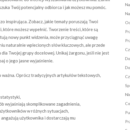
Na
 szuka Twój potencjalny odbiorca i jak możesz mu pomóc.
Na
zo inspirująca. Zobacz, jakie tematy poruszają Twoi
Od
ki, które możesz wypełnić. Tworzenie treści, które są
Pr
entują nowy punkt widzenia, może przyciągnąć uwagę
Pr
iu naturalnie wplecionych słów kluczowych, ale przede
Cz
dla Twojej grupy docelowej. Unikaj żargonu, jeśli nie jest
Do
baj o jego jasne wyjaśnienie.
Do
o ważna. Oprócz tradycyjnych artykułów tekstowych,
Cz
Sp
Ni
 statystyki,
Co
ób wyjaśniają skomplikowane zagadnienia,
 użytkowników w różnych sytuacjach,
Pu
e angażują użytkownika i dostarczają mu
Pr