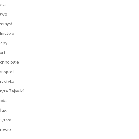
aca
awo
zemysł
lnictwo
lepy
ort
chnologie
ansport
rystyka
ryte Zajawki
oda
ługi
ętrza
rowie