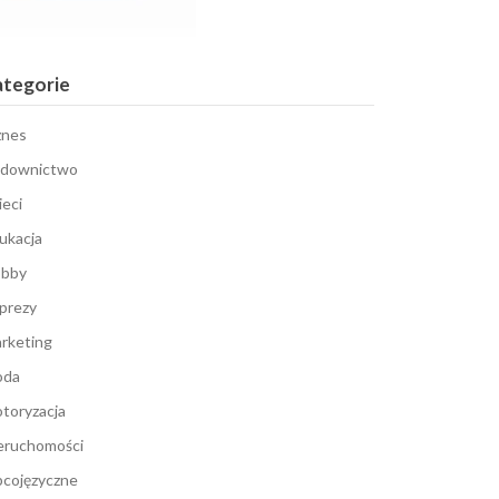
ategorie
znes
downictwo
ieci
ukacja
bby
prezy
rketing
oda
toryzacja
eruchomości
cojęzyczne