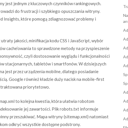
ony jest jednym z kluczowych czynników rankingowych.
Tr
rowadzi do frustracji i szybkiego opuszczania witryny.
Na
eed Insights, które pomogą zdiagnozować problemy i
an
Ad
Ad
raty jakości, minifikacja kodu CSS i JavaScript, wybór
Ad
ów cache’owania to sprawdzone metody na przyspieszenie
onsywność, czyli dostosowanie wyglądu i funkcjonalności
Ad
w stacjonarnych, tabletów i smartfonów. W dzisiejszych
Ad
 jest przez urządzenia mobilne, dlatego posiadanie
Sp
ością. Google również kładzie duży nacisk na mobile-first
Sp
t traktowana priorytetowo.
Ad
map.xml to kolejna kwestia, która ułatwia robotom
Ad
ndeksowanie jej zawartości. Plik robots.txt informuje
Ad
owinny przeszukiwać. Mapa witryny (sitemap.xml) natomiast
Ad
rkom odkryć wszystkie dostępne podstrony.
Fi