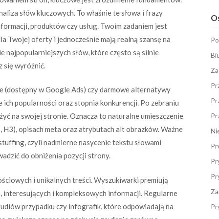
aliza słów kluczowych. To właśnie te słowa i frazy
Os
formacji, produktów czy usług. Twoim zadaniem jest
dla Twojej oferty i jednocześnie mają realną szansę na
Po
e najpopularniejszych słów, które często są silnie
Bi
z się wyróżnić.
Za
Pr
le (dostępny w Google Ads) czy darmowe alternatywy
Pr
 ich popularności oraz stopnia konkurencji. Po zebraniu
ożyć na swojej stronie. Oznacza to naturalne umieszczenie
Pr
2, H3), opisach meta oraz atrybutach alt obrazków. Ważne
Ni
d stuffing, czyli nadmierne nasycenie tekstu słowami
Pr
adzić do obniżenia pozycji strony.
Pr
Pr
ściowych i unikalnych treści. Wyszukiwarki premiują
Za
, interesujących i kompleksowych informacji. Regularne
udiów przypadku czy infografik, które odpowiadają na
Pr