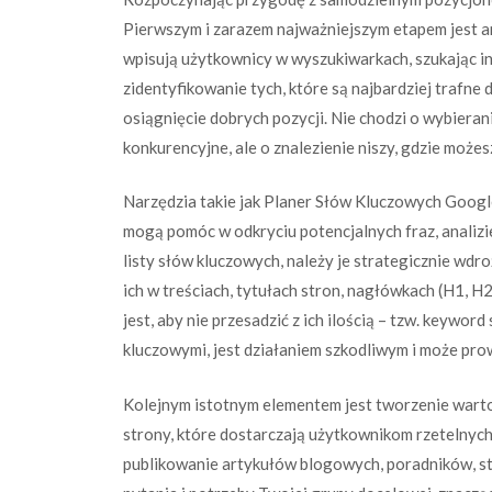
Pierwszym i zarazem najważniejszym etapem jest an
wpisują użytkownicy w wyszukiwarkach, szukając in
zidentyfikowanie tych, które są najbardziej trafne 
osiągnięcie dobrych pozycji. Nie chodzi o wybierani
konkurencyjne, ale o znalezienie niszy, gdzie możes
Narzędzia takie jak Planer Słów Kluczowych Goog
mogą pomóc w odkryciu potencjalnych fraz, analizie
listy słów kluczowych, należy je strategicznie wdr
ich w treściach, tytułach stron, nagłówkach (H1, H
jest, aby nie przesadzić z ich ilością – tzw. keywor
kluczowymi, jest działaniem szkodliwym i może prow
Kolejnym istotnym elementem jest tworzenie warto
strony, które dostarczają użytkownikom rzetelnych
publikowanie artykułów blogowych, poradników, st