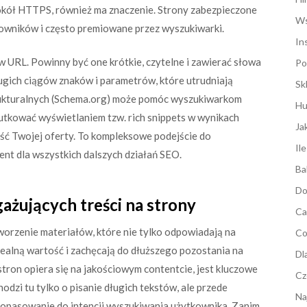
okół HTTPS, również ma znaczenie. Strony zabezpieczone
Ws
kowników i często premiowane przez wyszukiwarki.
In
 URL. Powinny być one krótkie, czytelne i zawierać słowa
Po
ługich ciągów znaków i parametrów, które utrudniają
Sk
rukturalnych (Schema.org) może pomóc wyszukiwarkom
Hu
kutkować wyświetlaniem tzw. rich snippets w wynikach
Ja
ść Twojej oferty. To kompleksowe podejście do
Il
ent dla wszystkich dalszych działań SEO.
Ba
Do
ażujących treści na strony
Ca
tworzenie materiałów, które nie tylko odpowiadają na
Co
realną wartość i zachęcają do dłuższego pozostania na
Dl
tron opiera się na jakościowym contentcie, jest kluczowe
Cz
dzi tu tylko o pisanie długich tekstów, ale przede
Na
 dopasowanie do intencji wyszukiwania użytkownika. Zanim