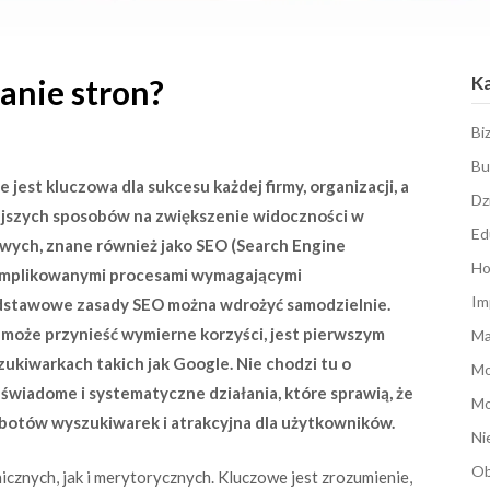
K
nie stron?
Bi
Bu
jest kluczowa dla sukcesu każdej firmy, organizacji, a
Dz
ejszych sposobów na zwiększenie widoczności w
Ed
owych, znane również jako SEO (Search Engine
Ho
skomplikowanymi procesami wymagającymi
Im
podstawowe zasady SEO można wdrożyć samodzielnie.
może przynieść wymierne korzyści, jest pierwszym
Ma
ukiwarkach takich jak Google. Nie chodzi tu o
M
świadome i systematyczne działania, które sprawią, że
Mo
robotów wyszukiwarek i atrakcyjna dla użytkowników.
Ni
Ob
icznych, jak i merytorycznych. Kluczowe jest zrozumienie,