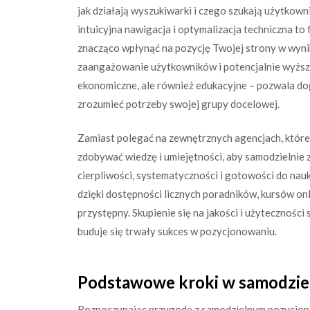
jak działają wyszukiwarki i czego szukają użytkow
intuicyjna nawigacja i optymalizacja techniczna t
znacząco wpłynąć na pozycję Twojej strony w wynik
zaangażowanie użytkowników i potencjalnie wyższe 
ekonomiczne, ale również edukacyjne – pozwala dog
zrozumieć potrzeby swojej grupy docelowej.
Zamiast polegać na zewnętrznych agencjach, któr
zdobywać wiedzę i umiejętności, aby samodzielnie 
cierpliwości, systematyczności i gotowości do nau
dzięki dostępności licznych poradników, kursów onli
przystępny. Skupienie się na jakości i użytecznośc
buduje się trwały sukces w pozycjonowaniu.
Podstawowe kroki w samodzie
Rozpoczynając przygodę z samodzielnym pozycjon