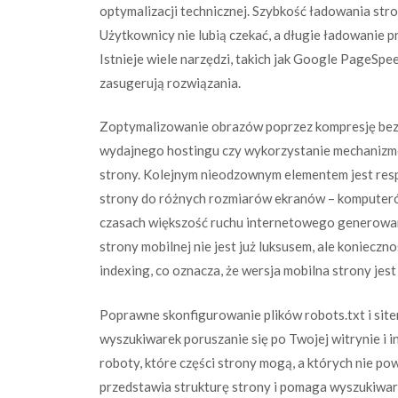
optymalizacji technicznej. Szybkość ładowania str
Użytkownicy nie lubią czekać, a długie ładowanie p
Istnieje wiele narzędzi, takich jak Google PageSp
zasugerują rozwiązania.
Zoptymalizowanie obrazów poprzez kompresję bez ut
wydajnego hostingu czy wykorzystanie mechanizm
strony. Kolejnym nieodzownym elementem jest resp
strony do różnych rozmiarów ekranów – komputeró
czasach większość ruchu internetowego generowana
strony mobilnej nie jest już luksusem, ale konieczn
indexing, co oznacza, że wersja mobilna strony jes
Poprawne skonfigurowanie plików robots.txt i site
wyszukiwarek poruszanie się po Twojej witrynie i i
roboty, które części strony mogą, a których nie p
przedstawia strukturę strony i pomaga wyszukiwa