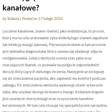
kanałowe?
by
Tadeusz
|
Posted on
17 lutego 2026
Leczenie kanałowe, znane również jako endodoncja, to proces,
który ma na celu uratowanie zęba dotkniętego stanem zapalnym
lub infekcją miazgi zębowej. Pierwszym krokiem w tym procesie
jest dokładna diagnostyka, która zazwyczaj obejmuje zdjęcia
rentgenowskie. Lekarz dentysta ocenia stan zęba oraz
otaczających tkanek, co pozwala na podjęcie odpowiednich
decyzji dotyczących dalszego leczenia. Następnie przystępuje
się do znieczulenia pacjenta, aby zapewnić mu komfort podczas
zabiegu. Po znieczuleniu dentysta wykonuje otwór w koronie
zęba, aby uzyskać dostęp do komory miazgi. Kolejnym etapem
jest usunięcie chorej miazgi oraz oczyszczenie kanałów
korzeniowych. W tym celu stosuje się specjalistyczne narzędzia,
które pozwalają na dokładne opracowanie wnętrza zęba. Po