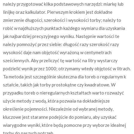
należy przygotować kilka podstawowych narzędzi: miarkę lub
linijkę oraz kalkulator. Pierwszym krokiem jest dokładne
zmierzenie długości, szerokości i wysokości torby; należy to
robić w najdłuższych punktach każdego wymiaru dla uzyskania
jak najbardziej precyzyjnego wyniku. Następnie wartości te
należy pomnożyć przez siebie: długość razy szerokość razy
wysokość daje nam objętość wyrażoną w centymetrach
sześciennych. Aby przeliczyć tę wartość na litry wystarczy
podzielić wynik przez 1000; otrzymamy wtedy objętość w litrach.
Ta metoda jest szczególnie skuteczna dla toreb o regularnym k
ształcie, takich jak torby prostokątne czy kwadratowe. W
przypadku toreb o nieregularnych kształtach warto rozważyć
użycie metody z wodą, która pozwala na dokładniejsze
określenie pojemności. Niezależnie od wybranej metody,
kluczowe jest staranne podejście do pomiaru, aby uzyskać
wiarygodne wyniki, które będą pomocne przy wyborze idealnej
torby do naszych potrzeb.