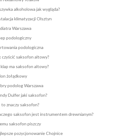
zywka alkoholowa jak wygląda?
stalacja klimatyzacji Olsztyn
diatra Warszawa
lep podologiczny
rtowania podologiczna
k czyścić saksofon altowy?
e klap ma saksofon altowy?
lon żołądkowy
bry podolog Warszawa
ndy Dulfer jaki saksofon?
 to znaczy saksofon?
aczego saksofon jest instrumentem drewnianym?
emu saksofon piszczy
jlepsze pozycjonowanie Chojnice