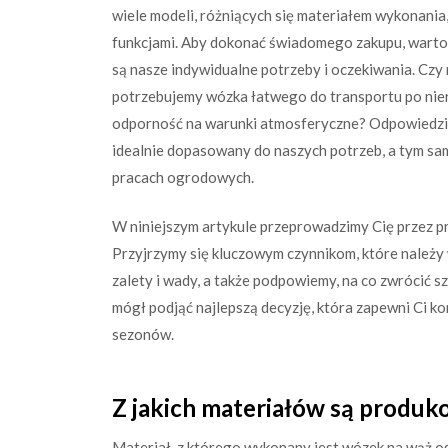
wiele modeli, różniących się materiałem wykonania
funkcjami. Aby dokonać świadomego zakupu, warto pr
są nasze indywidualne potrzeby i oczekiwania. Cz
potrzebujemy wózka łatwego do transportu po nier
odporność na warunki atmosferyczne? Odpowiedzi 
idealnie dopasowany do naszych potrzeb, a tym sa
pracach ogrodowych.
W niniejszym artykule przeprowadzimy Cię przez 
Przyjrzymy się kluczowym czynnikom, które należ
zalety i wady, a także podpowiemy, na co zwrócić 
mógł podjąć najlepszą decyzję, która zapewni Ci k
sezonów.
Z jakich materiałów są produ
Materiał, z którego wykonany jest wózek na wąż o