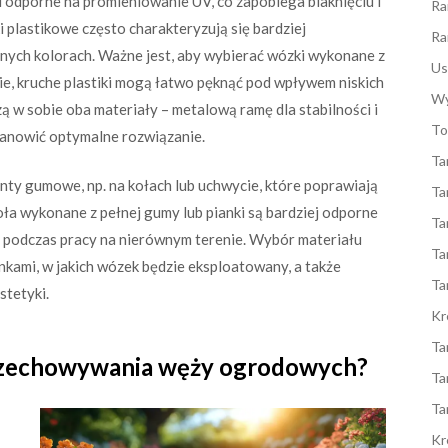
 odporne na promieniowanie UV, co zapobiega blaknięciu i
Ra
 plastikowe często charakteryzują się bardziej
Ra
ych kolorach. Ważne jest, aby wybierać wózki wykonane z
Us
ie, kruche plastiki mogą łatwo pęknąć pod wpływem niskich
Wy
zą w sobie oba materiały – metalową ramę dla stabilności i
To
tanowić optymalne rozwiązanie.
Ta
y gumowe, np. na kołach lub uchwycie, które poprawiają
Ta
ła wykonane z pełnej gumy lub pianki są bardziej odporne
Ta
e podczas pracy na nierównym terenie. Wybór materiału
Ta
ami, w jakich wózek będzie eksploatowany, a także
Ta
stetyki.
Kr
Ta
przechowywania węży ogrodowych?
Ta
Ta
Kr