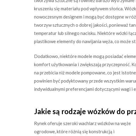
tworzywa sztuczne są również bardzo wytrzymałe i
kruszeniu się materiału pod wpływem słońca. Wózki
nowoczesnym designem i mogą być dostępne w różn
tworzyw sztucznych o dobrej jakości, ponieważ tan
temperatur lub silnego nacisku. Niektóre wózki łąc
plastikowe elementy do nawijania węża, co może s
Dodatkowo, niektóre modele mogą posiadać element
komfort użytkowania i zwiększają przyczepność. Ko
na przebicia niż modele pompowane, co jest istotn
powinien być podyktowany przede wszystkim warunk
indywidualnymi preferencjami dotyczącymi wagi i e
Jakie są rodzaje wózków do 
Rynek oferuje szeroki wachlarz wózków na węże
ogrodowe, które różnią się konstrukcją i