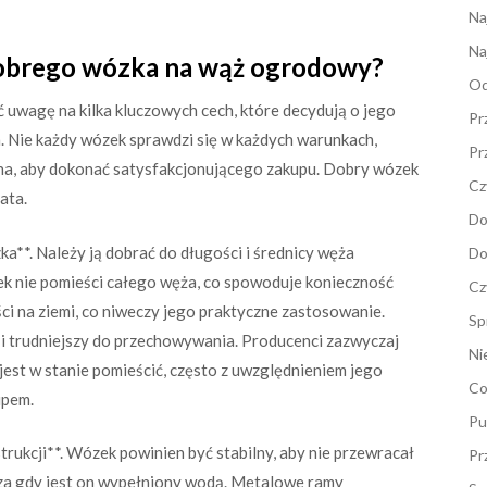
Na
Na
 dobrego wózka na wąż ogrodowy?
Od
uwagę na kilka kluczowych cech, które decydują o jego
Pr
a. Nie każdy wózek sprawdzi się w każdych warunkach,
Pr
na, aby dokonać satysfakcjonującego zakupu. Dobry wózek
Cz
ata.
Do
a**. Należy ją dobrać do długości i średnicy węża
Do
 nie pomieści całego węża, co spowoduje konieczność
Cz
ci na ziemi, co niweczy jego praktyczne zastosowanie.
Sp
i trudniejszy do przechowywania. Producenci zazwyczaj
Ni
est w stanie pomieścić, często z uwzględnieniem jego
Co
upem.
Pu
rukcji**. Wózek powinien być stabilny, aby nie przewracał
Pr
zcza gdy jest on wypełniony wodą. Metalowe ramy