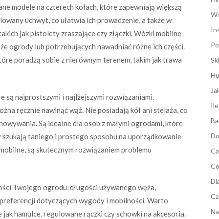
ane modele na czterech kołach, które zapewniają większą
Ws
lowany uchwyt, co ułatwia ich prowadzenie, a także w
In
kich jak pistolety zraszające czy złączki. Wózki mobilne
Po
e ogrody lub potrzebujących nawadniać różne ich części.
które poradzą sobie z nierównym terenem, takim jak trawa
Sk
Hu
Ja
e są najprostszymi i najlżejszymi rozwiązaniami.
Il
ożna ręcznie nawinąć wąż. Nie posiadają kół ani stelaża, co
Ba
howywania. Są idealne dla osób z małymi ogrodami, które
Do
órzy szukają taniego i prostego sposobu na uporządkowanie
i mobilne, są skutecznym rozwiązaniem problemu
Ca
Co
Dl
ości Twojego ogrodu, długości używanego węża,
Cz
 preferencji dotyczących wygody i mobilności. Warto
Na
 jak hamulce, regulowane rączki czy schowki na akcesoria.