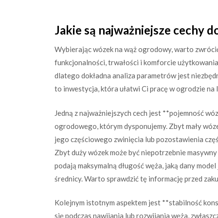
Jakie są najważniejsze cechy
Wybierając wózek na wąż ogrodowy, warto zwrócić 
funkcjonalności, trwałości i komforcie użytkowani
dlatego dokładna analiza parametrów jest niezbęd
to inwestycja, która ułatwi Ci pracę w ogrodzie na l
Jedną z najważniejszych cech jest **pojemność wózk
ogrodowego, którym dysponujemy. Zbyt mały wózek
jego częściowego zwinięcia lub pozostawienia częś
Zbyt duży wózek może być niepotrzebnie masywny 
podają maksymalną długość węża, jaką dany model j
średnicy. Warto sprawdzić tę informację przed zak
Kolejnym istotnym aspektem jest **stabilność konst
się podczas nawijania lub rozwijania węża, zwłas