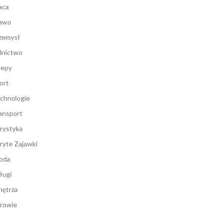
aca
awo
zemysł
lnictwo
lepy
ort
chnologie
ansport
rystyka
ryte Zajawki
oda
ługi
ętrza
rowie