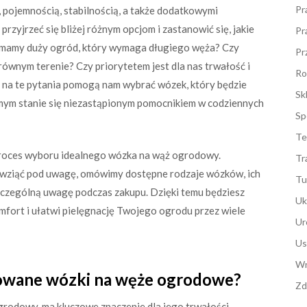
Pr
, pojemnością, stabilnością, a także dodatkowymi
zyjrzeć się bliżej różnym opcjom i zastanowić się, jakie
Pr
y mamy duży ogród, który wymaga długiego węża? Czy
Pr
ównym terenie? Czy priorytetem jest dla nas trwałość i
Ro
na te pytania pomogą nam wybrać wózek, który będzie
Sk
mym stanie się niezastąpionym pomocnikiem w codziennych
Sp
Te
proces wyboru idealnego wózka na wąż ogrodowy.
Tr
y wziąć pod uwagę, omówimy dostępne rodzaje wózków, ich
Tu
szczególną uwagę podczas zakupu. Dzięki temu będziesz
Uk
omfort i ułatwi pielęgnację Twojego ogrodu przez wiele
Ur
Us
Wn
kowane wózki na węże ogrodowe?
Zd
grodowy, ma kluczowe znaczenie dla jego trwałości,