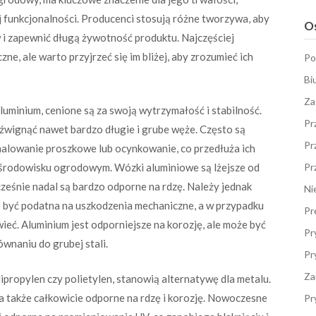
 funkcjonalności. Producenci stosują różne tworzywa, aby
Os
 zapewnić długą żywotność produktu. Najczęściej
e, ale warto przyjrzeć się im bliżej, aby zrozumieć ich
Po
Bi
Za
luminium, cenione są za swoją wytrzymałość i stabilność.
Pr
dźwignąć nawet bardzo długie i grube węże. Często są
Pr
alowanie proszkowe lub ocynkowanie, co przedłuża ich
 środowisku ogrodowym. Wózki aluminiowe są lżejsze od
Pr
cześnie nadal są bardzo odporne na rdzę. Należy jednak
Ni
e być podatna na uszkodzenia mechaniczne, a w przypadku
Pr
eć. Aluminium jest odporniejsze na korozję, ale może być
Pr
wnaniu do grubej stali.
Pr
Za
ipropylen czy polietylen, stanowią alternatywę dla metalu.
 a także całkowicie odporne na rdzę i korozję. Nowoczesne
Pr