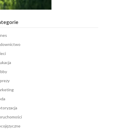
ategorie
znes
downictwo
ieci
ukacja
bby
prezy
rketing
oda
toryzacja
eruchomości
cojęzyczne