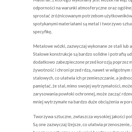
odporności na warunki atmosferyczne oraz ogólnej
sprostać zróżnicowanym potrzebom użytkowników i
spotykanymi materiałami są metal i tworzywo sztuczn
specyfikę.
Metalowe wózki, zazwyczaj wykonane ze stali lub a
Stalowe konstrukcje są bardzo solidne i potrafią u
dodatkowo zabezpieczone przed korozją poprzez m
żywotność i chroni przed rdzą, nawet w wilgotnym
stalowych, co ułatwia ich przemieszczanie, a jedno
pamiętać, że stal, mimo swojej wytrzymałości, moż
zarysowania powłoki ochronnej, może zacząć rdzewi
mniej wytrzymałe na bardzo duże obciążenia w poró
Tworzywa sztuczne, zwłaszcza wysokiej jakości pol
Są one zazwyczaj lżejsze, co ułatwia przenoszenie,