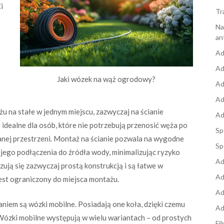
i
Tr
Na
an
Ad
Ad
Jaki wózek na wąż ogrodowy?
Ad
Ad
u na stałe w jednym miejscu, zazwyczaj na ścianie
Ad
 idealne dla osób, które nie potrzebują przenosić węża po
Sp
anej przestrzeni. Montaż na ścianie pozwala na wygodne
Sp
 jego podłączenia do źródła wody, minimalizując ryzyko
Ad
zują się zazwyczaj prostą konstrukcją i są łatwe w
Ad
jest ograniczony do miejsca montażu.
Ad
iem są wózki mobilne. Posiadają one koła, dzięki czemu
Ad
Wózki mobilne występują w wielu wariantach – od prostych
Fi