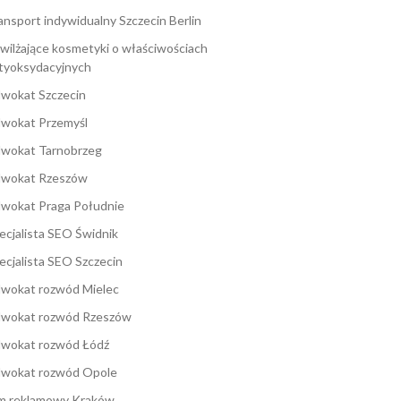
ansport indywidualny Szczecin Berlin
wilżające kosmetyki o właściwościach
tyoksydacyjnych
wokat Szczecin
wokat Przemyśl
wokat Tarnobrzeg
wokat Rzeszów
wokat Praga Południe
ecjalista SEO Świdnik
ecjalista SEO Szczecin
wokat rozwód Mielec
wokat rozwód Rzeszów
wokat rozwód Łódź
wokat rozwód Opole
lm reklamowy Kraków