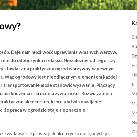
K
dowy?
Bi
Bu
osób. Daje nam możliwość uprawiania własnych warzyw,
Dz
zeni do odpoczynku i relaksu. Niezależnie od tego, czy
Ed
czy stawiasz na praktyczny ogród warzywny, w pewnym
Ho
ia. Wąż ogrodowy jest nieodłącznym elementem każdej
Im
e i transportowanie może stanowić wyzwanie. Plączący
jego uszkodzenia i skrócenia żywotności. Rozwiązaniem
Ma
raktyczne akcesorium, które ułatwia nawijanie,
M
, że praca w ogrodzie staje się znacznie
Mo
Ni
Ob
 wydawać się prosty, jednak na rynku dostępnych jest