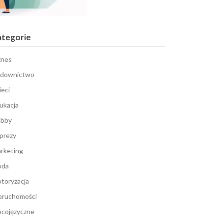
ategorie
znes
downictwo
ieci
ukacja
bby
prezy
rketing
oda
toryzacja
eruchomości
cojęzyczne