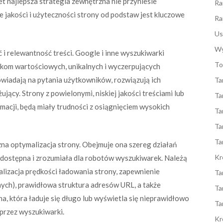
 najlepsza strategia zewnętrzna nie przyniesie
Ra
e jakości i użyteczności strony od podstaw jest kluczowe
Ra
Us
Wy
i relewantność treści. Google i inne wyszukiwarki
To
ikom wartościowych, unikalnych i wyczerpujących
powiadają na pytania użytkowników, rozwiązują ich
Ta
jący. Strony z powielonymi, niskiej jakości treściami lub
Ta
ormacji, będą miały trudności z osiągnięciem wysokich
Ta
Ta
Ta
na optymalizacja strony. Obejmuje ona szereg działań
Kr
o dostępna i zrozumiała dla robotów wyszukiwarek. Należą
izacja prędkości ładowania strony, zapewnienie
Ta
ych), prawidłowa struktura adresów URL, a także
Ta
, która ładuje się długo lub wyświetla się nieprawidłowo
Ta
 przez wyszukiwarki.
Kr