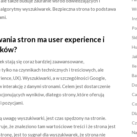
ale także buduje zaufanie wśród odwiedzających i
 algorytmy wyszukiwarek. Bezpieczna strona to podstawa
Ws
ami.
In
Po
ania stron ma user experience i
Sk
Hu
ików?
Ja
ek stają się coraz bardziej zaawansowane,
Il
tylko na czynnikach technicznych i treściowych, ale
Ba
ience, UX). Wyszukiwarki, a w szczególności Google,
Do
w interakcję z danymi stronami. Celem jest dostarczenie
kcjonujących wyników, dlatego strony, które oferują
Ca
 pozycjami.
Co
Dl
 uwagę wyszukiwarki, jest czas spędzony na stronie.
Cz
je, że znaleziono tam wartościowe treści i że strona jest
Na
tronę, jest to sygnał dla wyszukiwarek, że strona nie