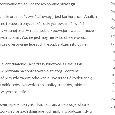
Pr
itorowanie zmian i dostosowywanie strategii.
Pr
na które należy zwrócić uwagę, jest konkurencja. Analiza
Pr
ne i słabe strony, a także odkryć nowe możliwości
Ro
rony w danej branży radzą sobie z pozycjonowaniem, może
Sk
nych działań. Ważne jest, aby nie tylko obserwować
Sp
rzez oferowanie lepszych treści, bardziej intuicyjnej
Te
Tr
. Zrozumienie, jakie frazy kluczowe są aktualnie
Tu
ków, pozwala na dostosowanie strategii content
Uk
eć przyszłe zapotrzebowanie i wyprzedzić konkurencję,
Ur
 odbiorców. Narzędzia do analizy trendów, takie jak
Us
w tym procesie.
Wn
ym i specyfice rynku. Każda branża ma swoje własne,
Zd
ektórych branżach dominuje ruch mobilny, podczas gdy w