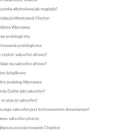
zywka alkoholowa jak wygląda?
stalacja klimatyzacji Olsztyn
diatra Warszawa
lep podologiczny
rtowania podologiczna
k czyścić saksofon altowy?
e klap ma saksofon altowy?
lon żołądkowy
bry podolog Warszawa
ndy Dulfer jaki saksofon?
 to znaczy saksofon?
aczego saksofon jest instrumentem drewnianym?
emu saksofon piszczy
jlepsze pozycjonowanie Chojnice