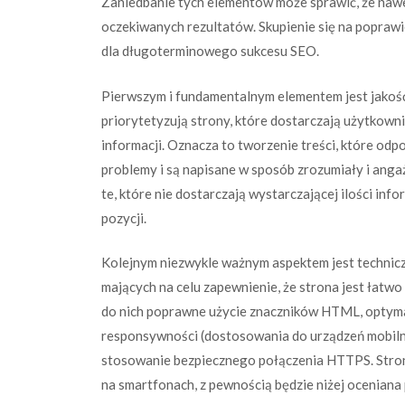
Zaniedbanie tych elementów może sprawić, że nawet
oczekiwanych rezultatów. Skupienie się na poprawi
dla długoterminowego sukcesu SEO.
Pierwszym i fundamentalnym elementem jest jakość 
priorytetyzują strony, które dostarczają użytkown
informacji. Oznacza to tworzenie treści, które od
problemy i są napisane w sposób zrozumiały i angażu
te, które nie dostarczają wystarczającej ilości inf
pozycji.
Kolejnym niezwykle ważnym aspektem jest technicz
mających na celu zapewnienie, że strona jest łatw
do nich poprawne użycie znaczników HTML, optymal
responsywności (dostosowania do urządzeń mobiln
stosowanie bezpiecznego połączenia HTTPS. Strona
na smartfonach, z pewnością będzie niżej oceniana