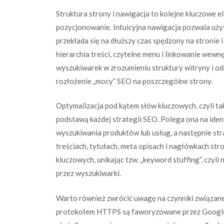
Struktura strony i nawigacja to kolejne kluczowe 
pozycjonowanie. Intuicyjna nawigacja pozwala uż
przekłada się na dłuższy czas spędzony na stronie
hierarchia treści, czytelne menu i linkowanie we
wyszukiwarek w zrozumieniu struktury witryny i od
rozłożenie „mocy” SEO na poszczególne strony.
Optymalizacja pod kątem słów kluczowych, czyli ta
podstawą każdej strategii SEO. Polega ona na identy
wyszukiwania produktów lub usług, a następnie st
treściach, tytułach, meta opisach i nagłówkach st
kluczowych, unikając tzw. „keyword stuffing”, czyl
przez wyszukiwarki.
Warto również zwrócić uwagę na czynniki związane
protokołem HTTPS są faworyzowane przez Google