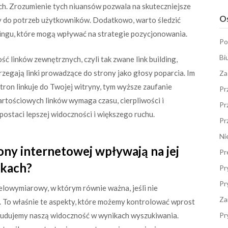
ych. Zrozumienie tych niuansów pozwala na skuteczniejsze
Os
y do potrzeb użytkowników. Dodatkowo, warto śledzić
tingu, które mogą wpływać na strategie pozycjonowania.
Po
Bi
ość linków zewnętrznych, czyli tak zwane link building,
egają linki prowadzące do strony jako głosy poparcia. Im
Za
ron linkuje do Twojej witryny, tym wyższe zaufanie
Pr
rtościowych linków wymaga czasu, cierpliwości i
Pr
w postaci lepszej widoczności i większego ruchu.
Pr
Ni
ony internetowej wpływają na jej
Pr
rkach?
Pr
Pr
lowymiarowy, w którym równie ważna, jeśli nie
Za
. To właśnie te aspekty, które możemy kontrolować wprost
 budujemy naszą widoczność w wynikach wyszukiwania.
Pr