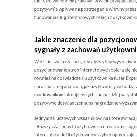
nie tylko wymogiem prawnym w wielu przypadkach, 
pozytywnie wpływa na postrzeganie witryny przez
budowania długoterminowych relacji z użytkownik
Jakie znaczenie dla pozycjonow
sygnały z zachowań użytkown
W dzisiejszych czasach, gdy algorytmy wyszukiwar
pozycjonowanie stron internetowych opiera się nie 
również na doświadczeniu użytkownika (User Exper
coraz baczniej analizują, jak użytkownicy wchodzą 
użytkownikom jak najlepszych i najbardziej satysfa
pozytywne doświadczenia, są nagradzane wyższymi
Jednym z kluczowych wskaźników, na które zwracają
Dłuższy czas pobytu użytkownika na witrynie sugeru
interesująca. Jeśli użytkownicy szybko opuszczają s