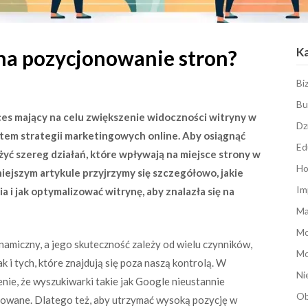
K
na pozycjonowanie stron?
Bi
Bu
ces mający na celu zwiększenie widoczności witryny w
Dz
em strategii marketingowych online. Aby osiągnąć
Ed
ożyć szereg działań, które wpływają na miejsce strony w
Ho
iejszym artykule przyjrzymy się szczegółowo, jakie
Im
i jak optymalizować witrynę, aby znalazła się na
Ma
M
amiczny, a jego skuteczność zależy od wielu czynników,
Mo
 i tych, które znajdują się poza naszą kontrolą. W
Ni
nie, że wyszukiwarki takie jak Google nieustannie
Ob
izowane. Dlatego też, aby utrzymać wysoką pozycję w