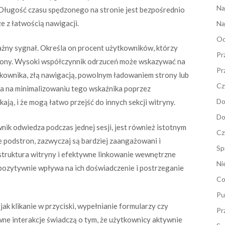
Na
. Długość czasu spędzonego na stronie jest bezpośrednio
e z łatwością nawigacji.
Na
Od
ażny sygnał. Określa on procent użytkowników, którzy
Pr
strony. Wysoki współczynnik odrzuceń może wskazywać na
Pr
kownika, złą nawigacją, powolnym ładowaniem strony lub
Cz
a na minimalizowaniu tego wskaźnika poprzez
Do
ają, i że mogą łatwo przejść do innych sekcji witryny.
Do
ownik odwiedza podczas jednej sesji, jest również istotnym
Cz
e podstron, zazwyczaj są bardziej zaangażowani i
Sp
truktura witryny i efektywne linkowanie wewnętrzne
Ni
 pozytywnie wpływa na ich doświadczenie i postrzeganie
Co
Pu
jak klikanie w przyciski, wypełnianie formularzy czy
Pr
ne interakcje świadczą o tym, że użytkownicy aktywnie