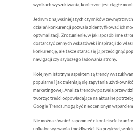
wynikach wyszukiwania, konieczne jest ciągłe mon
Jednym z najważniejszych czynników zewnętrznych, 
działań konkurencji pozwala zidentyfikować ich moc
optymalizacji. Zrozumienie, w jaki sposób inne st
dostarczyć cennych wskazówek i inspiracji do włas
konkurencję, ale także starać się ją prześcignąć pop
nawigacji czy szybszego ładowania strony.
Kolejnym istotnym aspektem są trendy wyszukiwania
popularne i jak zmieniają się zapytania użytkowni
marketingowej. Analiza trendów pozwala przewidzi
tworząc treści odpowiadające na aktualne potrzeby
Google Trends, mogą być nieocenionym wsparciem 
Nie można również zapomnieć o kontekście branżow
unikalne wyzwania i możliwości. Na przykład, w ni