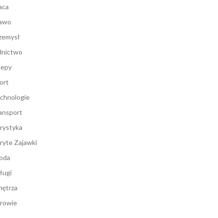
aca
awo
zemysł
lnictwo
lepy
ort
chnologie
ansport
rystyka
ryte Zajawki
oda
ługi
ętrza
rowie