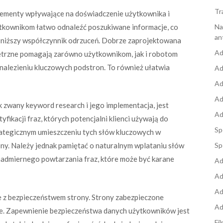
Tr
elementy wpływające na doświadczenie użytkownika i
ytkownikom łatwo odnaleźć poszukiwane informacje, co
Na
an
 i niższy współczynnik odrzuceń. Dobrze zaprojektowana
Ad
wnętrzne pomagają zarówno użytkownikom, jak i robotom
nalezieniu kluczowych podstron. To również ułatwia
Ad
Ad
Ad
k zwany keyword research i jego implementacja, jest
Ad
fikacji fraz, których potencjalni klienci używają do
Sp
rategicznym umieszczeniu tych słów kluczowych w
rony. Należy jednak pamiętać o naturalnym wplataniu słów
Sp
i nadmiernego powtarzania fraz, które może być karane
Ad
Ad
Ad
 z bezpieczeństwem strony. Strony zabezpieczone
Ad
. Zapewnienie bezpieczeństwa danych użytkowników jest
Fi