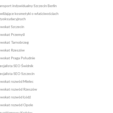
ansport indywidualny Szczecin Berlin
wilżające kosmetyki o właściwościach
tyoksydacyjnych
wokat Szczecin
wokat Przemyśl
wokat Tarnobrzeg
wokat Rzeszów
wokat Praga Południe
ecjalista SEO Świdnik
ecjalista SEO Szczecin
wokat rozwód Mielec
wokat rozwód Rzeszów
wokat rozwód Łódź
wokat rozwód Opole
lm reklamowy Kraków