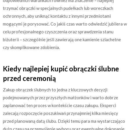
odpowiednich warunkach również ma znaczenie – najlepiej
trzymać obrączki w specjalnych pudełkach lub woreczkach
ochronnych, aby uniknąć kontaktu z innymi przedmiotami
mogącymi je porysować. Co jakiś czas warto odwiedzić jubilera w
celu profesjonalnego czyszczenia oraz sprawdzenia stanu
biżuterii – szczególnie jeśli zawierają one kamienie szlachetne
czy skomplikowane zdobienia.
Kiedy najlepiej kupić obrączki ślubne
przed ceremonią
Zakup obrączek ślubnych to jedna z kluczowych decyzji
podejmowanych przez przyszłych małżonków i warto dobrze
zaplanować ten proces w kontekście czasu zakupu. Eksperci
zalecają rozpoczęcie poszukiwań przynajmniej kilka miesięcy
przed planowaną datą ślubu. Dzięki temu para ma wystarczająco
dużo czasu na przemyślenie wyboru oraz ewentualne dokonanie