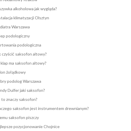
zywka alkoholowa jak wygląda?
stalacja klimatyzacji Olsztyn
diatra Warszawa
lep podologiczny
rtowania podologiczna
k czyścić saksofon altowy?
e klap ma saksofon altowy?
lon żołądkowy
bry podolog Warszawa
ndy Dulfer jaki saksofon?
 to znaczy saksofon?
aczego saksofon jest instrumentem drewnianym?
emu saksofon piszczy
jlepsze pozycjonowanie Chojnice