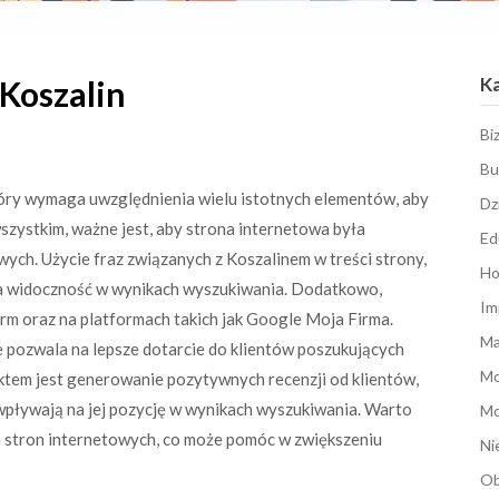
K
Koszalin
Bi
Bu
tóry wymaga uwzględnienia wielu istotnych elementów, aby
Dz
szystkim, ważne jest, aby strona internetowa była
Ed
ch. Użycie fraz związanych z Koszalinem w treści strony,
Ho
a widoczność w wynikach wyszukiwania. Dodatkowo,
Im
rm oraz na platformach takich jak Google Moja Firma.
Ma
ie pozwala na lepsze dotarcie do klientów poszukujących
M
tem jest generowanie pozytywnych recenzji od klientów,
ż wpływają na jej pozycję w wynikach wyszukiwania. Warto
Mo
ch stron internetowych, co może pomóc w zwiększeniu
Ni
Ob