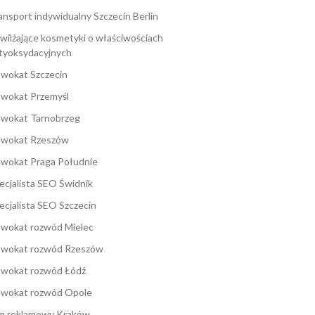
ansport indywidualny Szczecin Berlin
wilżające kosmetyki o właściwościach
tyoksydacyjnych
wokat Szczecin
wokat Przemyśl
wokat Tarnobrzeg
wokat Rzeszów
wokat Praga Południe
ecjalista SEO Świdnik
ecjalista SEO Szczecin
wokat rozwód Mielec
wokat rozwód Rzeszów
wokat rozwód Łódź
wokat rozwód Opole
lm reklamowy Kraków