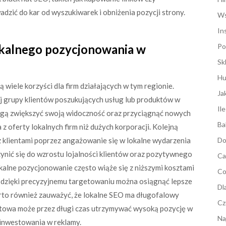
zić do kar od wyszukiwarek i obniżenia pozycji strony.
Ws
In
lokalnego pozycjonowania w
Po
Sk
Hu
 wiele korzyści dla firm działających w tym regionie.
Ja
j grupy klientów poszukujących usług lub produktów w
Il
ogą zwiększyć swoją widoczność oraz przyciągnąć nowych
Ba
 z oferty lokalnych firm niż dużych korporacji. Kolejną
i z klientami poprzez angażowanie się w lokalne wydarzenia
Do
ynić się do wzrostu lojalności klientów oraz pozytywnego
Ca
kalne pozycjonowanie często wiąże się z niższymi kosztami
Co
; dzięki precyzyjnemu targetowaniu można osiągnąć lepsze
Dl
rto również zauważyć, że lokalne SEO ma długofalowy
Cz
etowa może przez długi czas utrzymywać wysoką pozycję w
Na
inwestowania w reklamy.