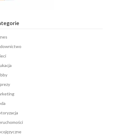
ategorie
znes
downictwo
ieci
ukacja
bby
prezy
rketing
oda
toryzacja
eruchomości
cojęzyczne