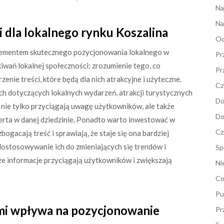
Na
Na
 dla lokalnego rynku Koszalina
Od
elementem skutecznego pozycjonowania lokalnego w
Pr
kiwań lokalnej społeczności; zrozumienie tego, co
Pr
enie treści, które będą dla nich atrakcyjne i użyteczne.
Cz
 dotyczących lokalnych wydarzeń, atrakcji turystycznych
Do
 nie tylko przyciągają uwagę użytkowników, ale także
Do
rta w danej dziedzinie. Ponadto warto inwestować w
Cz
zbogacają treść i sprawiają, że staje się ona bardziej
dostosowywanie ich do zmieniających się trendów i
Sp
eże informacje przyciągają użytkowników i zwiększają
Ni
Co
Pu
ami wpływa na pozycjonowanie
Pr