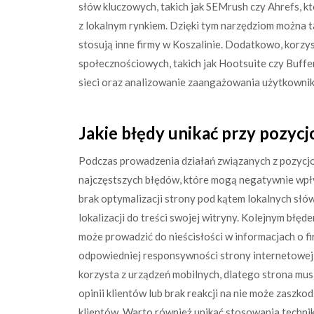
słów kluczowych, takich jak SEMrush czy Ahrefs, k
z lokalnym rynkiem. Dzięki tym narzędziom można tak
stosują inne firmy w Koszalinie. Dodatkowo, korz
społecznościowych, takich jak Hootsuite czy Buffe
sieci oraz analizowanie zaangażowania użytkowni
Jakie błędy unikać przy pozyc
Podczas prowadzenia działań związanych z pozyc
najczęstszych błędów, które mogą negatywnie wpły
brak optymalizacji strony pod kątem lokalnych słów
lokalizacji do treści swojej witryny. Kolejnym błęd
może prowadzić do nieścisłości w informacjach o fi
odpowiedniej responsywności strony internetowej 
korzysta z urządzeń mobilnych, dlatego strona mu
opinii klientów lub brak reakcji na nie może zaszko
klientów. Warto również unikać stosowania technik 