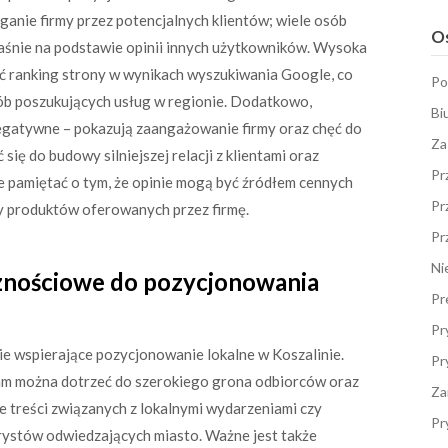
anie firmy przez potencjalnych klientów; wiele osób
Os
właśnie na podstawie opinii innych użytkowników. Wysoka
ć ranking strony w wynikach wyszukiwania Google, co
Po
osób poszukujących usług w regionie. Dodatkowo,
Bi
negatywne – pokazują zaangażowanie firmy oraz chęć do
Za
 się do budowy silniejszej relacji z klientami oraz
Pr
że pamiętać o tym, że opinie mogą być źródłem cennych
Pr
zy produktów oferowanych przez firmę.
Pr
Ni
znościowe do pozycjonowania
Pr
Pr
e wspierające pozycjonowanie lokalne w Koszalinie.
Pr
ram można dotrzeć do szerokiego grona odbiorców oraz
Za
e treści związanych z lokalnymi wydarzeniami czy
Pr
ystów odwiedzających miasto. Ważne jest także