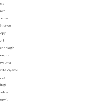
aca
awo
zemysł
lnictwo
lepy
ort
chnologie
ansport
rystyka
ryte Zajawki
oda
ługi
ętrza
rowie