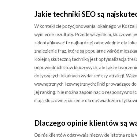
Jakie techniki SEO są najskute
W kontekście pozycjonowania lokalnego w Koszalini
wymierne rezultaty. Przede wszystkim, kluczowe je
zidentyfikować te najbardziej odpowiednie dla lok
znalezienie fraz, które są popularne wśród mieszk
Kolejną skuteczną techniką jest optymalizacja treś
odpowiednich słów kluczowych, ale także tworzen
dotyczących lokalnych wydarzeń czy atrakcji. Waż
wewnętrznych i zewnętrznych; linki prowadzące do
jej ranking. Nie można zapominać o responsywności
mają kluczowe znaczenie dla doświadczeń użytkow
Dlaczego opinie klientów są w
Opinie klientów odgrywają niezwykle istotną rolę 