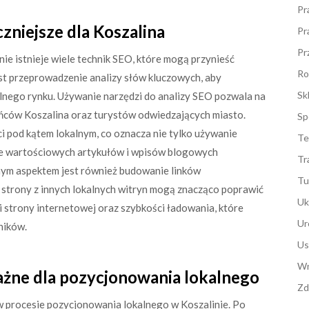
Pr
czniejsze dla Koszalina
Pr
Pr
e istnieje wiele technik SEO, które mogą przynieść
Ro
st przeprowadzenie analizy słów kluczowych, aby
Sk
alnego rynku. Używanie narzędzi do analizy SEO pozwala na
ańców Koszalina oraz turystów odwiedzających miasto.
Sp
ci pod kątem lokalnym, co oznacza nie tylko używanie
Te
ie wartościowych artykułów i wpisów blogowych
Tr
nym aspektem jest również budowanie linków
Tu
 strony z innych lokalnych witryn mogą znacząco poprawić
Uk
 strony internetowej oraz szybkości ładowania, które
Ur
ników.
Us
Wn
ażne dla pozycjonowania lokalnego
Zd
w procesie pozycjonowania lokalnego w Koszalinie. Po