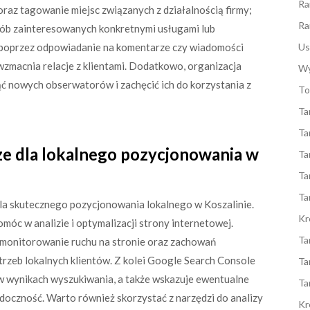
Ra
raz tagowanie miejsc związanych z działalnością firmy;
Ra
osób zainteresowanych konkretnymi usługami lub
i poprzez odpowiadanie na komentarze czy wiadomości
Us
zmacnia relacje z klientami. Dodatkowo, organizacja
Wy
ć nowych obserwatorów i zachęcić ich do korzystania z
To
Ta
Ta
sze dla lokalnego pozycjonowania w
Ta
Ta
Ta
la skutecznego pozycjonowania lokalnego w Koszalinie.
Kr
móc w analizie i optymalizacji strony internetowej.
Ta
a monitorowanie ruchu na stronie oraz zachowań
rzeb lokalnych klientów. Z kolei Google Search Console
Ta
 w wynikach wyszukiwania, a także wskazuje ewentualne
Ta
doczność. Warto również skorzystać z narzędzi do analizy
Kr