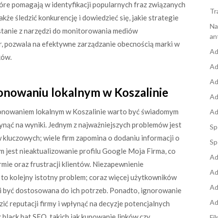
tóre pomagają w identyfikacji popularnych fraz związanych
Tr
że śledzić konkurencję i dowiedzieć się, jakie strategie
Na
ystanie z narzędzi do monitorowania mediów
an
r, pozwala na efektywne zarządzanie obecnością marki w
Ad
ków.
Ad
Ad
jonowaniu lokalnym w Koszalinie
Ad
jonowaniem lokalnym w Koszalinie warto być świadomym
Ad
nąć na wyniki. Jednym z najważniejszych problemów jest
Sp
 kluczowych; wiele firm zapomina o dodaniu informacji o
Sp
em jest nieaktualizowanie profilu Google Moja Firma, co
Ad
rmie oraz frustracji klientów. Niezapewnienie
Ad
to kolejny istotny problem; coraz więcej użytkowników
Ad
si być dostosowana do ich potrzeb. Ponadto, ignorowanie
Ad
dzić reputacji firmy i wpłynąć na decyzje potencjalnych
black hat SEO, takich jak kupowanie linków czy
Fi