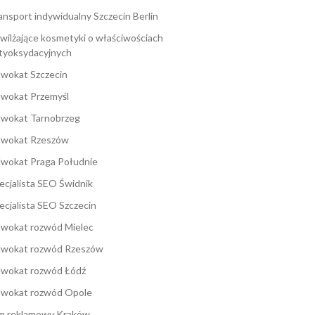
ansport indywidualny Szczecin Berlin
wilżające kosmetyki o właściwościach
tyoksydacyjnych
wokat Szczecin
wokat Przemyśl
wokat Tarnobrzeg
wokat Rzeszów
wokat Praga Południe
ecjalista SEO Świdnik
ecjalista SEO Szczecin
wokat rozwód Mielec
wokat rozwód Rzeszów
wokat rozwód Łódź
wokat rozwód Opole
lm reklamowy Kraków