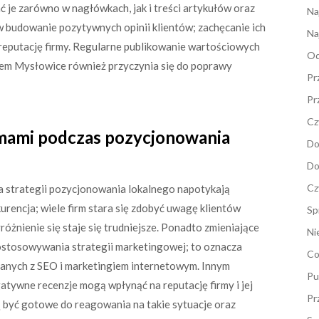
 je zarówno w nagłówkach, jak i treści artykułów oraz
Na
 budowanie pozytywnych opinii klientów; zachęcanie ich
Na
 reputację firmy. Regularne publikowanie wartościowych
Od
onem Mysłowice również przyczynia się do poprawy
Pr
Pr
Cz
rmami podczas pozycjonowania
Do
Do
Cz
a strategii pozycjonowania lokalnego napotykają
urencja; wiele firm stara się zdobyć uwagę klientów
Sp
różnienie się staje się trudniejsze. Ponadto zmieniające
Ni
stosowywania strategii marketingowej; to oznacza
Co
zanych z SEO i marketingiem internetowym. Innym
Pu
atywne recenzje mogą wpłynąć na reputację firmy i jej
Pr
 być gotowe do reagowania na takie sytuacje oraz