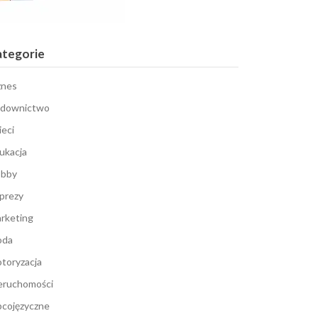
ategorie
znes
downictwo
ieci
ukacja
bby
prezy
rketing
oda
toryzacja
eruchomości
cojęzyczne