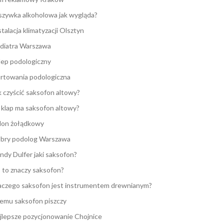
zywka alkoholowa jak wygląda?
stalacja klimatyzacji Olsztyn
diatra Warszawa
lep podologiczny
rtowania podologiczna
k czyścić saksofon altowy?
e klap ma saksofon altowy?
lon żołądkowy
bry podolog Warszawa
ndy Dulfer jaki saksofon?
 to znaczy saksofon?
aczego saksofon jest instrumentem drewnianym?
emu saksofon piszczy
jlepsze pozycjonowanie Chojnice