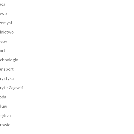
aca
awo
zemysł
lnictwo
lepy
ort
chnologie
ansport
rystyka
ryte Zajawki
oda
ługi
ętrza
rowie