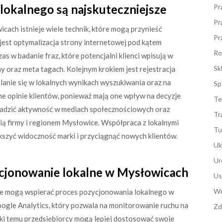
lokalnego są najskuteczniejsze
Pr
Pr
ach istnieje wiele technik, które mogą przynieść
Pr
 jest optymalizacja strony internetowej pod kątem
Ro
 w badanie fraz, które potencjalni klienci wpisują w
Sk
ny oraz meta tagach. Kolejnym krokiem jest rejestracja
lanie się w lokalnych wynikach wyszukiwania oraz na
Sp
e opinie klientów, ponieważ mają one wpływ na decyzje
Te
adzić aktywność w mediach społecznościowych oraz
Tr
ią firmy i regionem Mysłowice. Współpraca z lokalnymi
Tu
szyć widoczność marki i przyciągnąć nowych klientów.
Uk
Ur
ycjonowanie lokalne w Mysłowicach
Us
Wn
tóre mogą wspierać proces pozycjonowania lokalnego w
oogle Analytics, który pozwala na monitorowanie ruchu na
Zd
ki temu przedsiębiorcy mogą lepiej dostosować swoje