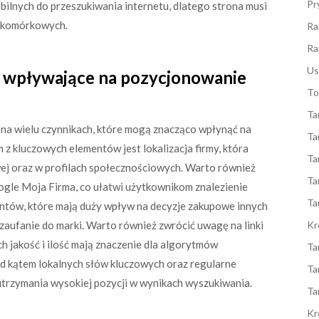
Pr
ilnych do przeszukiwania internetu, dlatego strona musi
h komórkowych.
Ra
Ra
Us
ki wpływające na pozycjonowanie
To
Ta
na wielu czynnikach, które mogą znacząco wpłynąć na
Ta
z kluczowych elementów jest lokalizacja firmy, która
Ta
wej oraz w profilach społecznościowych. Warto również
Ta
ogle Moja Firma, co ułatwi użytkownikom znalezienie
Ta
ientów, które mają duży wpływ na decyzje zakupowe innych
 zaufanie do marki. Warto również zwrócić uwagę na linki
Kr
h jakość i ilość mają znaczenie dla algorytmów
Ta
d kątem lokalnych słów kluczowych oraz regularne
Ta
 utrzymania wysokiej pozycji w wynikach wyszukiwania.
Ta
Kr