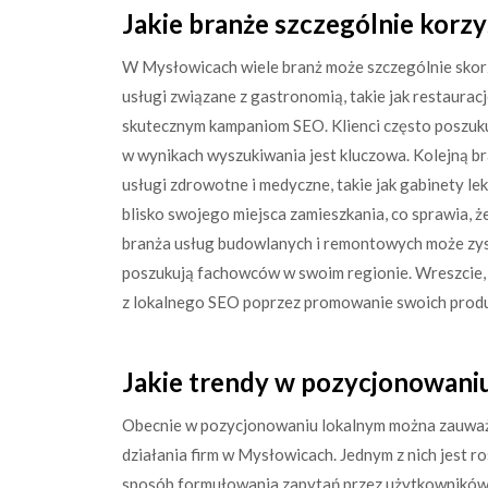
Jakie branże szczególnie korz
W Mysłowicach wiele branż może szczególnie skor
usługi związane z gastronomią, takie jak restaurac
skutecznym kampaniom SEO. Klienci często poszukuj
w wynikach wyszukiwania jest kluczowa. Kolejną br
usługi zdrowotne i medyczne, takie jak gabinety le
blisko swojego miejsca zamieszkania, co sprawia, 
branża usług budowlanych i remontowych może zysk
poszukują fachowców w swoim regionie. Wreszcie, 
z lokalnego SEO poprzez promowanie swoich prod
Jakie trendy w pozycjonowaniu
Obecnie w pozycjonowaniu lokalnym można zauważy
działania firm w Mysłowicach. Jednym z nich jest 
sposób formułowania zapytań przez użytkowników. 