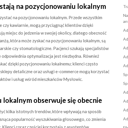
ystają na pozycjonowaniu lokalnym
Tr
Na
zystać na pozycjonowaniu lokalnym. Przede wszystkim
an
je czy kawiarnie, mogą przyciągnąć klientów dzięki
Ad
ą miejsc do jedzenia w swojej okolicy, dlatego obecność
Ad
anżą, która może zyskać na pozycjonowaniu lokalnym, są
Ad
karskie czy stomatologiczne. Pacjenci szukają specjalistów
że odpowiednia optymalizacja jest niezbędna. Również
Ad
ać dzięki pozycjonowaniu lokalnemu; klienci często
Ad
sklepy detaliczne oraz usługi e-commerce mogą korzystać
Sp
uktów i usług wśród mieszkańców Mysłowic.
Sp
Ad
 lokalnym obserwuje się obecnie
Ad
Ad
ć kilka istotnych trendów, które wpływają na sposób
Ad
rosnąca popularność wyszukiwania głosowego, co zmienia
Klienci coraz częściej korzystają z asystentów
Fi