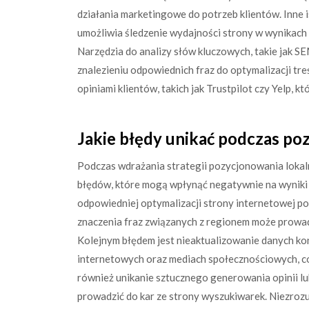
działania marketingowe do potrzeb klientów. Inne 
umożliwia śledzenie wydajności strony w wynikach
Narzędzia do analizy słów kluczowych, takie jak S
znalezieniu odpowiednich fraz do optymalizacji tr
opiniami klientów, takich jak Trustpilot czy Yelp, k
Jakie błędy unikać podczas po
Podczas wdrażania strategii pozycjonowania lok
błędów, które mogą wpłynąć negatywnie na wyniki 
odpowiedniej optymalizacji strony internetowej p
znaczenia fraz związanych z regionem może prowad
Kolejnym błędem jest nieaktualizowanie danych ko
internetowych oraz mediach społecznościowych, c
również unikanie sztucznego generowania opinii lub
prowadzić do kar ze strony wyszukiwarek. Niezrozum