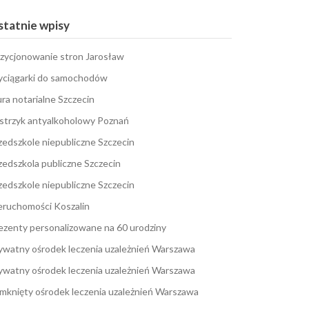
tatnie wpisy
zycjonowanie stron Jarosław
ciągarki do samochodów
ura notarialne Szczecin
strzyk antyalkoholowy Poznań
zedszkole niepubliczne Szczecin
zedszkola publiczne Szczecin
zedszkole niepubliczne Szczecin
eruchomości Koszalin
ezenty personalizowane na 60 urodziny
ywatny ośrodek leczenia uzależnień Warszawa
ywatny ośrodek leczenia uzależnień Warszawa
mknięty ośrodek leczenia uzależnień Warszawa