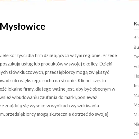
K
 Mysłowice
Bi
Bu
le korzyści dla firm działających w tym regionie. Przede
Dz
poszukują usług lub produktów w swojej okolicy. Dzięki
Ed
lnych słów kluczowych, przedsiębiorcy mogą zwiększyć
Ho
adzi do większego ruchu na stronie. Klienci często
Im
eźć lokalne firmy, dlatego ważne jest, aby być obecnym w
Ma
wnież w budowaniu zaufania do marki, ponieważ
M
óre znajdują się wysoko w wynikach wyszukiwania.
, przedsiębiorcy mogą skutecznie dotrzeć do swojej
Mo
Ni
Ob