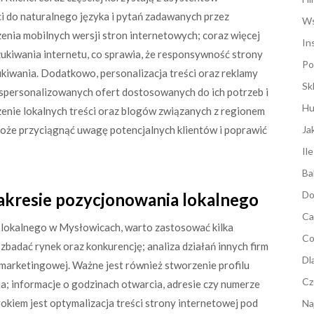
i do naturalnego języka i pytań zadawanych przez
Ws
enia mobilnych wersji stron internetowych; coraz więcej
In
kiwania internetu, co sprawia, że responsywność strony
Po
ukiwania. Dodatkowo, personalizacja treści oraz reklamy
Sk
ją spersonalizowanych ofert dostosowanych do ich potrzeb i
Hu
zenie lokalnych treści oraz blogów związanych z regionem
że przyciągnąć uwagę potencjalnych klientów i poprawić
Ja
Il
Ba
Do
zakresie pozycjonowania lokalnego
Ca
 lokalnego w Mysłowicach, warto zastosować kilka
Co
 zbadać rynek oraz konkurencję; analiza działań innych firm
Dl
marketingowej. Ważne jest również stworzenie profilu
Cz
a; informacje o godzinach otwarcia, adresie czy numerze
okiem jest optymalizacja treści strony internetowej pod
Na