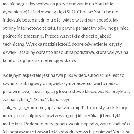
ma niebagatelny wpływ na pozycjonowanie na YouTubie
dynamicznej i efektownej gałęzi SEO. Chociaż YouTube nie
indeksuje bezpośrednio treści wideo w taki sam sposób, jak
strony internetowe tekstu, to pewne parametry pliku mogą mieć
pośrednie znaczenie. Przede wszystkim chodzi o jakość
techniczną. Wysoka rozdzielczość, dobre oświetlenie, czysty
dźwięk i stabilny obraz to absolutna podstawa, która wpływa na
komfort oglądania i retencję widzów.
Kolejnym aspektem jest nazwa pliku wideo. Chociaż nie jest to
czynnik rankingowy o największym znaczeniu, warto nadać
plikowi nazwę zawierającą główne słowo kluczowe. Na przykład,
zamiast „film_123.mp4”, lepiej użyć
„jak_zyc_na_youtubie_optymalizacja.mp4”. To prosty krok, który
może pomóc algorytmowi w wstępnej identyfikacji tematyki
materiału. Podobnie, przy generowaniu napisów, warto zadbać o
ich poprawność i zawartość słów kluczowych, ponieważ YouTube