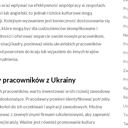
 oraz wpływać na efektywność współpracy w zespołach.
Pr
i lub angielski, to jednak różnice kulturowe mogą
Pr
cji. Kolejnym wyzwaniem jest konieczność dostosowania się
Pr
, które mogą być dla cudzoziemców skomplikowane i
Ni
udności i oferować wsparcie swoim nowym pracownikom,
 rotacji kadry, ponieważ wielu ukraińskich pracowników
Pr
zed powrotem do kraju lub wyjazdem do innych krajów
Pr
rudnienia.
Pr
Za
y pracowników z Ukrainy
Pr
Ra
ch pracowników, warto inwestować w ich rozwój zawodowy
Ra
 doskonalące. Pracodawcy powinni identyfikować potrzeby
Us
oleń do ich oczekiwań i aspiracji zawodowych. Można
wać z zewnętrznymi firmami szkoleniowymi, aby zapewnić
To
nej branży. Ważne jest również promowanie kultury
Ta