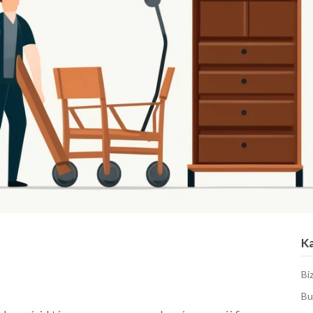
K
Bi
Bu