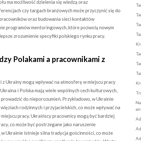
połu ma możliwość dzielenia się wiedzą oraz
Ta
erencjach czy targach branżowych może przyczynić się do
Ta
pracowników oraz budowania sieci kontaktów
Ta
ie programów mentoringowych, które pozwolą nowym
Ta
epsze zrozumienie specyfiki polskiego rynku pracy.
Kr
Ta
ędzy Polakami a pracownikami z
Ta
Ta
i z Ukrainy mogą wpływać na atmosferę w miejscu pracy
Kr
Ukraina i Polska mają wiele wspólnych cech kulturowych,
Tr
gą prowadzić do nieporozumień. Przykładowo, w Ukrainie
Na
h więziach rodzinnych i przyjacielskich, co może wpływać na
an
w miejscu pracy. Ukraińscy pracownicy mogą być bardziej
Ad
 pracy, co może być postrzegane jako naruszenie
Ad
 Ukrainie istnieje silna tradycja gościnności, co może
Ad