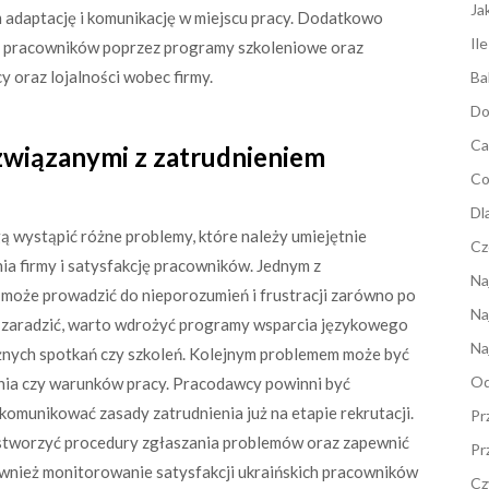
Ja
 adaptację i komunikację w miejscu pracy. Dodatkowo
Il
 pracowników poprzez programy szkoleniowe oraz
cy oraz lojalności wobec firmy.
Ba
Do
Ca
 związanymi z zatrudnieniem
Co
Dl
 wystąpić różne problemy, które należy umiejętnie
Cz
a firmy i satysfakcję pracowników. Jednym z
Na
 może prowadzić do nieporozumień i frustracji zarówno po
Na
u zaradzić, warto wdrożyć programy wsparcia językowego
Na
żnych spotkań czy szkoleń. Kolejnym problemem może być
Od
ia czy warunków pracy. Pracodawcy powinni być
komunikować zasady zatrudnienia już na etapie rekrutacji.
Pr
stworzyć procedury zgłaszania problemów oraz zapewnić
Pr
ównież monitorowanie satysfakcji ukraińskich pracowników
Cz