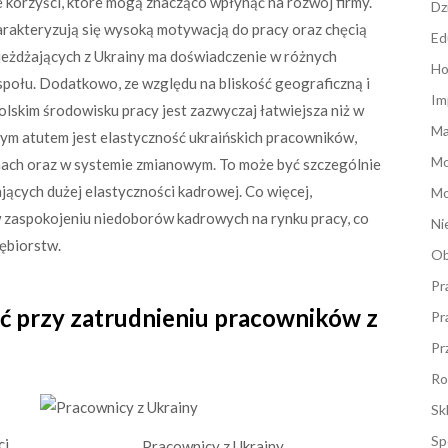
 korzyści, które mogą znacząco wpłynąć na rozwój firmy.
Dz
arakteryzują się wysoką motywacją do pracy oraz chęcią
Ed
jeżdżających z Ukrainy ma doświadczenie w różnych
Ho
społu. Dodatkowo, ze względu na bliskość geograficzną i
Im
olskim środowisku pracy jest zazwyczaj łatwiejsza niż w
Ma
nym atutem jest elastyczność ukraińskich pracowników,
M
nach oraz w systemie zmianowym. To może być szczególnie
jących dużej elastyczności kadrowej. Co więcej,
Mo
 zaspokojeniu niedoborów kadrowych na rynku pracy, co
Ni
iębiorstw.
Ob
Pr
ić przy zatrudnieniu pracowników z
Pr
Pr
Ro
Sk
Sp
ci
Pracownicy z Ukrainy