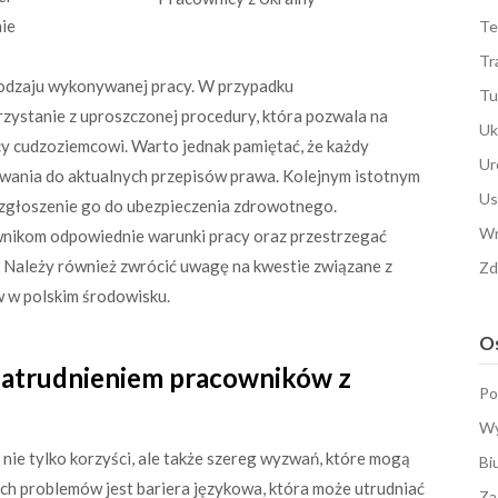
nie
Te
Tr
 rodzaju wykonywanej pracy. W przypadku
Tu
zystanie z uproszczonej procedury, która pozwala na
Uk
y cudzoziemcowi. Warto jednak pamiętać, że każdy
Ur
wania do aktualnych przepisów prawa. Kolejnym istotnym
Us
 zgłoszenie go do ubezpieczenia zdrowotnego.
Wn
ikom odpowiednie warunki pracy oraz przestrzegać
 Należy również zwrócić uwagę na kwestie związane z
Zd
 w polskim środowisku.
Os
 zatrudnieniem pracowników z
Po
Wy
nie tylko korzyści, ale także szereg wyzwań, które mogą
Bi
ch problemów jest bariera językowa, która może utrudniać
Za