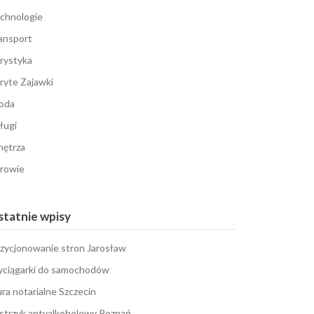
chnologie
ansport
rystyka
ryte Zajawki
oda
ługi
ętrza
rowie
tatnie wpisy
zycjonowanie stron Jarosław
ciągarki do samochodów
ura notarialne Szczecin
strzyk antyalkoholowy Poznań