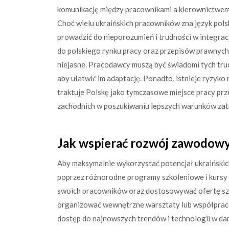
komunikację między pracownikami a kierownictwem
Choć wielu ukraińskich pracowników zna język polsk
prowadzić do nieporozumień i trudności w integra
do polskiego rynku pracy oraz przepisów prawnych
niejasne. Pracodawcy muszą być świadomi tych tr
aby ułatwić im adaptację. Ponadto, istnieje ryzyko
traktuje Polskę jako tymczasowe miejsce pracy pr
zachodnich w poszukiwaniu lepszych warunków zat
Jak wspierać rozwój zawodow
Aby maksymalnie wykorzystać potencjał ukraiński
poprzez różnorodne programy szkoleniowe i kursy
swoich pracowników oraz dostosowywać ofertę szk
organizować wewnętrzne warsztaty lub współpraco
dostęp do najnowszych trendów i technologii w da