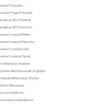
wokat Rzeszów
wokat Praga Południe
ecjalista SEO Świdnik
ecjalista SEO Szczecin
wokat rozwód Mielec
wokat rozwód Rzeszów
wokat rozwód Łódź
wokat rozwód Opole
lm reklamowy Kraków
zywka alkoholowa jak wygląda?
stalacja klimatyzacji Olsztyn
diatra Warszawa
lep podologiczny
rtowania podologiczna