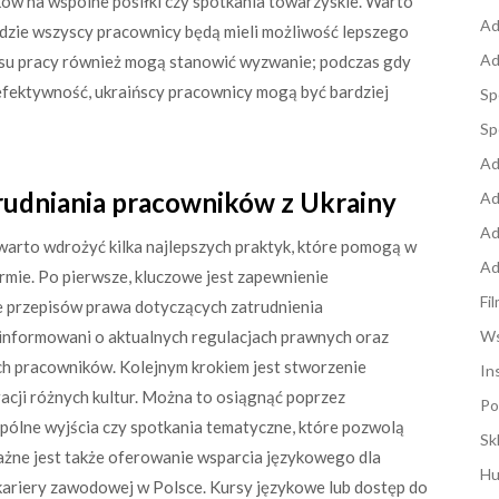
ków na wspólne posiłki czy spotkania towarzyskie. Warto
Ad
gdzie wszyscy pracownicy będą mieli możliwość lepszego
Ad
asu pracy również mogą stanowić wyzwanie; podczas gdy
 efektywność, ukraińscy pracownicy mogą być bardziej
Sp
Sp
Ad
trudniania pracowników z Ukrainy
Ad
Ad
warto wdrożyć kilka najlepszych praktyk, które pomogą w
Ad
irmie. Po pierwsze, kluczowe jest zapewnienie
Fi
 przepisów prawa dotyczących zatrudnienia
nformowani o aktualnych regulacjach prawnych oraz
Ws
ch pracowników. Kolejnym krokiem jest stworzenie
In
racji różnych kultur. Można to osiągnąć poprzez
Po
spólne wyjścia czy spotkania tematyczne, które pozwolą
Sk
ażne jest także oferowanie wsparcia językowego dla
Hu
kariery zawodowej w Polsce. Kursy językowe lub dostęp do