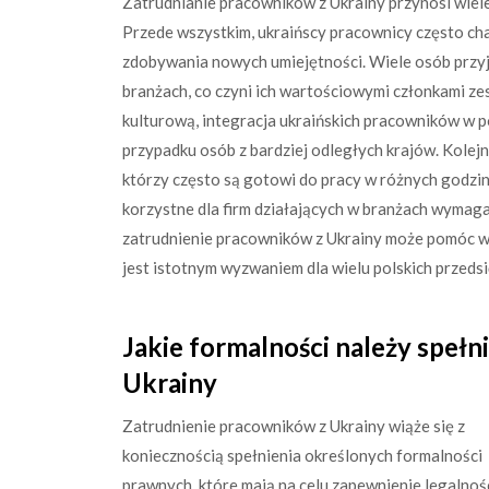
Zatrudnianie pracowników z Ukrainy przynosi wiele
Przede wszystkim, ukraińscy pracownicy często ch
zdobywania nowych umiejętności. Wiele osób przy
branżach, co czyni ich wartościowymi członkami ze
kulturową, integracja ukraińskich pracowników w p
przypadku osób z bardziej odległych krajów. Kolej
którzy często są gotowi do pracy w różnych godzi
korzystne dla firm działających w branżach wymaga
zatrudnienie pracowników z Ukrainy może pomóc w
jest istotnym wyzwaniem dla wielu polskich przeds
Jakie formalności należy spełn
Ukrainy
Zatrudnienie pracowników z Ukrainy wiąże się z
koniecznością spełnienia określonych formalności
prawnych, które mają na celu zapewnienie legalnoś