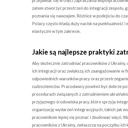
przejawiać się w chęci zapraszania współpracowni
zatem stworzyć przestrzeń do integracji zespołu, 
poznania się nawzajem. Różnice w podejściu do cz
Polacy często kładą duży nacisk na punktualność i
elastyczni w tym zakresie.
Jakie są najlepsze praktyki za
Aby skutecznie zatrudniać pracowników z Ukrainy, 
ich integracji oraz zwiększą ich zaangażowanie w f
odpowiednich warunków pracy oraz przestrzeganie
cudzoziemców. Pracodawcy powinni być dobrze poi
procedurach związanych z zatrudnieniem ukraiński
przyjaznego środowiska pracy, które sprzyja integ
organizację wydarzeń integracyjnych, takich jak w
pracownikom lepiej się poznać i zbudować więzi. W
pracowników z Ukrainy, zwłaszcza na początku ich 