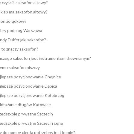
k czyścić saksofon altowy?
e klap ma saksofon altowy?
lon żołądkowy
bry podolog Warszawa
ndy Dulfer jaki saksofon?
 to znaczy saksofon?
aczego saksofon jest instrumentem drewnianym?
emu saksofon piszczy
jlepsze pozycjonowanie Chojnice
jlepsze pozycjonowanie Dębica
jlepsze pozycjonowanie Kołobrzeg
dłużanie długów Katowice
zedszkole prywatne Szczecin
zedszkole prywatne Szczecin cena
y do pompy ciepła potrzebny jest komin?