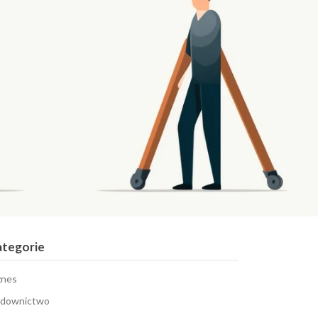
ategorie
znes
downictwo