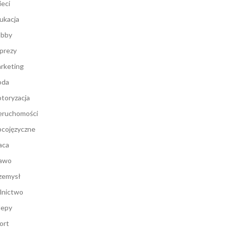
ieci
ukacja
bby
prezy
rketing
oda
toryzacja
eruchomości
cojęzyczne
aca
awo
zemysł
lnictwo
lepy
ort