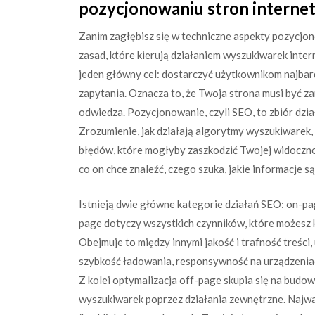
pozycjonowaniu stron interne
Zanim zagłębisz się w techniczne aspekty pozycjo
zasad, które kierują działaniem wyszukiwarek inte
jeden główny cel: dostarczyć użytkownikom najbard
zapytania. Oznacza to, że Twoja strona musi być zar
odwiedza. Pozycjonowanie, czyli SEO, to zbiór dzi
Zrozumienie, jak działają algorytmy wyszukiwarek, 
błędów, które mogłyby zaszkodzić Twojej widoczno
co on chce znaleźć, czego szuka, jakie informacje s
Istnieją dwie główne kategorie działań SEO: on-pag
page dotyczy wszystkich czynników, które możesz 
Obejmuje to między innymi jakość i trafność treści
szybkość ładowania, responsywność na urządzenia
Z kolei optymalizacja off-page skupia się na budo
wyszukiwarek poprzez działania zewnętrzne. Najważ