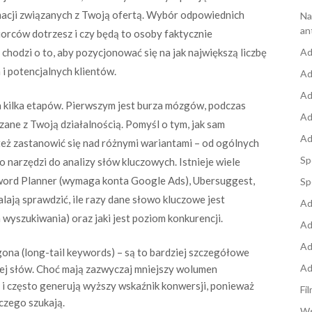
rmacji związanych z Twoją ofertą. Wybór odpowiednich
Na
an
iorców dotrzesz i czy będą to osoby faktycznie
hodzi o to, aby pozycjonować się na jak największą liczbę
Ad
 i potencjalnych klientów.
Ad
Ad
a kilka etapów. Pierwszym jest burza mózgów, podczas
Ad
zane z Twoją działalnością. Pomyśl o tym, jak sam
Ad
eż zastanowić się nad różnymi wariantami – od ogólnych
Sp
narzędzi do analizy słów kluczowych. Istnieje wiele
yword Planner (wymaga konta Google Ads), Ubersuggest,
Sp
ają sprawdzić, ile razy dane słowo kluczowe jest
Ad
wyszukiwania) oraz jaki jest poziom konkurencji.
Ad
Ad
ona (long-tail keywords) – są to bardziej szczegółowe
Ad
ięcej słów. Choć mają zazwyczaj mniejszy wolumen
 i często generują wyższy wskaźnik konwersji, ponieważ
Fi
czego szukają.
Ws