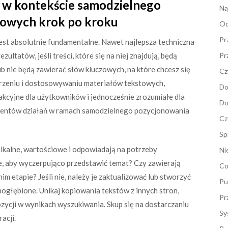
ie w kontekście samodzielnego
Na
towych krok po kroku
Od
Pr
jest absolutnie fundamentalne. Nawet najlepsza techniczna
ultatów, jeśli treści, które się na niej znajdują, będą
Pr
ub nie będą zawierać słów kluczowych, na które chcesz się
Cz
orzeniu i dostosowywaniu materiałów tekstowych,
Do
rakcyjne dla użytkowników i jednocześnie zrozumiałe dla
Do
lementów działań w ramach samodzielnego pozycjonowania
Cz
Sp
unikalne, wartościowe i odpowiadają na potrzeby
Ni
 aby wyczerpująco przedstawić temat? Czy zawierają
Co
m etapie? Jeśli nie, należy je zaktualizować lub stworzyć
Pu
 pogłębione. Unikaj kopiowania tekstów z innych stron,
Pr
ycji w wynikach wyszukiwania. Skup się na dostarczaniu
Sy
acji.