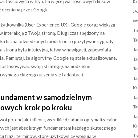
 wartościowych witryn. Im więcej wartościowych linków
Ra
ć oceniana przez Google.
Us
Wy
żytkownika (User Experience, UX). Google coraz większą
To
 interakcję z Twoją stroną. Długi czas spędzony na
Ta
ysoka liczba odwiedzonych podstron to pozytywne sygnały
a strona była intuicyjna, łatwa w nawigacji, zapewniała
Ta
ła. Pamiętaj, że algorytmy Google są stale aktualizowane,
Ta
i dostosowywać swoją strategię. Samodzielne
Ta
wymaga ciągłego uczenia się i adaptacji.
Ta
Kr
 fundament w samodzielnym
Ta
towych krok po kroku
Ta
Ta
i potencjalni klienci, wszelkie działania optymalizacyjne
Kr
zowych jest absolutnym fundamentem każdego skutecznego
Tr
ji fraz i terminów, które użytkownicy wpisują w