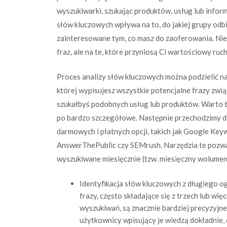
wyszukiwarki, szukając produktów, usług lub info
słów kluczowych wpływa na to, do jakiej grupy odb
zainteresowane tym, co masz do zaoferowania. Nie c
fraz, ale na te, które przyniosą Ci wartościowy ruch
Proces analizy słów kluczowych można podzielić n
której wypisujesz wszystkie potencjalne frazy zwią
szukałbyś podobnych usług lub produktów. Warto t
po bardzo szczegółowe. Następnie przechodzimy do 
darmowych i płatnych opcji, takich jak Google Ke
AnswerThePublic czy SEMrush. Narzędzia te pozwal
wyszukiwane miesięcznie (tzw. miesięczny wolumen 
Identyfikacja słów kluczowych z długiego og
frazy, często składające się z trzech lub w
wyszukiwań, są znacznie bardziej precyzyjne
użytkownicy wpisujący je wiedzą dokładnie, 