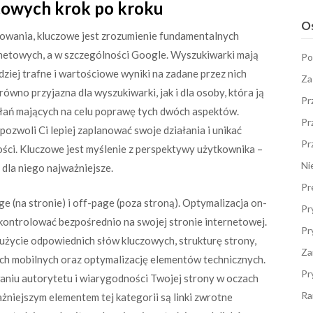
towych krok po kroku
Os
nowania, kluczowe jest zrozumienie fundamentalnych
rnetowych, a w szczególności Google. Wyszukiwarki mają
Po
ziej trafne i wartościowe wyniki na zadane przez nich
Za
ówno przyjazna dla wyszukiwarki, jak i dla osoby, która ją
Pr
ałań mających na celu poprawę tych dwóch aspektów.
Pr
pozwoli Ci lepiej zaplanować swoje działania i unikać
Pr
ści. Kluczowe jest myślenie z perspektywy użytkownika –
Ni
ą dla niego najważniejsze.
Pr
e (na stronie) i off-page (poza stroną). Optymalizacja on-
Pr
kontrolować bezpośrednio na swojej stronie internetowej.
Pr
, użycie odpowiednich słów kluczowych, strukturę strony,
Za
ch mobilnych oraz optymalizację elementów technicznych.
Pr
waniu autorytetu i wiarygodności Twojej strony w oczach
Ra
niejszym elementem tej kategorii są linki zwrotne