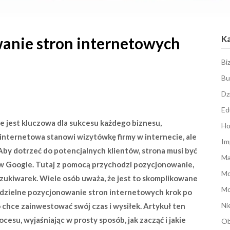
K
anie stron internetowych
Bi
Bu
Dz
Ed
e jest kluczowa dla sukcesu każdego biznesu,
Ho
a internetowa stanowi wizytówkę firmy w internecie, ale
Im
Aby dotrzeć do potencjalnych klientów, strona musi być
Ma
w Google. Tutaj z pomocą przychodzi pozycjonowanie,
M
szukiwarek. Wiele osób uważa, że jest to skomplikowane
Mo
modzielne pozycjonowanie stron internetowych krok po
Ni
o chce zainwestować swój czas i wysiłek. Artykuł ten
esu, wyjaśniając w prosty sposób, jak zacząć i jakie
Ob