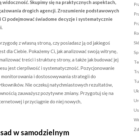
zą widoczność. Skupimy się na praktycznych aspektach,
Pr
ngażowania drogich agencji. Zrozumienie podstawowych
Pr
i Ci podejmować świadome decyzje i systematycznie
Pr
i.
Ro
rzygodę z własną stroną, czy posiadasz ją od jakiegoś
Sk
jest dla Ciebie. Pokażemy Ci, jak analizować swoją witrynę,
Sp
lizować treści i strukturę strony, a także jak budować jej
Te
esu jest cierpliwość i systematyczność. Pozycjonowanie
Tr
 monitorowania i dostosowywania strategii do
Tu
ytkowników. Nie oczekuj natychmiastowych rezultatów,
Uk
pewnością zauważysz pozytywne zmiany. Przygotuj się na
Ur
ternetowej i przyciągnie do niej nowych,
Us
Wn
Zd
sad w samodzielnym