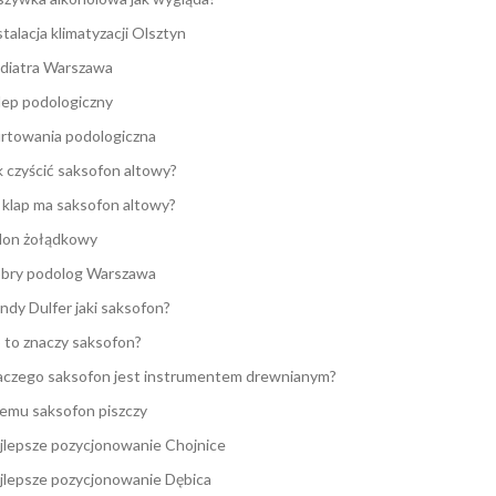
stalacja klimatyzacji Olsztyn
diatra Warszawa
lep podologiczny
rtowania podologiczna
k czyścić saksofon altowy?
e klap ma saksofon altowy?
lon żołądkowy
bry podolog Warszawa
ndy Dulfer jaki saksofon?
 to znaczy saksofon?
aczego saksofon jest instrumentem drewnianym?
emu saksofon piszczy
jlepsze pozycjonowanie Chojnice
jlepsze pozycjonowanie Dębica