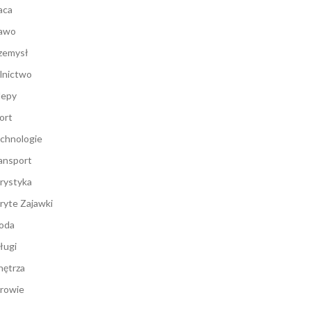
aca
awo
zemysł
lnictwo
lepy
ort
chnologie
ansport
rystyka
ryte Zajawki
oda
ługi
ętrza
rowie