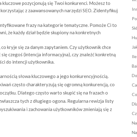
wa kluczowe pozycjonują się Twoi konkurenci. Możesz to
In
ub korzystając z zaawansowanych narzędzi SEO. Zidentyfikuj
Po
entyfikowane frazy na kategorie tematyczne. Pomoże Ci to
Sk
ewni, że każdy dział będzie skupiony na konkretnych
Hu
 co kryje się za danym zapytaniem. Czy użytkownik chce
Ja
ć się czegoś (intencja informacyjna), czy znaleźć konkretną
Il
ci do intencji użytkownika.
Ba
Do
arnością słowa kluczowego a jego konkurencyjnością.
wań często charakteryzują się ogromną konkurencją, co
Ca
oczątku. Dlatego często warto skupić się na frazach o
Co
zwłaszcza tych z długiego ogona. Regularna rewizja listy
Dl
wyszukiwania i zachowania użytkowników zmieniają się z
Cz
Na
Na