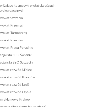
wilżające kosmetyki o właściwościach
tyoksydacyjnych
wokat Szczecin
wokat Przemyśl
wokat Tarnobrzeg
wokat Rzeszów
wokat Praga Południe
ecjalista SEO Świdnik
ecjalista SEO Szczecin
wokat rozwód Mielec
wokat rozwód Rzeszów
wokat rozwód Łódź
wokat rozwód Opole
lm reklamowy Kraków
zywka alkoholowa jak wygląda?