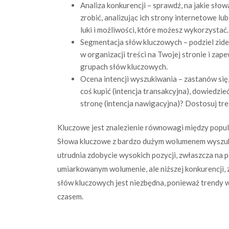
Analiza konkurencji – sprawdź, na jakie sło
zrobić, analizując ich strony internetowe l
luki i możliwości, które możesz wykorzystać.
Segmentacja słów kluczowych – podziel zid
w organizacji treści na Twojej stronie i zap
grupach słów kluczowych.
Ocena intencji wyszukiwania – zastanów się,
coś kupić (intencja transakcyjna), dowiedzie
stronę (intencja nawigacyjna)? Dostosuj treś
Kluczowe jest znalezienie równowagi między popul
Słowa kluczowe z bardzo dużym wolumenem wyszuki
utrudnia zdobycie wysokich pozycji, zwłaszcza na p
umiarkowanym wolumenie, ale niższej konkurencji, 
słów kluczowych jest niezbędna, ponieważ trendy 
czasem.