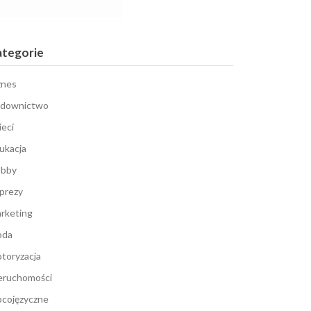
ategorie
znes
downictwo
ieci
ukacja
bby
prezy
rketing
oda
toryzacja
eruchomości
cojęzyczne