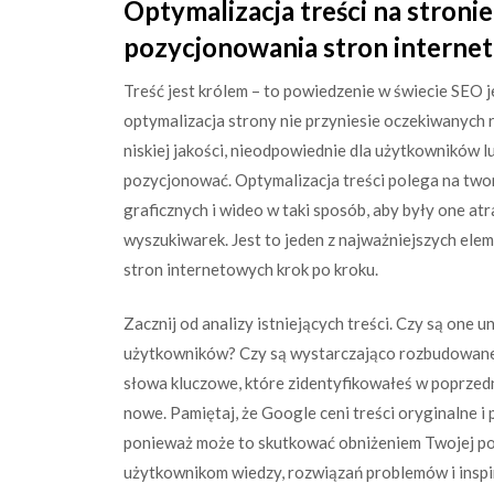
Optymalizacja treści na stron
pozycjonowania stron interne
Treść jest królem – to powiedzenie w świecie SEO 
optymalizacja strony nie przyniesie oczekiwanych rez
niskiej jakości, nieodpowiednie dla użytkowników l
pozycjonować. Optymalizacja treści polega na tw
graficznych i wideo w taki sposób, aby były one at
wyszukiwarek. Jest to jeden z najważniejszych e
stron internetowych krok po kroku.
Zacznij od analizy istniejących treści. Czy są one 
użytkowników? Czy są wystarczająco rozbudowane,
słowa kluczowe, które zidentyfikowałeś w poprzedni
nowe. Pamiętaj, że Google ceni treści oryginalne i
ponieważ może to skutkować obniżeniem Twojej poz
użytkownikom wiedzy, rozwiązań problemów i inspir