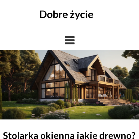
Skip
to
Dobre życie
content
Stolarka okienna jakie drewno?