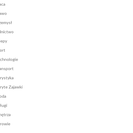
aca
awo
zemysł
lnictwo
lepy
ort
chnologie
ansport
rystyka
ryte Zajawki
oda
ługi
ętrza
rowie