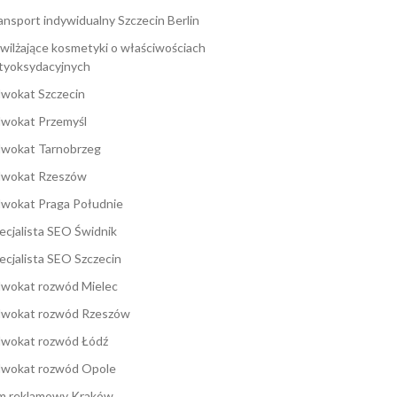
ansport indywidualny Szczecin Berlin
wilżające kosmetyki o właściwościach
tyoksydacyjnych
wokat Szczecin
wokat Przemyśl
wokat Tarnobrzeg
wokat Rzeszów
wokat Praga Południe
ecjalista SEO Świdnik
ecjalista SEO Szczecin
wokat rozwód Mielec
wokat rozwód Rzeszów
wokat rozwód Łódź
wokat rozwód Opole
lm reklamowy Kraków