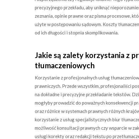
precyzyjnego przekładu, aby uniknąć nieporozumie
zeznania, opinie prawne oraz pisma procesowe, kt
użyte w postępowaniu sądowym. Koszty tłumaczeni
od ich długości i stopnia skomplikowania.
Jakie są zalety korzystania z 
tłumaczeniowych
Korzystanie z profesjonalnych usług tłumaczeniow
prawniczych. Przede wszystkim, profesjonaliści po
na dokładne i precyzyjne przekładanie tekstów. Dz
mogłyby prowadzić do poważnych konsekwencji pr
oraz różnice w systemach prawnych różnych krajów
korzystanie z usług specjalistycznych biur tłumacz
możliwość konsultacji prawnych czy wsparcie w zakr
usługi korekty oraz redakcji tekstu po przetłumac