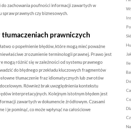
 do zachowania poufności informacji zawartych w
Ws
ku spraw prawnych czy biznesowych.
In
Po
zy tłumaczeniach prawniczych
Sk
Hu
 łatwo o popełnienie błędów, które mogą mieć poważne
niewłaściwe zrozumienie terminologii prawnej. Prawo jest
Ja
óre mogą różnić się w zależności od systemu prawnego
Il
rowadzić do błędnego przekładu kluczowych fragmentów
Ba
słowne tłumaczenie fraz idiomatycznych lub zwrotów
Do
u docelowym. Również brak uwzględnienia kontekstu
Ca
ędów interpretacyjnych. Kolejnym istotnym błędem jest
Co
informacji zawartych w dokumencie źródłowym. Czasami
Dl
e i je pominąć, co może wpłynąć na całościowe
Cz
Na