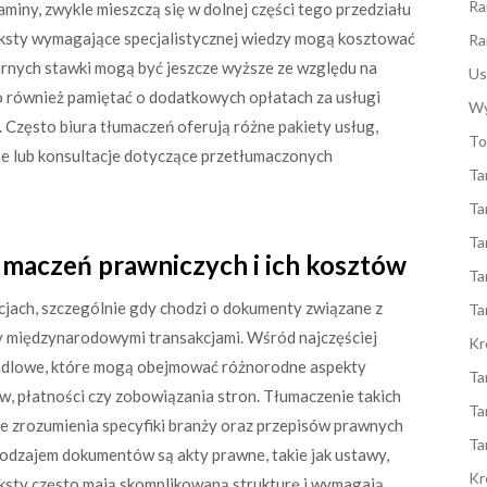
Ra
iny, zwykle mieszczą się w dolnej części tego przedziału
ksty wymagające specjalistycznej wiedzy mogą kosztować
Ra
arnych stawki mogą być jeszcze wyższe ze względu na
Us
o również pamiętać o dodatkowych opłatach za usługi
Wy
 Często biura tłumaczeń oferują różne pakiety usług,
To
 lub konsultacje dotyczące przetłumaczonych
Ta
Ta
Ta
maczeń prawniczych i ich kosztów
Ta
cjach, szczególnie gdy chodzi o dokumenty związane z
Ta
y międzynarodowymi transakcjami. Wśród najczęściej
Kr
ndlowe, które mogą obejmować różnorodne aspekty
Ta
w, płatności czy zobowiązania stron. Tłumaczenie takich
Ta
że zrozumienia specyfiki branży oraz przepisów prawnych
Ta
odzajem dokumentów są akty prawne, takie jak ustawy,
Kr
eksty często mają skomplikowaną strukturę i wymagają