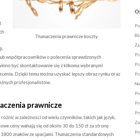
Os
t
Po
ch
Bi
Tłumaczenia prawnicze koszty
Za
i.
Pr
 lub współpracowników o polecenia sprawdzonych
Pr
owinno być skontaktowanie się z kilkoma wybranymi
ecenia. Dzięki temu można uzyskać lepszy obraz rynku oraz
Pr
óżnych profesjonalistów.
Ni
Pr
maczenia prawnicze
Pr
Pr
różnić w zależności od wielu czynników, takich jak język,
Za
owe ceny wahają się od około 30 do 150 zł za stronę
Pr
czy 1800 znaków ze spacjami. Tłumaczenia standardowych