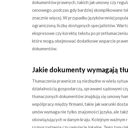
dokumentów prawnych, takich jak umowy czy regulam
cenowego, podczas gdy bardziej skomplikowane te
znacznie więcej. W przypadku języków mniej popul
ograniczoną liczbę dostępnych specjalistów. Wart
ekspresowe czy korektę tekstu po przetłumaczeniu.
które mogą obejmować dodatkowe wsparcie prawne
dokumentów.
Jakie dokumenty wymagają tłu
Tłumaczenia prawnicze są niezbędne w wielu sytua
działalnością gospodarczą, sprawami sądowymi cz
tłumaczonych dokumentów znajdują się umowy ha
współpracy między firmami, takie jak warunki dosta
umów wymaga nie tylko znajomości języka, ale tak
obowiązujących w danym kraju. Kolejnym ważnym r
rozporządzenia czy regulacje lokalne. Tego typu t