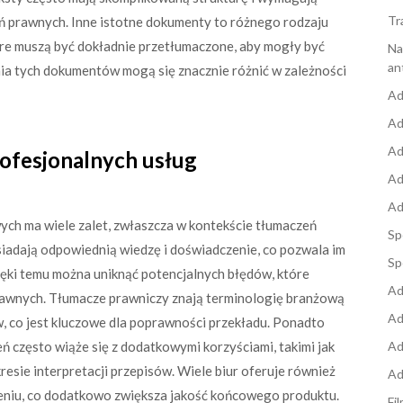
Tr
ń prawnych. Inne istotne dokumenty to różnego rodzaju
óre muszą być dokładnie przetłumaczone, aby mogły być
Na
an
a tych dokumentów mogą się znacznie różnić w zależności
Ad
Ad
Ad
profesjonalnych usług
Ad
Ad
ych ma wiele zalet, zwłaszcza w kontekście tłumaczeń
Sp
siadają odpowiednią wiedzę i doświadczenie, co pozwala im
Sp
ięki temu można uniknąć potencjalnych błędów, które
Ad
awnych. Tłumacze prawniczy znają terminologię branżową
Ad
, co jest kluczowe dla poprawności przekładu. Ponadto
eń często wiąże się z dodatkowymi korzyściami, takimi jak
Ad
esie interpretacji przepisów. Wiele biur oferuje również
Ad
zeniu, co dodatkowo zwiększa jakość końcowego produktu.
Fi