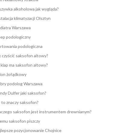
zywka alkoholowa jak wygląda?
stalacja klimatyzacji Olsztyn
diatra Warszawa
lep podologiczny
rtowania podologiczna
k czyścić saksofon altowy?
e klap ma saksofon altowy?
lon żołądkowy
bry podolog Warszawa
ndy Dulfer jaki saksofon?
 to znaczy saksofon?
aczego saksofon jest instrumentem drewnianym?
emu saksofon piszczy
jlepsze pozycjonowanie Chojnice