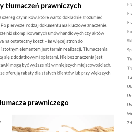
ny tłumaczeń prawniczych
Pr
Pr
 szereg czynników, które warto dokładnie zrozumieć
Pr
. Po pierwsze, rodzaj dokumentu ma kluczowe znaczenie.
Ro
ńsze niż skomplikowanych umów handlowych czy aktów
Sk
a na ostateczny koszt – im więcej stron do
 istotnym elementem jest termin realizacji. Tłumaczenia
Sp
się z dodatkowymi opłatami. Nie bez znaczenia jest
Te
stawki mogą być wyższe niż w mniejszych miejscowościach.
Tr
e oferują rabaty dla stałych klientów lub przy większych
Tu
Uk
Ur
 tłumacza prawniczego
Us
Wn
w
Zd