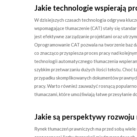
Jakie technologie wspierają p
W dzisiejszych czasach technologia odgrywa klucz
wspomagające tłumaczenie (CAT) stały się standar
jest efektywne zarządzanie projektami oraz utrzym
Oprogramowanie CAT pozwala na tworzenie baz da
co znacząco przyspiesza proces pracy nad kolejnym
technologii automatycznego tłumaczenia wspierane
szybkim przetwarzaniu dużych ilości tekstu. Choć t
przypadku skomplikowanych dokumentów prawnych,
pracy. Warto również zauważyć rosnącą popularnoś
tłumaczami, które umożliwiają łatwe przesyłanie 
Jakie są perspektywy rozwoju
Rynek tłumaczeń prawniczych ma przed sobą wiele m
oraz rosnącej liczby transakcji międzynarodowych. 