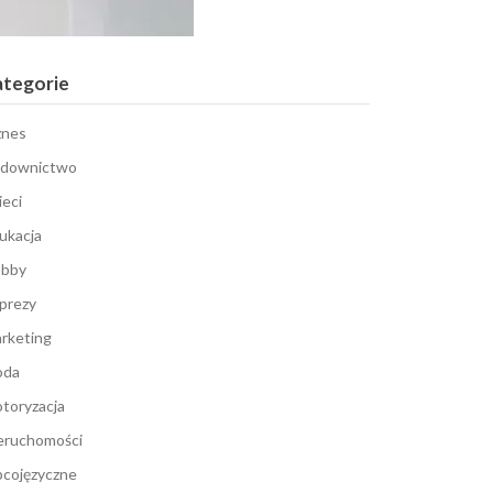
ategorie
znes
downictwo
ieci
ukacja
bby
prezy
rketing
oda
toryzacja
eruchomości
cojęzyczne