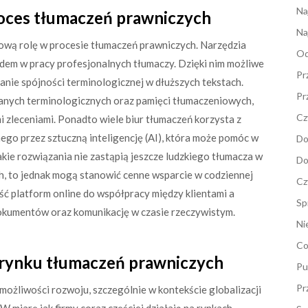
Na
roces tłumaczeń prawniczych
Na
ową rolę w procesie tłumaczeń prawniczych. Narzędzia
Od
dem w pracy profesjonalnych tłumaczy. Dzięki nim możliwe
Pr
anie spójności terminologicznej w dłuższych tekstach.
Pr
nych terminologicznych oraz pamięci tłumaczeniowych,
Cz
i zleceniami. Ponadto wiele biur tłumaczeń korzysta z
go przez sztuczną inteligencję (AI), która może pomóc w
Do
akie rozwiązania nie zastąpią jeszcze ludzkiego tłumacza w
Do
 to jednak mogą stanowić cenne wsparcie w codziennej
Cz
ć platform online do współpracy między klientami a
Sp
dokumentów oraz komunikację w czasie rzeczywistym.
Ni
Co
 rynku tłumaczeń prawniczych
Pu
Pr
ożliwości rozwoju, szczególnie w kontekście globalizacji
W miarę jak firmy coraz częściej działają na rynkach