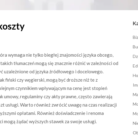
K
koszty
Bi
Bu
tóra wymaga nie tylko biegłej znajomości języka obcego,
Dz
 takich tłumaczeń mogą się znacznie różnić w zależności od
Ed
yć uzależnione od języka źródłowego i docelowego.
Ho
k fiński czy węgierski, mogą być droższe niż te z
Im
Kolejnym czynnikiem wpływającym na cenę jest stopień
Ma
ak umowy, regulaminy czy akty prawne, często zawierają
M
zt usługi. Warto również zwrócić uwagę na czas realizacji
 wyższymi opłatami. Również doświadczenie i renoma
Mo
ści mogą żądać wyższych stawek za swoje usługi.
Ni
Ob