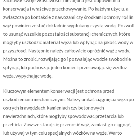
zachował swoje właściwości, niezbędna jest odpowiednia
konserwacja i właściwe przechowywanie. Po każdym użyciu, a
zwłaszcza po kontakcie z nawozami czy środkami ochrony roślin,
wąż powinien zostać dokładnie wypłukany czystą wodą. Pozwoli
to usunąć wszelkie pozostałości substancji chemicznych, które
mogłyby uszkodzić materiał węża lub wpłynąć na jakość wody w
przyszłości. Następnie należy całkowicie opróżnić wąż z wody.
Można to zrobić, rozwijając go i pozwalając wodzie swobodnie
spłynąć, lub podnosząc jeden koniec i przesuwając się wzdłuż
węża, wypychając wodę.
Kluczowym elementem konserwacji jest ochrona przed
uszkodzeniami mechanicznymi. Należy unikać ciągnięcia węża po
ostrych krawędziach, kamieniach czy betonowych
nawierzchniach, które mogłyby spowodować przetarcia lub
przebicia. Zawsze staraj się przenosić wąż, zamiast go ciągnąć,
lub używaj w tym celu specjalnych wózków na węże. Warto