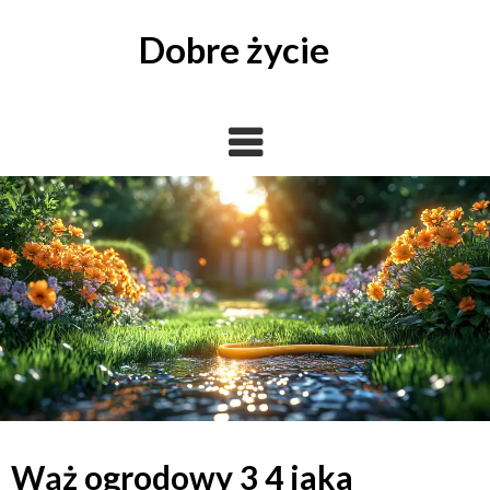
Skip
to
Dobre życie
content
Wąż ogrodowy 3 4 jaka