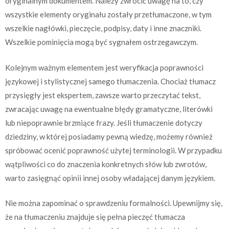
oryginalnym dokumentem. Należy zwrócić uwagę na to, czy
wszystkie elementy oryginału zostały przetłumaczone, w tym
wszelkie nagłówki, pieczęcie, podpisy, daty i inne znaczniki.
Wszelkie pominięcia mogą być sygnałem ostrzegawczym.
Kolejnym ważnym elementem jest weryfikacja poprawności
językowej i stylistycznej samego tłumaczenia. Chociaż tłumacz
przysięgły jest ekspertem, zawsze warto przeczytać tekst,
zwracając uwagę na ewentualne błędy gramatyczne, literówki
lub niepoprawnie brzmiące frazy. Jeśli tłumaczenie dotyczy
dziedziny, w której posiadamy pewną wiedzę, możemy również
spróbować ocenić poprawność użytej terminologii. W przypadku
wątpliwości co do znaczenia konkretnych słów lub zwrotów,
warto zasięgnąć opinii innej osoby władającej danym językiem.
Nie można zapominać o sprawdzeniu formalności. Upewnijmy się,
że na tłumaczeniu znajduje się pełna pieczęć tłumacza