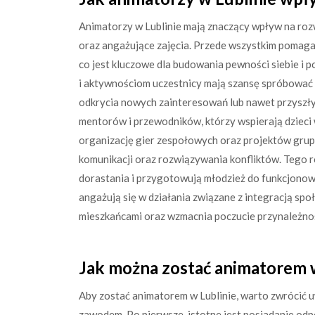
Animatorzy w Lublinie mają znaczący wpływ na roz
oraz angażujące zajęcia. Przede wszystkim pomaga
co jest kluczowe dla budowania pewności siebie i 
i aktywnościom uczestnicy mają szansę spróbować 
odkrycia nowych zainteresowań lub nawet przyszłyc
mentorów i przewodników, którzy wspierają dzieci
organizację gier zespołowych oraz projektów grup
komunikacji oraz rozwiązywania konfliktów. Tego 
dorastania i przygotowują młodzież do funkcjono
angażują się w działania związane z integracją spo
mieszkańcami oraz wzmacnia poczucie przynależnoś
Jak można zostać animatorem w
Aby zostać animatorem w Lublinie, warto zwrócić 
zawodem. Po pierwsze, istotne jest posiadanie odp