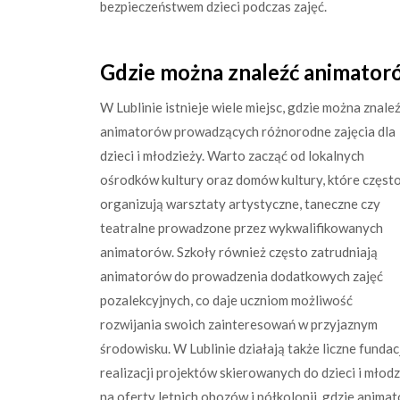
bezpieczeństwem dzieci podczas zajęć.
Gdzie można znaleźć animatoró
W Lublinie istnieje wiele miejsc, gdzie można znale
animatorów prowadzących różnorodne zajęcia dla
dzieci i młodzieży. Warto zacząć od lokalnych
ośrodków kultury oraz domów kultury, które częst
organizują warsztaty artystyczne, taneczne czy
teatralne prowadzone przez wykwalifikowanych
animatorów. Szkoły również często zatrudniają
animatorów do prowadzenia dodatkowych zajęć
pozalekcyjnych, co daje uczniom możliwość
rozwijania swoich zainteresowań w przyjaznym
środowisku. W Lublinie działają także liczne funda
realizacji projektów skierowanych do dzieci i mło
na oferty letnich obozów i półkolonii, gdzie anim