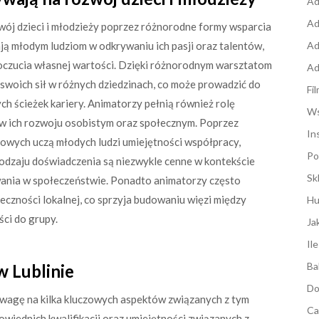
Ad
Ad
wój dzieci i młodzieży poprzez różnorodne formy wsparcia
ją młodym ludziom w odkrywaniu ich pasji oraz talentów,
Ad
poczucia własnej wartości. Dzięki różnorodnym warsztatom
Ad
swoich sił w różnych dziedzinach, co może prowadzić do
Fi
h ścieżek kariery. Animatorzy pełnią również rolę
Ws
 w ich rozwoju osobistym oraz społecznym. Poprzez
In
owych uczą młodych ludzi umiejętności współpracy,
Po
rodzaju doświadczenia są niezwykle cenne w kontekście
Sk
wania w społeczeństwie. Ponadto animatorzy często
łeczności lokalnej, co sprzyja budowaniu więzi między
Hu
ci do grupy.
Ja
Il
Ba
 Lublinie
Do
uwagę na kilka kluczowych aspektów związanych z tym
Ca
owiednich kwalifikacji oraz umiejętności związanych z