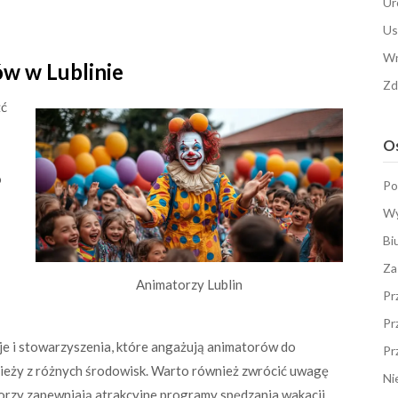
Ur
Us
Wn
w w Lublinie
Zd
źć
Os
o
Po
Wy
Bi
Za
Animatorzy Lublin
Pr
Pr
cje i stowarzyszenia, które angażują animatorów do
Pr
dzieży z różnych środowisk. Warto również zwrócić uwagę
Ni
atorzy zapewniają atrakcyjne programy spędzania wakacji