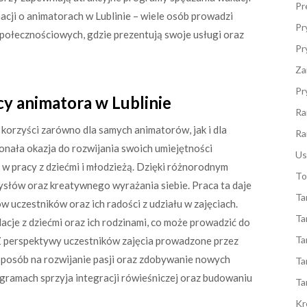
Pr
macji o animatorach w Lublinie – wiele osób prowadzi
Pr
społecznościowych, gdzie prezentują swoje usługi oraz
Pr
Za
Pr
acy animatora w Lublinie
Ra
e korzyści zarówno dla samych animatorów, jak i dla
Ra
konała okazja do rozwijania swoich umiejętności
Us
w pracy z dziećmi i młodzieżą. Dzięki różnorodnym
To
ysłów oraz kreatywnego wyrażania siebie. Praca ta daje
Ta
 uczestników oraz ich radości z udziału w zajęciach.
Ta
acje z dziećmi oraz ich rodzinami, co może prowadzić do
Ta
Z perspektywy uczestników zajęcia prowadzone przez
 sposób na rozwijanie pasji oraz zdobywanie nowych
Ta
gramach sprzyja integracji rówieśniczej oraz budowaniu
Ta
Kr