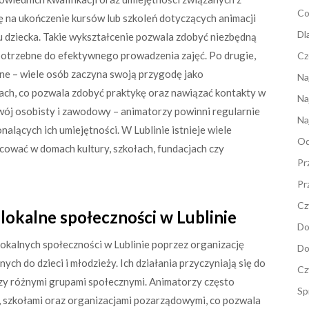
Co
ię na ukończenie kursów lub szkoleń dotyczących animacji
Dl
u dziecka. Takie wykształcenie pozwala zdobyć niezbędną
potrzebne do efektywnego prowadzenia zajęć. Po drugie,
Cz
nne – wiele osób zaczyna swoją przygodę jako
Na
łach, co pozwala zdobyć praktykę oraz nawiązać kontakty w
Na
wój osobisty i zawodowy – animatorzy powinni regularnie
Na
alących ich umiejętności. W Lublinie istnieje wiele
Od
cować w domach kultury, szkołach, fundacjach czy
Pr
Pr
Cz
lokalne społeczności w Lublinie
Do
okalnych społeczności w Lublinie poprzez organizację
Do
 do dzieci i młodzieży. Ich działania przyczyniają się do
Cz
zy różnymi grupami społecznymi. Animatorzy często
Sp
i, szkołami oraz organizacjami pozarządowymi, co pozwala