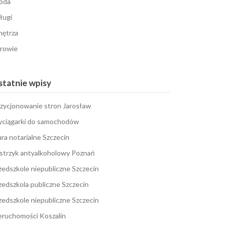
oda
ługi
ętrza
rowie
tatnie wpisy
zycjonowanie stron Jarosław
ciągarki do samochodów
ura notarialne Szczecin
strzyk antyalkoholowy Poznań
zedszkole niepubliczne Szczecin
zedszkola publiczne Szczecin
zedszkole niepubliczne Szczecin
eruchomości Koszalin