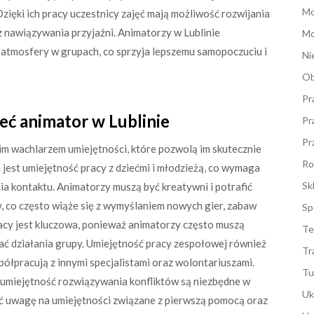
M
Dzięki ich pracy uczestnicy zajęć mają możliwość rozwijania
 nawiązywania przyjaźni. Animatorzy w Lublinie
Mo
atmosfery w grupach, co sprzyja lepszemu samopoczuciu i
Ni
Ob
Pr
eć animator w Lublinie
Pr
Pr
m wachlarzem umiejętności, które pozwolą im skutecznie
Ro
jest umiejętność pracy z dziećmi i młodzieżą, co wymaga
Sk
ia kontaktu. Animatorzy muszą być kreatywni i potrafić
 co często wiąże się z wymyślaniem nowych gier, zabaw
Sp
cy jest kluczowa, ponieważ animatorzy często muszą
Te
 działania grupy. Umiejętność pracy zespołowej również
Tr
łpracują z innymi specjalistami oraz wolontariuszami.
Tu
umiejętność rozwiązywania konfliktów są niezbędne w
Uk
ć uwagę na umiejętności związane z pierwszą pomocą oraz