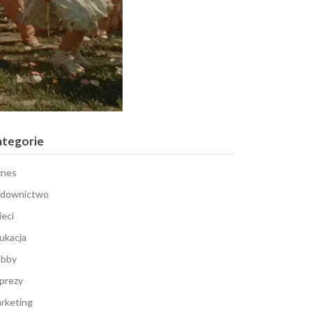
ategorie
znes
downictwo
ieci
ukacja
bby
prezy
rketing