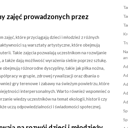
Ta
rmy zajęć prowadzonych przez
Ta
Ta
Kr
 zajęć, które przyciągają dzieci i młodzież z różnych
Tr
 aktywności są warsztaty artystyczne, które obejmują
Na
uterii. Takie zajęcia pozwalają uczestnikom na rozwijanie
an
 a także dają możliwość wyrażenia siebie poprzez sztukę.
Ad
e obejmują różnorodne dyscypliny, takie jak piłka nożna,
Ad
spółpracy w grupie, zdrowej rywalizacji oraz dbania o
ównież gry terenowe i zabawy na świeżym powietrzu, które
Ad
umiejętności interpersonalnych. Warto również wspomnieć o
Ad
zanie wiedzy uczestników na temat ekologii, historii czy
Ad
 także uczą odpowiedzialności i świadomości społecznej.
Sp
Sp
wają na rozwój dzieci i młodzieży