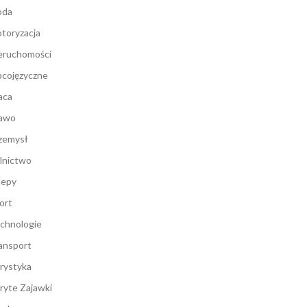
oda
toryzacja
eruchomości
cojęzyczne
aca
awo
zemysł
lnictwo
lepy
ort
chnologie
ansport
rystyka
ryte Zajawki