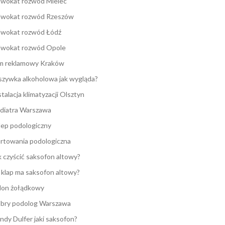
wokat rozwód Mielec
wokat rozwód Rzeszów
wokat rozwód Łódź
wokat rozwód Opole
lm reklamowy Kraków
zywka alkoholowa jak wygląda?
stalacja klimatyzacji Olsztyn
diatra Warszawa
lep podologiczny
rtowania podologiczna
k czyścić saksofon altowy?
e klap ma saksofon altowy?
lon żołądkowy
bry podolog Warszawa
ndy Dulfer jaki saksofon?