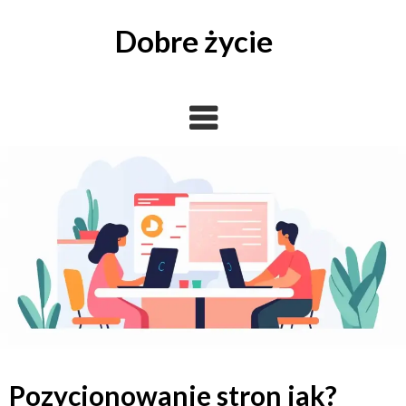
Skip
to
Dobre życie
content
Pozycjonowanie stron jak?