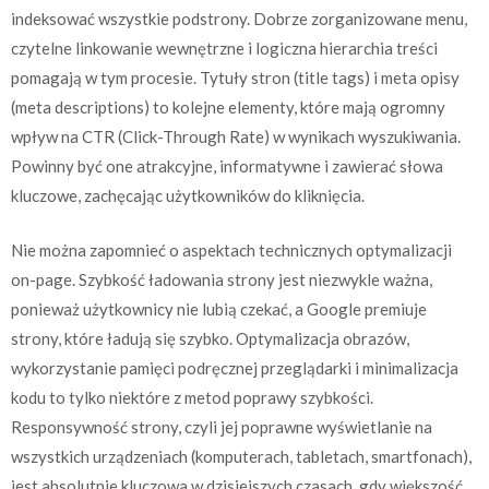
indeksować wszystkie podstrony. Dobrze zorganizowane menu,
czytelne linkowanie wewnętrzne i logiczna hierarchia treści
pomagają w tym procesie. Tytuły stron (title tags) i meta opisy
(meta descriptions) to kolejne elementy, które mają ogromny
wpływ na CTR (Click-Through Rate) w wynikach wyszukiwania.
Powinny być one atrakcyjne, informatywne i zawierać słowa
kluczowe, zachęcając użytkowników do kliknięcia.
Nie można zapomnieć o aspektach technicznych optymalizacji
on-page. Szybkość ładowania strony jest niezwykle ważna,
ponieważ użytkownicy nie lubią czekać, a Google premiuje
strony, które ładują się szybko. Optymalizacja obrazów,
wykorzystanie pamięci podręcznej przeglądarki i minimalizacja
kodu to tylko niektóre z metod poprawy szybkości.
Responsywność strony, czyli jej poprawne wyświetlanie na
wszystkich urządzeniach (komputerach, tabletach, smartfonach),
jest absolutnie kluczowa w dzisiejszych czasach, gdy większość