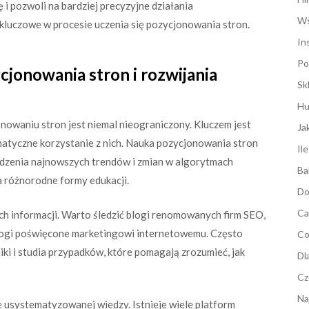
i pozwoli na bardziej precyzyjne działania
Ws
 kluczowe w procesie uczenia się pozycjonowania stron.
In
Po
cjonowania stron i rozwijania
Sk
Hu
nowaniu stron jest niemal nieograniczony. Kluczem jest
Ja
matyczne korzystanie z nich. Nauka pozycjonowania stron
Il
ledzenia najnowszych trendów i zmian w algorytmach
Ba
a różnorodne formy edukacji.
Do
Ca
h informacji. Warto śledzić blogi renomowanych firm SEO,
 blogi poświęcone marketingowi internetowemu. Często
Co
ki i studia przypadków, które pomagają zrozumieć, jak
Dl
Cz
Na
e usystematyzowanej wiedzy. Istnieje wiele platform