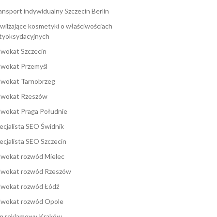
ansport indywidualny Szczecin Berlin
wilżające kosmetyki o właściwościach
tyoksydacyjnych
wokat Szczecin
wokat Przemyśl
wokat Tarnobrzeg
wokat Rzeszów
wokat Praga Południe
ecjalista SEO Świdnik
ecjalista SEO Szczecin
wokat rozwód Mielec
wokat rozwód Rzeszów
wokat rozwód Łódź
wokat rozwód Opole
lm reklamowy Kraków