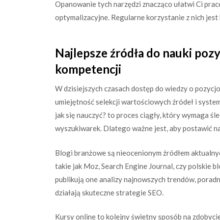
Opanowanie tych narzędzi znacząco ułatwi Ci pracę 
optymalizacyjne. Regularne korzystanie z nich jest
Najlepsze źródła do nauki pozy
kompetencji
W dzisiejszych czasach dostęp do wiedzy o pozycjo
umiejętność selekcji wartościowych źródeł i syste
jak się nauczyć? to proces ciągły, który wymaga ś
wyszukiwarek. Dlatego ważne jest, aby postawić n
Blogi branżowe są nieocenionym źródłem aktualnyc
takie jak Moz, Search Engine Journal, czy polskie
publikują one analizy najnowszych trendów, poradni
działają skuteczne strategie SEO.
Kursy online to kolejny świetny sposób na zdobyci