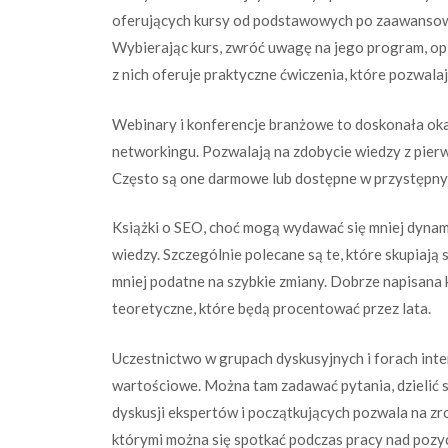
oferujących kursy od podstawowych po zaawansow
Wybierając kurs, zwróć uwagę na jego program, opi
z nich oferuje praktyczne ćwiczenia, które pozwal
Webinary i konferencje branżowe to doskonała oka
networkingu. Pozwalają na zdobycie wiedzy z pierw
Często są one darmowe lub dostępne w przystępnych
Książki o SEO, choć mogą wydawać się mniej dynami
wiedzy. Szczególnie polecane są te, które skupiają 
mniej podatne na szybkie zmiany. Dobrze napisan
teoretyczne, które będą procentować przez lata.
Uczestnictwo w grupach dyskusyjnych i forach in
wartościowe. Można tam zadawać pytania, dzielić s
dyskusji ekspertów i początkujących pozwala na z
którymi można się spotkać podczas pracy nad pozy