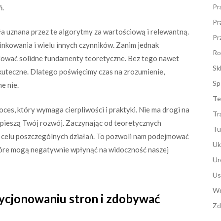
Pr
ń.
Pr
ła uznana przez te algorytmy za wartościową i relewantną.
Pr
linkowania i wielu innych czynników. Zanim jednak
Ro
dować solidne fundamenty teoretyczne. Bez tego nawet
Sk
skuteczne. Dlatego poświęcimy czas na zrozumienie,
Sp
e nie.
Te
ces, który wymaga cierpliwości i praktyki. Nie ma drogi na
Tr
yspieszą Twój rozwój. Zaczynając od teoretycznych
Tu
i celu poszczególnych działań. To pozwoli nam podejmować
Uk
tóre mogą negatywnie wpłynąć na widoczność naszej
Ur
Us
Wn
zycjonowaniu stron i zdobywać
Zd