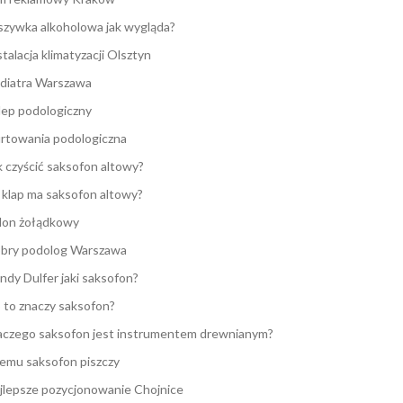
zywka alkoholowa jak wygląda?
stalacja klimatyzacji Olsztyn
diatra Warszawa
lep podologiczny
rtowania podologiczna
k czyścić saksofon altowy?
e klap ma saksofon altowy?
lon żołądkowy
bry podolog Warszawa
ndy Dulfer jaki saksofon?
 to znaczy saksofon?
aczego saksofon jest instrumentem drewnianym?
emu saksofon piszczy
jlepsze pozycjonowanie Chojnice