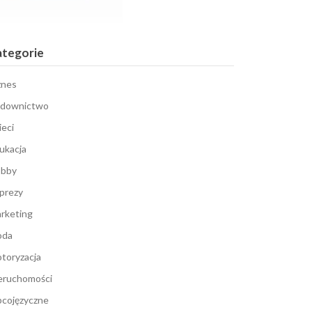
ategorie
znes
downictwo
ieci
ukacja
bby
prezy
rketing
oda
toryzacja
eruchomości
cojęzyczne