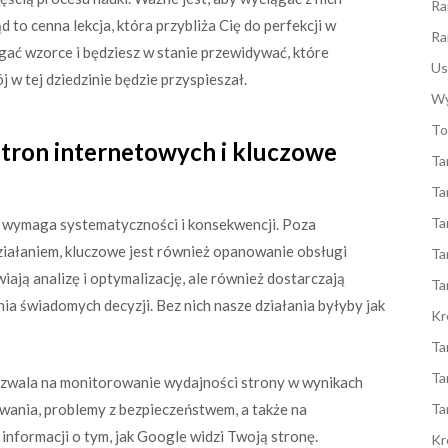
Ra
d to cenna lekcja, która przybliża Cię do perfekcji w
Ra
ać wzorce i będziesz w stanie przewidywać, które
Us
j w tej dziedzinie będzie przyspieszał.
Wy
To
stron internetowych i kluczowe
Ta
Ta
Ta
 wymaga systematyczności i konsekwencji. Poza
iałaniem, kluczowe jest również opanowanie obsługi
Ta
iają analizę i optymalizację, ale również dostarczają
Ta
a świadomych decyzji. Bez nich nasze działania byłyby jak
Kr
Ta
Ta
zwala na monitorowanie wydajności strony w wynikach
ania, problemy z bezpieczeństwem, a także na
Ta
 informacji o tym, jak Google widzi Twoją stronę.
Kr