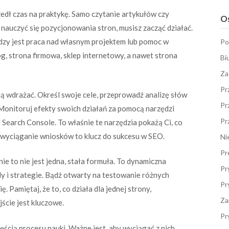
edł czas na praktykę. Samo czytanie artykułów czy
Os
auczyć się pozycjonowania stron, musisz zacząć działać.
dzy jest praca nad własnym projektem lub pomoc w
Po
g, strona firmowa, sklep internetowy, a nawet strona
Bi
Za
Pr
ją wdrażać. Określ swoje cele, przeprowadź analizę słów
Pr
. Monitoruj efekty swoich działań za pomocą narzędzi
Pr
e Search Console. To właśnie te narzędzia pokażą Ci, co
 wyciąganie wniosków to klucz do sukcesu w SEO.
Ni
Pr
e to nie jest jedna, stała formuła. To dynamiczna
Pr
dy i strategie. Bądź otwarty na testowanie różnych
Pr
. Pamiętaj, że to, co działa dla jednej strony,
Za
jście jest kluczowe.
Pr
ęścią procesu nauki. Ważne jest, aby wyciągać z nich