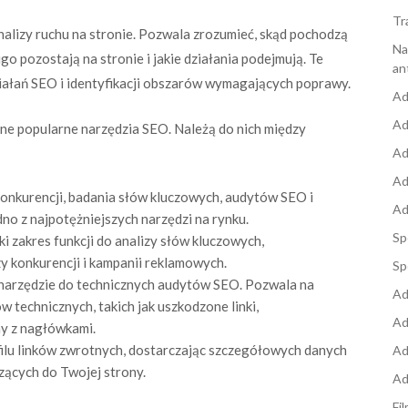
Tr
nalizy ruchu na stronie. Pozwala zrozumieć, skąd pochodzą
Na
ugo pozostają na stronie i jakie działania podejmują. Te
an
iałań SEO i identyfikacji obszarów wymagających poprawy.
Ad
Ad
ne popularne narzędzia SEO. Należą do nich między
Ad
Ad
onkurencji, badania słów kluczowych, audytów SEO i
Ad
no z najpotężniejszych narzędzi na rynku.
Sp
 zakres funkcji do analizy słów kluczowych,
y konkurencji i kampanii reklamowych.
Sp
narzędzie do technicznych audytów SEO. Pozwala na
Ad
 technicznych, takich jak uszkodzone linki,
Ad
my z nagłówkami.
ofilu linków zwrotnych, dostarczając szczegółowych danych
Ad
zących do Twojej strony.
Ad
Fi