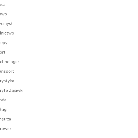
aca
awo
zemysł
lnictwo
lepy
ort
chnologie
ansport
rystyka
ryte Zajawki
oda
ługi
ętrza
rowie