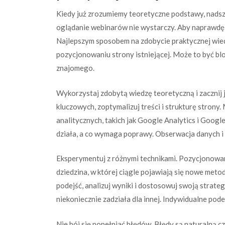
Kiedy już zrozumiemy teoretyczne podstawy, nadsz
oglądanie webinarów nie wystarczy. Aby naprawdę n
Najlepszym sposobem na zdobycie praktycznej wie
pozycjonowaniu strony istniejącej. Może to być blo
znajomego.
Wykorzystaj zdobytą wiedzę teoretyczną i zacznij 
kluczowych, zoptymalizuj treści i strukturę strony
analitycznych, takich jak Google Analytics i Googl
działa, a co wymaga poprawy. Obserwacja danych i
Eksperymentuj z różnymi technikami. Pozycjonowani
dziedzina, w której ciągle pojawiają się nowe meto
podejść, analizuj wyniki i dostosowuj swoją strategię
niekoniecznie zadziała dla innej. Indywidualne pode
Nie bój się popełniać błędów. Błędy są naturalną cz