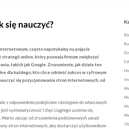
K
k się nauczyć?
Bi
Bu
internetowym, często napotykamy na pojęcie
Dz
 strategii online, który pozwala firmom zwiększyć
Ed
ia, takich jak Google. Zrozumienie, jak działa ten
Ho
będne dla każdego, kto chce odnieść sukces w cyfrowym
Im
e nauczyć się pozycjonowania stron internetowych, od
Ma
M
le z odpowiednim podejściem i dostępem do właściwych
Mo
est systematyczność i chęć ciągłego uczenia się,
Ni
. Warto zacząć od zrozumienia podstawowych zasad
Ob
liony stron internetowych, aby dostarczyć użytkownikom