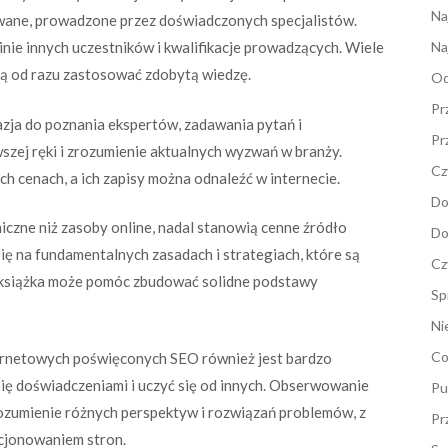
Na
ane, prowadzone przez doświadczonych specjalistów.
nie innych uczestników i kwalifikacje prowadzących. Wiele
Na
ają od razu zastosować zdobytą wiedzę.
Od
Pr
zja do poznania ekspertów, zadawania pytań i
Pr
szej ręki i zrozumienie aktualnych wyzwań w branży.
Cz
 cenach, a ich zapisy można odnaleźć w internecie.
Do
czne niż zasoby online, nadal stanowią cenne źródło
Do
się na fundamentalnych zasadach i strategiach, które są
Cz
a książka może pomóc zbudować solidne podstawy
Sp
Ni
Co
ternetowych poświęconych SEO również jest bardzo
ię doświadczeniami i uczyć się od innych. Obserwowanie
Pu
rozumienie różnych perspektyw i rozwiązań problemów, z
Pr
cjonowaniem stron.