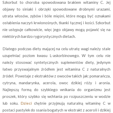
Szkorbut to choroba spowodowana brakiem witaminy C. Jej
objawy to siniaki i obrzęki spowodowane drobnymi urazami,
utrata włosów, zębów i bóle mięśni, które mogą być oznakami
osłabienia naczyń krwionośnych, tkanki łącznej i kości. Szkorbut
nie ustępuje całkowicie, więc jego objawy mogą pojawić się na
niektórych bardzo rygorystycznych dietach.
Dlatego podczas diety mającej na celu utratę wagi należy stale
uzupełniać poziom kwasu L-askorbinowego. W tym celu nie
należy stosować syntetycznych suplementów diety, jedynym
łatwo przyswajalnym źródłem jest witamina C z naturalnych
źródeł. Powstaje z ekstraktów z owoców takich jak: pomarańcza,
cytryna, mandarynka, acerola, owoc dzikiej róży i aronia.
Najlepszą formą do szybkiego wnikania do organizmu jest
proszek, który szybko się wchłania po rozpuszczeniu w wodzie
lub soku.
Dzieci
chętnie przyjmują naturalną witaminę C w
postaci pastylek do ssania bogatych w ekstrakt z aceroli i dzikiej