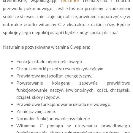
krwionośne, wspomagając
leczenie
reumatyzmu i chorób
przewodu pokarmowego. Jeśli ktoś ma problemy z radzeniem
sobie ze stresem i nie czuje się dobrze, powinien zaopatrzyć się w
naturalne źródło witaminy C z ekstraktu z dzikiej róży. Będzie
spokojny, jego niepokój ustąpi i będzie mógł spokojnie spać.
Naturalnie pozyskiwana witamina C wspiera:
Funkcja układu odpornościowego.
Chroni komórki przed stresem oksydacyjnym.
Prawidłowy metabolizm energetyczny.
Powstawanie kolagenu zapewnia prawidłowe
funkcjonowanie naczyń krwionośnych, kości, chrząstek,
dziąseł, skóry i zębów.
Prawidłowe funkcjonowanie układu nerwowego.
Zmniejsz zmęczenie.
Normalne funkcjonowanie psychiczne.
Witamina C pomaga w utrzymaniu prawidłowego
funkcjonowania układu odpornościowego podczas i po