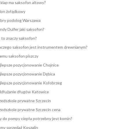
e klap ma saksofon altowy?
lon żołądkowy
bry podolog Warszawa
ndy Dulfer jaki saksofon?
 to znaczy saksofon?
aczego saksofon jest instrumentem drewnianym?
emu saksofon piszczy
jlepsze pozycjonowanie Chojnice
jlepsze pozycjonowanie Dębica
jlepsze pozycjonowanie Kołobrzeg
dłużanie długów Katowice
zedszkole prywatne Szczecin
zedszkole prywatne Szczecin cena
y do pompy ciepła potrzebny jest komin?
my sprzedaż Koszalin