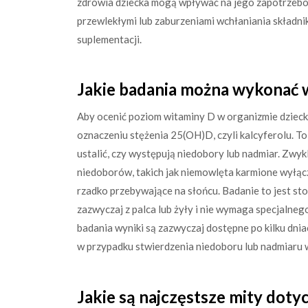
zdrowia dziecka mogą wpływać na jego zapotrzebow
przewlekłymi lub zaburzeniami wchłaniania skła
suplementacji.
Jakie badania można wykonać 
Aby ocenić poziom witaminy D w organizmie dziecka
oznaczeniu stężenia 25(OH)D, czyli kalcyferolu. To
ustalić, czy występują niedobory lub nadmiar. Zwyk
niedoborów, takich jak niemowlęta karmione wyłącz
rzadko przebywające na słońcu. Badanie to jest st
zazwyczaj z palca lub żyły i nie wymaga specjalne
badania wyniki są zazwyczaj dostępne po kilku dnia
w przypadku stwierdzenia niedoboru lub nadmiaru 
Jakie są najczęstsze mity doty