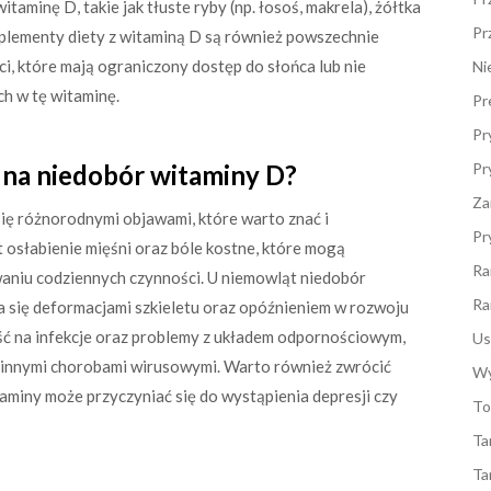
taminę D, takie jak tłuste ryby (np. łosoś, makrela), żółtka
Pr
uplementy diety z witaminą D są również powszechnie
i, które mają ograniczony dostęp do słońca lub nie
Ni
h w tę witaminę.
Pr
Pr
na niedobór witaminy D?
Pr
Za
ię różnorodnymi objawami, które warto znać i
Pr
osłabienie mięśni oraz bóle kostne, które mogą
Ra
waniu codziennych czynności. U niemowląt niedobór
Ra
a się deformacjami szkieletu oraz opóźnieniem w rozwoju
ć na infekcje oraz problemy z układem odpornościowym,
Us
 innymi chorobami wirusowymi. Warto również zwrócić
Wy
taminy może przyczyniać się do wystąpienia depresji czy
To
Ta
Ta