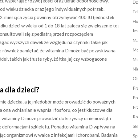
i, wspierając rozwój kości oraz układ odpornościowy.
Dz
 od wieku dziecka oraz jego indywidualnych potrzeb.
Ed
. miesiąca życia powinny otrzymywać 400 IU (jednostek
Ho
u dzieci w wieku od 1 do 18 lat zaleca się zwiększenie tej
Im
konsultowali się z pediatrą przed rozpoczęciem
Ma
gać wyższych dawek ze względu na czynniki takie jak
M
to również pamiętać, że witamina D może być pozyskiwana
deł, takich jak tłuste ryby, żółtka jaj czy wzbogacone
Mo
Ni
Ob
 dla dzieci?
Pr
Pr
zmie dziecka, a jej niedobór może prowadzić do poważnych
Pr
ona wchłanianie wapnia i fosforu, co jest kluczowe dla
Ro
 witaminy D może prowadzić do krzywicy u niemowląt i
Sk
raz deformacjami szkieletu. Ponadto witamina D wpływa na
c organizmowi w walce z infekcjami i chorobami. Badania
Sp