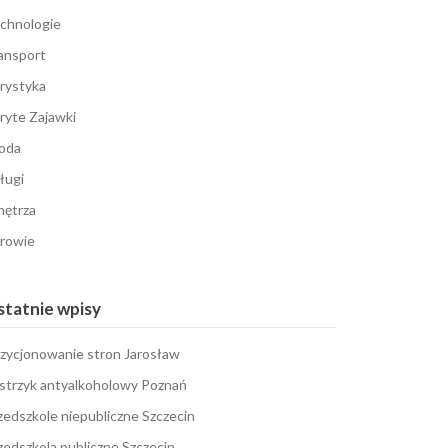
chnologie
ansport
rystyka
ryte Zajawki
oda
ługi
ętrza
rowie
tatnie wpisy
zycjonowanie stron Jarosław
strzyk antyalkoholowy Poznań
zedszkole niepubliczne Szczecin
zedszkola publiczne Szczecin