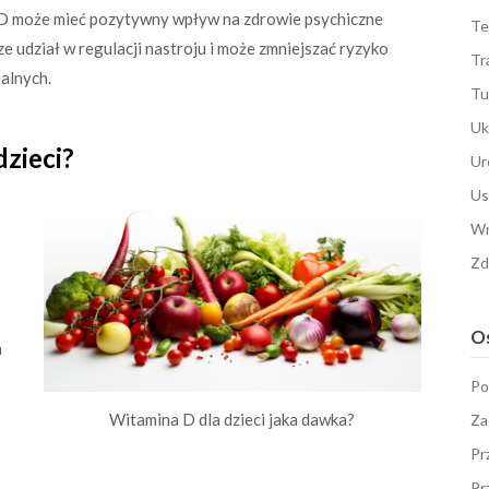
 D może mieć pozytywny wpływ na zdrowie psychiczne
Te
ze udział w regulacji nastroju i może zmniejszać ryzyko
Tr
alnych.
Tu
Uk
dzieci?
Ur
Us
Wn
Zd
Os
m
Po
Witamina D dla dzieci jaka dawka?
Za
Pr
Pr