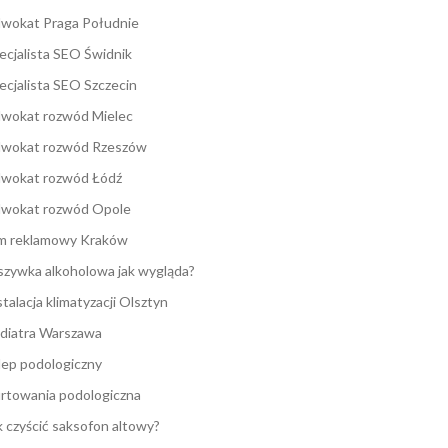
wokat Praga Południe
ecjalista SEO Świdnik
ecjalista SEO Szczecin
wokat rozwód Mielec
wokat rozwód Rzeszów
wokat rozwód Łódź
wokat rozwód Opole
lm reklamowy Kraków
zywka alkoholowa jak wygląda?
stalacja klimatyzacji Olsztyn
diatra Warszawa
lep podologiczny
rtowania podologiczna
k czyścić saksofon altowy?