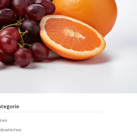
ategorie
znes
downictwo