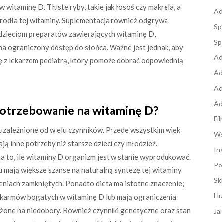
 witaminę D. Tłuste ryby, takie jak łosoś czy makrela, a
Ad
źródła tej witaminy. Suplementacja również odgrywa
Sp
 dzieciom preparatów zawierających witaminę D,
Sp
a ograniczony dostęp do słońca. Ważne jest jednak, aby
Ad
ę z lekarzem pediatrą, który pomoże dobrać odpowiednią
Ad
Ad
Ad
potrzebowanie na witaminę D?
Fi
uzależnione od wielu czynników. Przede wszystkim wiek
Ws
ją inne potrzeby niż starsze dzieci czy młodzież.
In
 to, ile witaminy D organizm jest w stanie wyprodukować.
Po
 mają większe szanse na naturalną syntezę tej witaminy
Sk
zeniach zamkniętych. Ponadto dieta ma istotne znaczenie;
Hu
 pokarmów bogatych w witaminę D lub mają ograniczenia
ażone na niedobory. Również czynniki genetyczne oraz stan
Ja