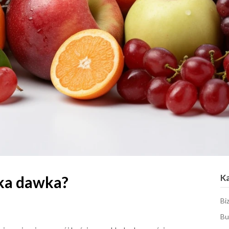
K
aka dawka?
Bi
Bu