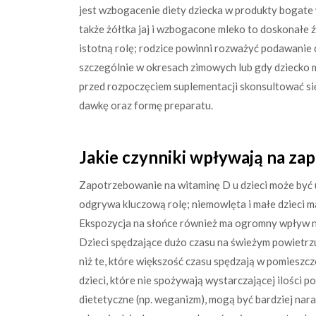
jest wzbogacenie diety dziecka w produkty bogate w
także żółtka jaj i wzbogacone mleko to doskonałe 
istotną rolę; rodzice powinni rozważyć podawanie
szczególnie w okresach zimowych lub gdy dziecko m
przed rozpoczęciem suplementacji skonsultować si
dawkę oraz formę preparatu.
Jakie czynniki wpływają na za
Zapotrzebowanie na witaminę D u dzieci może być 
odgrywa kluczową rolę; niemowlęta i małe dzieci ma
Ekspozycja na słońce również ma ogromny wpływ na
Dzieci spędzające dużo czasu na świeżym powietrzu
niż te, które większość czasu spędzają w pomieszc
dzieci, które nie spożywają wystarczającej ilości
dietetyczne (np. weganizm), mogą być bardziej nar