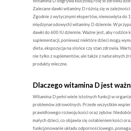
Witamina D odgrywa kluczową rolę w zdrowiu dziec
Zalecane dawki witaminy D różnią się w zależności
Zgodnie z wytycznymi ekspertów, niemowlęta do 12
międzynarodowych) witaminy D dziennie. W przypadk
dawki do 600 IU dziennie. Ważne jest, aby rodzice 
suplementacji, ponieważ niektóre dzieci mogą wyma
dieta, ekspozycja na słońce czy stan zdrowia. War
nie tylko z suplementów, ale także z naturalnych źró
produkty mleczne.
Dlaczego witamina D jest ważna
Witamina D pełni wiele istotnych funkcji w organi
problemów zdrowotnych. Przede wszystkim wspiera 
prawidłowego rozwoju kości oraz zębów. Niedobór
małych dzieci, co objawia się osłabieniem kości o
funkcjonowanie układu odpornościowego, pomagają