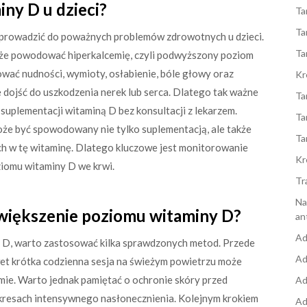
iny D u dzieci?
Ta
Ta
 prowadzić do poważnych problemów zdrowotnych u dzieci.
Ta
oże powodować hiperkalcemię, czyli podwyższony poziom
wać nudności, wymioty, osłabienie, bóle głowy oraz
Kr
dojść do uszkodzenia nerek lub serca. Dlatego tak ważne
Ta
 suplementacji witaminą D bez konsultacji z lekarzem.
Ta
że być spowodowany nie tylko suplementacją, ale także
Ta
w tę witaminę. Dlatego kluczowe jest monitorowanie
Kr
ziomu witaminy D we krwi.
Tr
Na
zwiększenie poziomu witaminy D?
an
Ad
 D, warto zastosować kilka sprawdzonych metod. Przede
Ad
wet krótka codzienna sesja na świeżym powietrzu może
mie. Warto jednak pamiętać o ochronie skóry przed
Ad
kresach intensywnego nasłonecznienia. Kolejnym krokiem
Ad