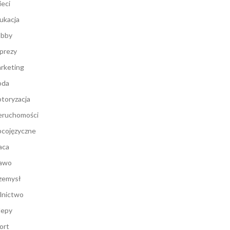
ieci
ukacja
bby
prezy
rketing
oda
toryzacja
eruchomości
cojęzyczne
aca
awo
zemysł
lnictwo
lepy
ort