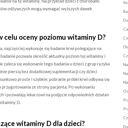
anie na tę witaminę. Na przykład dzieci z chorobami
Il
dników odżywczych mogą wymagać wyższych dawek
Ba
Do
Ca
w celu oceny poziomu witaminy D?
Co
Dl
, najczęściej wykonuje się badanie krwi polegające na
Cz
 badanie pozwala określić aktualny poziom tej witaminy i
le zaleca się wykonanie tego badania u dzieci z grup ryzyka
Na
nie piersią bez dodatkowej suplementacji czy dzieci
Na
osunkowo proste i szybkie; pobranie próbki krwi odbywa się
Na
go przygotowania ze strony pacjenta. Po wykonaniu
Od
ch i pozwalają lekarzowi na podjęcie odpowiednich działań
Pr
witaminy D.
Pr
Cz
czące witaminy D dla dzieci?
Do