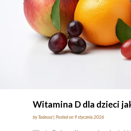
Witamina D dla dzieci j
by
Tadeusz
|
Posted on
9 stycznia 2026